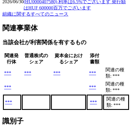
2026/06/30
(HU0000407580) 利率は6.5%でございます 発行額
はHUF 600000百万でございます
組織に関するすべてのニュース
関連事業体
当該会社が利害関係を有するもの
関連発
普通株式の
資本金におけ
添付
行体
シェア
るシェア
書類
関連の種
***
***
***
***
類: ***
関連の種
***
***
類: ***
関連の種
***
***
類: ***
識別子