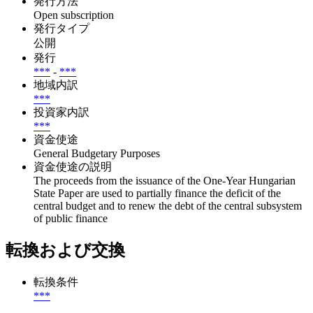
発行方法
Open subscription
発行タイプ
公開
発行
***
-
***
地域内訳
***
投資家内訳
***
資金使途
General Budgetary Purposes
資金使途の説明
The proceeds from the issuance of the One-Year Hungarian
State Paper are used to partially finance the deficit of the
central budget and to renew the debt of the central subsystem
of public finance
転換および交換
転換条件
***