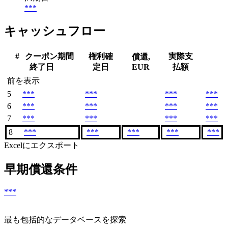
***
キャッシュフロー
#
クーポン期間
権利確
実際支
償還,
終了日
定日
EUR
払額
前を表示
5
***
***
***
***
6
***
***
***
***
7
***
***
***
***
8
***
***
***
***
***
Excelにエクスポート
早期償還条件
***
最も包括的なデータベースを探索