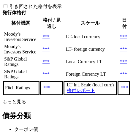
引き回された格付を表示
発行体格付
格付 / 見
日
格付機関
スケール
通し
付
Moody's
***
LT- local currency
***
Investors Service
Moody's
***
LT- foreign currency
***
Investors Service
S&P Global
***
Local Currency LT
***
Ratings
S&P Global
***
Foreign Currency LT
***
Ratings
LT Int. Scale (local curr.)
Fitch Ratings
***
***
格付レポート
もっと見る
債券分類
クーポン債