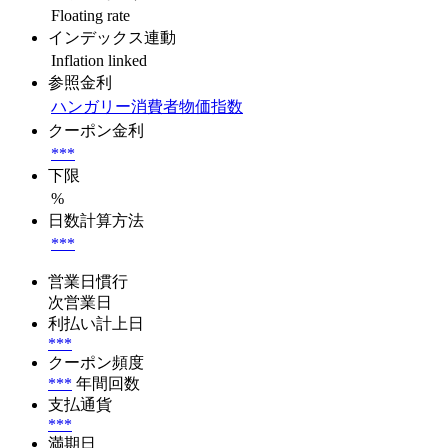
Floating rate
インデックス連動
Inflation linked
参照金利
ハンガリー消費者物価指数
クーポン金利
***
下限
%
日数計算方法
***
営業日慣行
次営業日
利払い計上日
***
クーポン頻度
***
年間回数
支払通貨
***
満期日