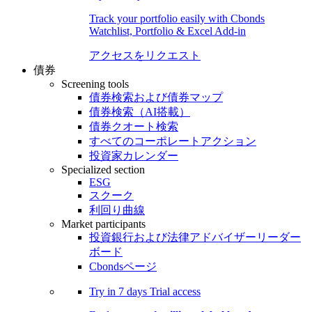
Track your portfolio easily with Cbonds
Watchlist, Portfolio & Excel Add-in
アクセスをリクエスト
債券
Screening tools
債券検索および債券マップ
債券検索（AI搭載）
債券クオート検索
すべてのコーポレートアクション
投資家カレンダー
Specialized section
ESG
スクーク
利回り曲線
Market participants
投資銀行および法律アドバイザーリーダー
ボード
Cbondsページ
Try in
7 days
Trial access