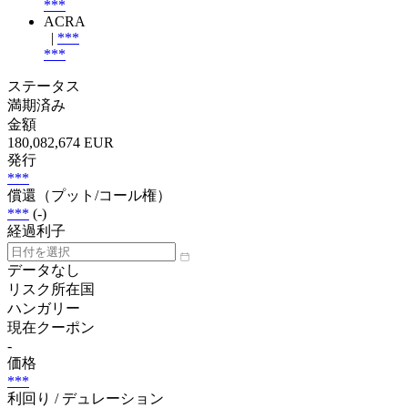
***
ACRA
|
***
***
ステータス
満期済み
金額
180,082,674 EUR
発行
***
償還（プット/コール権）
***
(-)
経過利子
データなし
リスク所在国
ハンガリー
現在クーポン
-
価格
***
利回り / デュレーション