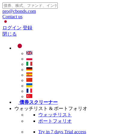
pro@cbonds.com
Contact us
ログイン
登録
閉じる
債券スクリーナー
ウォッチリスト & ポートフォリオ
ウォッチリスト
ポートフォリオ
Try in
7 days
Trial access