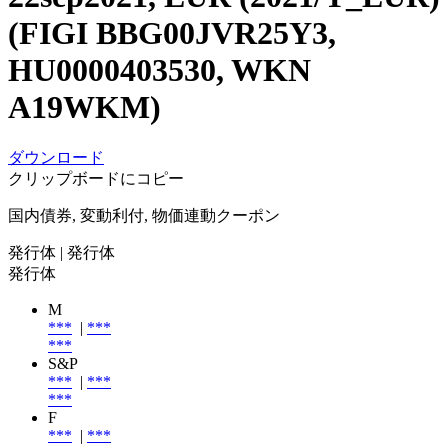
(FIGI BBG00JVR25Y3,
HU0000403530, WKN
A19WKM)
ダウンロード
クリップボードにコピー
国内債券, 変動利付, 物価連動クーポン
発行体
| 発行体
発行体
M
***
|
***
***
S&P
***
|
***
***
F
***
|
***