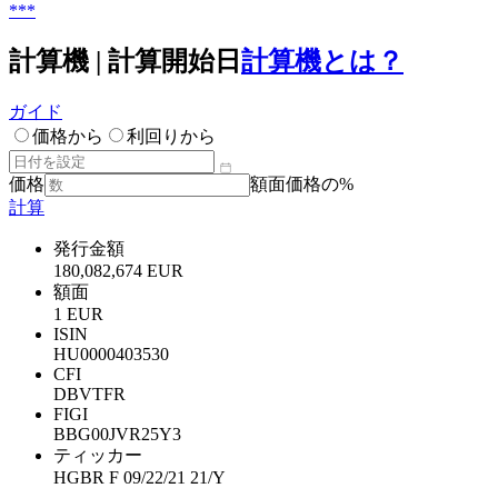
***
計算機 | 計算開始日
計算機とは？
ガイド
価格から
利回りから
価格
額面価格の%
計算
発行金額
180,082,674 EUR
額面
1 EUR
ISIN
HU0000403530
CFI
DBVTFR
FIGI
BBG00JVR25Y3
ティッカー
HGBR F 09/22/21 21/Y