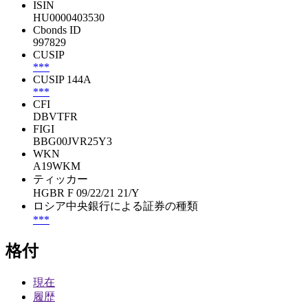
ISIN
HU0000403530
Cbonds ID
997829
CUSIP
***
CUSIP 144A
***
CFI
DBVTFR
FIGI
BBG00JVR25Y3
WKN
A19WKM
ティッカー
HGBR F 09/22/21 21/Y
ロシア中央銀行による証券の種類
***
格付
現在
履歴