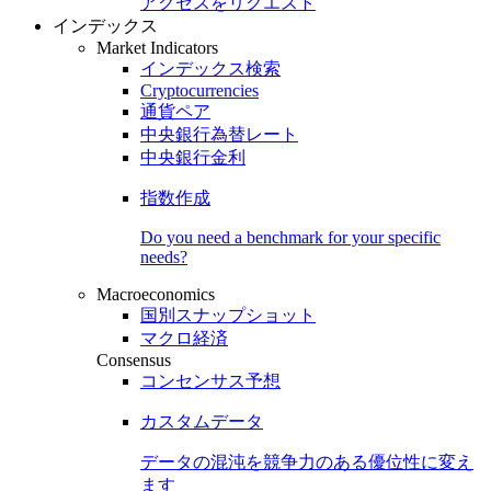
アクセスをリクエスト
インデックス
Market Indicators
インデックス検索
Cryptocurrencies
通貨ペア
中央銀行為替レート
中央銀行金利
指数作成
Do you need a benchmark for your specific
needs?
Macroeconomics
国別スナップショット
マクロ経済
Consensus
コンセンサス予想
カスタムデータ
データの混沌を競争力のある
優位性
に変え
ます