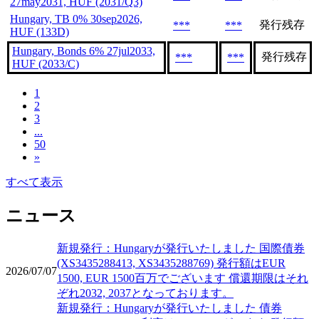
27may2031, HUF (2031/Q3)
Hungary, TB 0% 30sep2026,
発行残存
***
***
HUF (133D)
Hungary, Bonds 6% 27jul2033,
発行残存
***
***
HUF (2033/C)
1
2
3
...
50
»
すべて表示
ニュース
新規発行：Hungaryが発行いたしました 国際債券
(XS3435288413, XS3435288769) 発行額はEUR
2026/07/07
1500, EUR 1500百万でございます 償還期限はそれ
ぞれ2032, 2037となっております。
新規発行：Hungaryが発行いたしました 債券