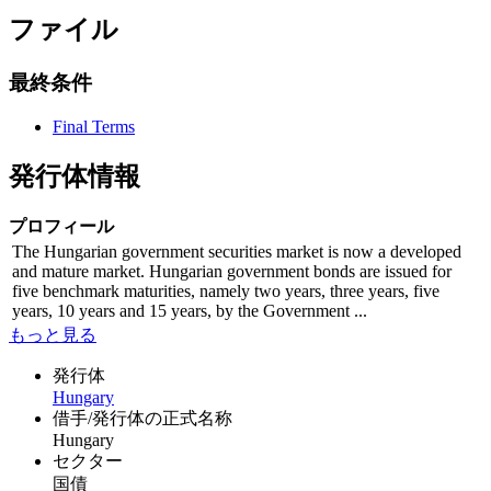
ファイル
最終条件
Final Terms
発行体情報
プロフィール
The Hungarian government securities market is now a developed
and mature market. Hungarian government bonds are issued for
five benchmark maturities, namely two years, three years, five
years, 10 years and 15 years, by the Government ...
もっと見る
発行体
Hungary
借手/発行体の正式名称
Hungary
セクター
国債