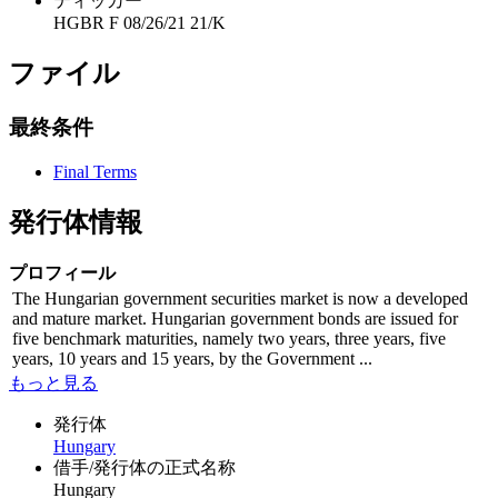
ティッカー
HGBR F 08/26/21 21/K
ファイル
最終条件
Final Terms
発行体情報
プロフィール
The Hungarian government securities market is now a developed
and mature market. Hungarian government bonds are issued for
five benchmark maturities, namely two years, three years, five
years, 10 years and 15 years, by the Government ...
もっと見る
発行体
Hungary
借手/発行体の正式名称
Hungary