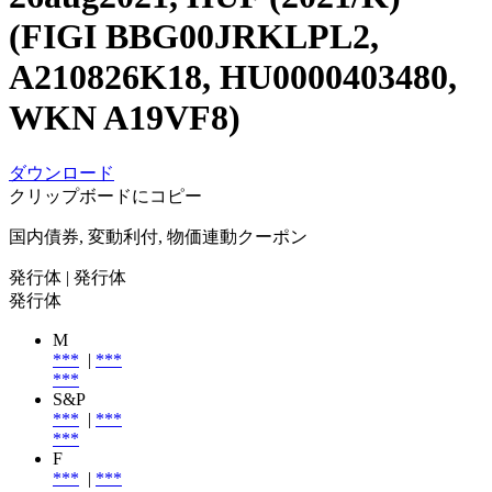
(FIGI BBG00JRKLPL2,
A210826K18, HU0000403480,
WKN A19VF8)
ダウンロード
クリップボードにコピー
国内債券, 変動利付, 物価連動クーポン
発行体
| 発行体
発行体
M
***
|
***
***
S&P
***
|
***
***
F
***
|
***