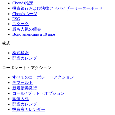
Cbonds推定
投資銀行および法律アドバイザーリーダーボード
Cbondsページ
ESG
スクーク
最も人気の債券
Bono americano a 10 años
株式
株式検索
配当カレンダー
コーポレート・アクション
すべてのコーポレートアクション
デフォルト
新規債券発行
コール / プット・オプション
国債入札
配当カレンダー
投資家カレンダー