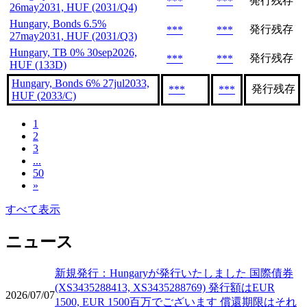
発行残存
***
***
26may2031, HUF (2031/Q4)
Hungary, Bonds 6.5%
発行残存
***
***
27may2031, HUF (2031/Q3)
Hungary, TB 0% 30sep2026,
発行残存
***
***
HUF (133D)
Hungary, Bonds 6% 27jul2033,
発行残存
***
***
HUF (2033/C)
1
2
3
...
50
»
すべて表示
ニュース
新規発行：Hungaryが発行いたしました 国際債券
(XS3435288413, XS3435288769) 発行額はEUR
2026/07/07
1500, EUR 1500百万でございます 償還期限はそれ