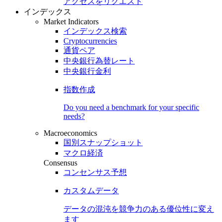
アクセスをリクエスト
インデックス
Market Indicators
インデックス検索
Cryptocurrencies
通貨ペア
中央銀行為替レート
中央銀行金利
指数作成
Do you need a benchmark for your specific
needs?
Macroeconomics
国別スナップショット
マクロ経済
Consensus
コンセンサス予想
カスタムデータ
データの混沌を競争力のある
優位性
に変え
ます