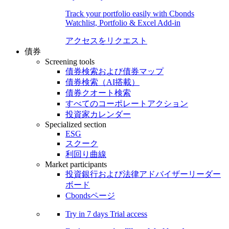
Track your portfolio easily with Cbonds
Watchlist, Portfolio & Excel Add-in
アクセスをリクエスト
債券
Screening tools
債券検索および債券マップ
債券検索（AI搭載）
債券クオート検索
すべてのコーポレートアクション
投資家カレンダー
Specialized section
ESG
スクーク
利回り曲線
Market participants
投資銀行および法律アドバイザーリーダー
ボード
Cbondsページ
Try in
7 days
Trial access