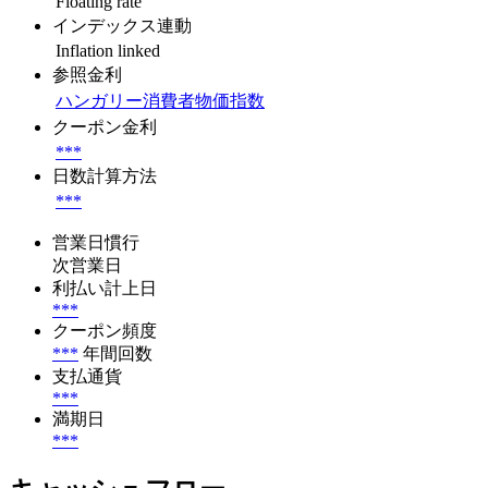
Floating rate
インデックス連動
Inflation linked
参照金利
ハンガリー消費者物価指数
クーポン金利
***
日数計算方法
***
営業日慣行
次営業日
利払い計上日
***
クーポン頻度
***
年間回数
支払通貨
***
満期日
***