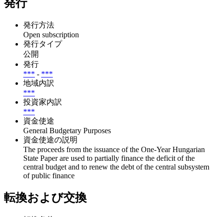
発行
発行方法
Open subscription
発行タイプ
公開
発行
***
-
***
地域内訳
***
投資家内訳
***
資金使途
General Budgetary Purposes
資金使途の説明
The proceeds from the issuance of the One-Year Hungarian
State Paper are used to partially finance the deficit of the
central budget and to renew the debt of the central subsystem
of public finance
転換および交換