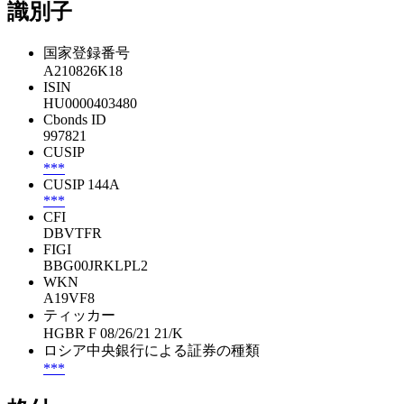
識別子
国家登録番号
A210826K18
ISIN
HU0000403480
Cbonds ID
997821
CUSIP
***
CUSIP 144A
***
CFI
DBVTFR
FIGI
BBG00JRKLPL2
WKN
A19VF8
ティッカー
HGBR F 08/26/21 21/K
ロシア中央銀行による証券の種類
***