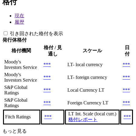
格付
現在
履歴
引き回された格付を表示
発行体格付
格付 / 見
日
格付機関
スケール
通し
付
Moody's
***
LT- local currency
***
Investors Service
Moody's
***
LT- foreign currency
***
Investors Service
S&P Global
***
Local Currency LT
***
Ratings
S&P Global
***
Foreign Currency LT
***
Ratings
LT Int. Scale (local curr.)
Fitch Ratings
***
***
格付レポート
もっと見る