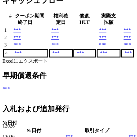
キャッシュフロー
#
クーポン期間
権利確
実際支
償還,
終了日
定日
HUF
払額
1
***
***
***
***
2
***
***
***
***
3
***
***
***
***
4
***
***
***
***
***
Excelにエクスポート
早期償還条件
***
入札および追加発行
№
日付
1
2026
№
日付
取引タイプ
1
2026
***
***