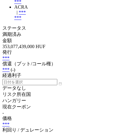
***
ACRA
|
***
***
ステータス
満期済み
金額
353,077,439,000 HUF
発行
***
償還（プット/コール権）
***
(-)
経過利子
データなし
リスク所在国
ハンガリー
現在クーポン
-
価格
***
利回り / デュレーション