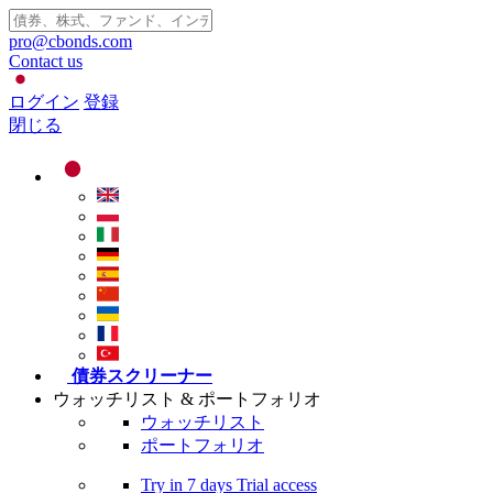
pro@cbonds.com
Contact us
ログイン
登録
閉じる
債券スクリーナー
ウォッチリスト & ポートフォリオ
ウォッチリスト
ポートフォリオ
Try in
7 days
Trial access