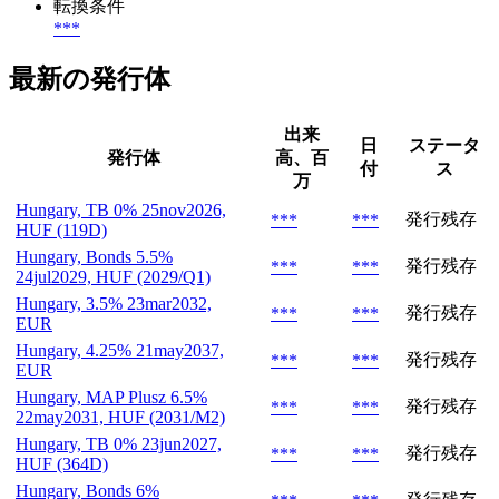
転換条件
***
最新の発行体
出来
日
ステータ
発行体
高、百
付
ス
万
Hungary, TB 0% 25nov2026,
発行残存
***
***
HUF (119D)
Hungary, Bonds 5.5%
発行残存
***
***
24jul2029, HUF (2029/Q1)
Hungary, 3.5% 23mar2032,
発行残存
***
***
EUR
Hungary, 4.25% 21may2037,
発行残存
***
***
EUR
Hungary, MAP Plusz 6.5%
発行残存
***
***
22may2031, HUF (2031/M2)
Hungary, TB 0% 23jun2027,
発行残存
***
***
HUF (364D)
Hungary, Bonds 6%