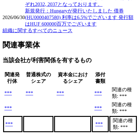
ぞれ2032, 2037となっております。
新規発行：Hungaryが発行いたしました 債券
2026/06/30
(HU0000407580) 利率は6.5%でございます 発行額
はHUF 600000百万でございます
組織に関するすべてのニュース
関連事業体
当該会社が利害関係を有するもの
関連発
普通株式の
資本金におけ
添付
行体
シェア
るシェア
書類
関連の種
***
***
***
***
類: ***
関連の種
***
***
類: ***
関連の種
***
***
類: ***