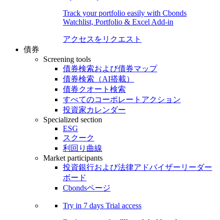
Track your portfolio easily with Cbonds
Watchlist, Portfolio & Excel Add-in
アクセスをリクエスト
債券
Screening tools
債券検索および債券マップ
債券検索（AI搭載）
債券クオート検索
すべてのコーポレートアクション
投資家カレンダー
Specialized section
ESG
スクーク
利回り曲線
Market participants
投資銀行および法律アドバイザーリーダー
ボード
Cbondsページ
Try in
7 days
Trial access