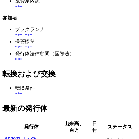
投資家内訳
***
参加者
ブックランナー
***
,
***
保管機関
***
,
***
発行体法律顧問（国際法）
***
転換および交換
転換条件
***
最新の発行体
出来高、
日
発行体
ステータス
百万
付
Andorra, 1.25%