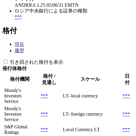
ANDRRA 1.25 05/06/31 EMTN
ロシア中央銀行による証券の種類
***
格付
現在
履歴
引き回された格付を表示
発行体格付
格付 /
日
格付機関
スケール
見通し
付
Moody's
Investors
***
LT- local currency
***
Service
Moody's
Investors
***
LT- foreign currency
***
Service
S&P Global
***
Local Currency LT
***
Ratings