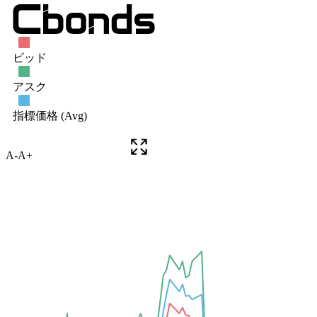
A-
A+