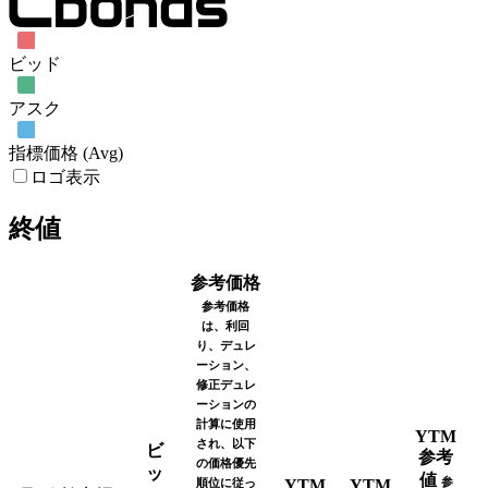
ビッド
アスク
指標価格 (Avg)
ロゴ表示
終値
参考価格
参考価格
は、利回
り、デュレ
ーション、
修正デュレ
ーションの
計算に使用
YTM
され、以下
ビ
参考
の価格優先
ッ
値
参
順位に従っ
YTM
YTM