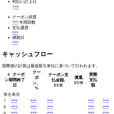
利払い計上日
***
クーポン頻度
***
年間回数
支払通貨
***
満期日
***
キャッシュフロー
国際債の計算は最低取引単位に基づいて行われます。
クー
#
クーポ
実際
クーポン支
ポ
償還,
ン期間終了
支払
払金額,
EUR
ン、
日
EUR
額
%
前を表示
7
***
***
***
***
***
8
***
***
***
***
***
9
***
***
***
***
***