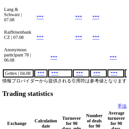
Lang &
Schwarz |
***
***
***
07.08
Raiffeisenbank
CZ | 07.08
***
***
***
Anonymous
participant 78 |
***
***
06.08
Gettex | 04.08
***
***
***
***
***
情報プロバイダーから提供される引用符は参考値となります
Trading statistics
手法
Average
Number
Turnover
turnover
Calculation
of deals
Exchange
for 90
for 90
date
for 90
days, mln
days,