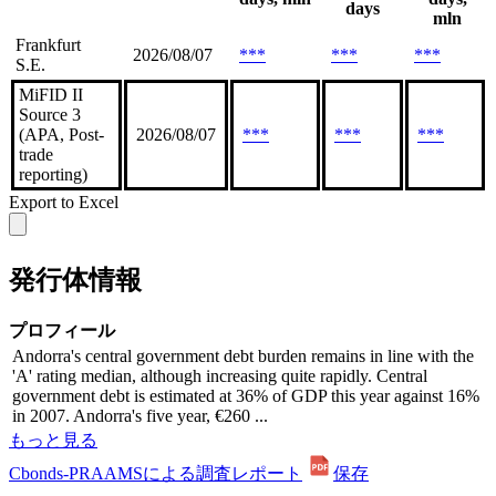
days
mln
Frankfurt
2026/08/07
***
***
***
S.E.
MiFID II
Source 3
(APA, Post-
2026/08/07
***
***
***
trade
reporting)
Export to Excel
発行体情報
プロフィール
Andorra's central government debt burden remains in line with the
'A' rating median, although increasing quite rapidly. Central
government debt is estimated at 36% of GDP this year against 16%
in 2007. Andorra's five year, €260 ...
もっと見る
Cbonds-PRAAMSによる調査レポート
保存