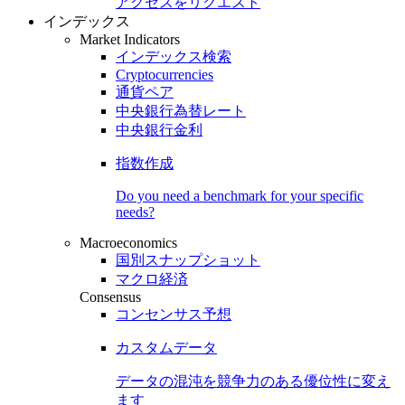
アクセスをリクエスト
インデックス
Market Indicators
インデックス検索
Cryptocurrencies
通貨ペア
中央銀行為替レート
中央銀行金利
指数作成
Do you need a benchmark for your specific
needs?
Macroeconomics
国別スナップショット
マクロ経済
Consensus
コンセンサス予想
カスタムデータ
データの混沌を競争力のある
優位性
に変え
ます