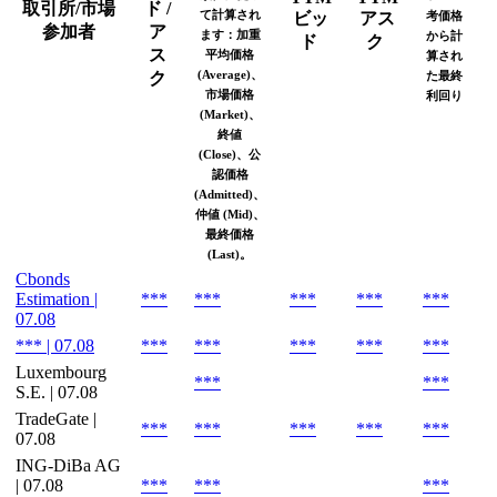
取引所/市場
ド /
て計算され
ビッ
アス
考価格
参加者
ア
ます：加重
から計
ド
ク
ス
平均価格
算され
(Average)、
ク
た最終
市場価格
利回り
(Market)、
終値
(Close)、公
認価格
(Admitted)、
仲値 (Mid)、
最終価格
(Last)。
Cbonds
Estimation |
***
***
***
***
***
07.08
*** | 07.08
***
***
***
***
***
Luxembourg
***
***
S.E. | 07.08
TradeGate |
***
***
***
***
***
07.08
ING-DiBa AG
| 07.08
***
***
***