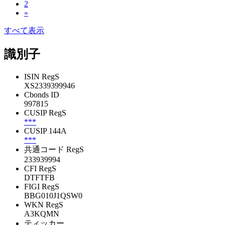
2
»
すべて表示
識別子
ISIN RegS
XS2339399946
Cbonds ID
997815
CUSIP RegS
***
CUSIP 144A
***
共通コード RegS
233939994
CFI RegS
DTFTFB
FIGI RegS
BBG010J1QSW0
WKN RegS
A3KQMN
ティッカー