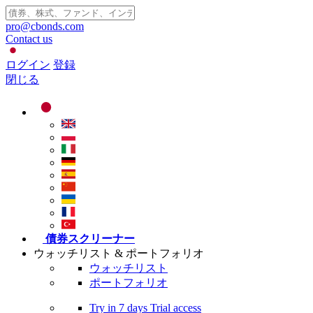
pro@cbonds.com
Contact us
ログイン
登録
閉じる
債券スクリーナー
ウォッチリスト & ポートフォリオ
ウォッチリスト
ポートフォリオ
Try in
7 days
Trial access