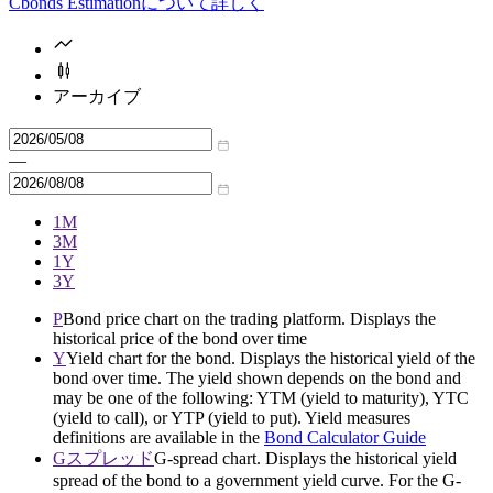
Cbonds Estimationについて詳しく
アーカイブ
—
1M
3M
1Y
3Y
P
Bond price chart on the trading platform. Displays the
historical price of the bond over time
Y
Yield chart for the bond. Displays the historical yield of the
bond over time. The yield shown depends on the bond and
may be one of the following: YTM (yield to maturity), YTC
(yield to call), or YTP (yield to put). Yield measures
definitions are available in the
Bond Calculator Guide
Gスプレッド
G-spread chart. Displays the historical yield
spread of the bond to a government yield curve. For the G-