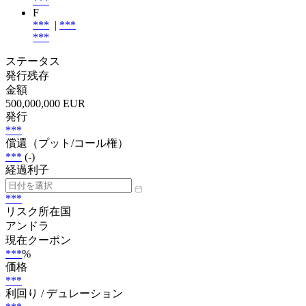
***
F
***
|
***
***
ステータス
発行残存
金額
500,000,000 EUR
発行
***
償還（プット/コール権）
***
(-)
経過利子
***
リスク所在国
アンドラ
現在クーポン
***
%
価格
***
利回り / デュレーション