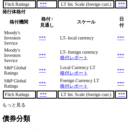
Fitch Ratings
***
LT Int. Scale (foreign curr.)
***
発行体格付
格付 /
日
格付機関
スケール
見通し
付
Moody's
Investors
***
LT- local currency
***
Service
Moody's
LT- foreign currency
Investors
***
***
格付レポート
Service
Local Currency LT
S&P Global
***
***
Ratings
格付レポート
Foreign Currency LT
S&P Global
***
***
Ratings
格付レポート
Fitch Ratings
***
LT Int. Scale (foreign curr.)
***
もっと見る
債券分類