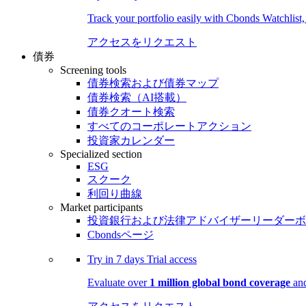
Track your portfolio easily with Cbonds Watchlist
アクセスをリクエスト
債券
Screening tools
債券検索および債券マップ
債券検索（AI搭載）
債券クオート検索
すべてのコーポレートアクション
投資家カレンダー
Specialized section
ESG
スクーク
利回り曲線
Market participants
投資銀行および法律アドバイザーリーダーボ
Cbondsページ
Try in
7 days
Trial access
Evaluate over
1 million global bond coverage
and