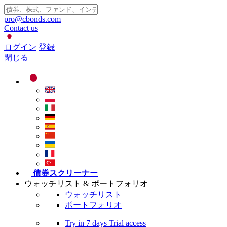
pro@cbonds.com
Contact us
ログイン
登録
閉じる
債券スクリーナー
ウォッチリスト & ポートフォリオ
ウォッチリスト
ポートフォリオ
Try in
7 days
Trial access