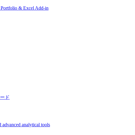
, Portfolio & Excel Add-in
ード
 advanced analytical tools