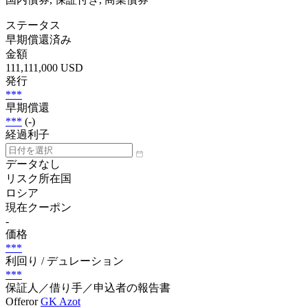
ステータス
早期償還済み
金額
111,111,000 USD
発行
***
早期償還
***
(-)
経過利子
データなし
リスク所在国
ロシア
現在クーポン
-
価格
***
利回り / デュレーション
***
保証人／借り手／申込者の報告書
Offeror
GK Azot