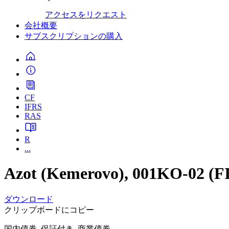
アクセスをリクエスト
会社概要
サブスクリプションの購入
CF
IFRS
RAS
R
...
Azot (Kemerovo), 001KO-02 (
ダウンロード
クリップボードにコピー
国内債券, 保証付き, 商業債券