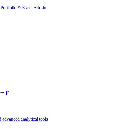
, Portfolio & Excel Add-in
ード
 advanced analytical tools