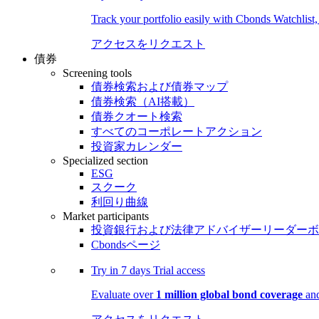
Track your portfolio easily with Cbonds Watchlist
アクセスをリクエスト
債券
Screening tools
債券検索および債券マップ
債券検索（AI搭載）
債券クオート検索
すべてのコーポレートアクション
投資家カレンダー
Specialized section
ESG
スクーク
利回り曲線
Market participants
投資銀行および法律アドバイザーリーダーボ
Cbondsページ
Try in
7 days
Trial access
Evaluate over
1 million global bond coverage
and