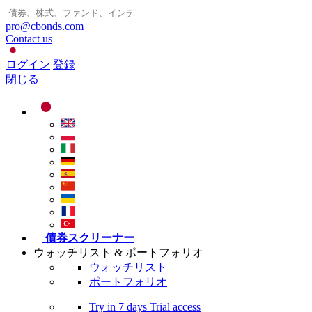
pro@cbonds.com
Contact us
ログイン
登録
閉じる
債券スクリーナー
ウォッチリスト & ポートフォリオ
ウォッチリスト
ポートフォリオ
Try in
7 days
Trial access