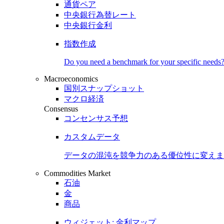
通貨ペア
中央銀行為替レート
中央銀行金利
指数作成
Do you need a benchmark for your specific needs
Macroeconomics
国別スナップショット
マクロ経済
Consensus
コンセンサス予想
カスタムデータ
データの混沌を競争力のある
優位性
に変えま
Commodities Market
石油
金
商品
ウィジェット: 金利マップ