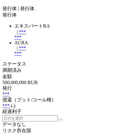
発行体
| 発行体
発行体
エキスパートRA
|
***
***
ACRA
|
***
***
ステータス
満期済み
金額
500,000,000 RUB
発行
***
償還（プット/コール権）
***
(-)
経過利子
データなし
リスク所在国