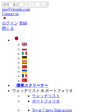
pro@cbonds.com
Contact us
ログイン
登録
閉じる
債券スクリーナー
ウォッチリスト & ポートフォリオ
ウォッチリスト
ポートフォリオ
Try in
7 days
Trial access