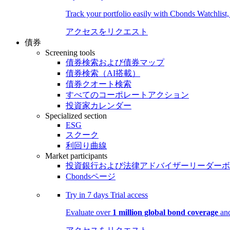
Track your portfolio easily with Cbonds Watchlist
アクセスをリクエスト
債券
Screening tools
債券検索および債券マップ
債券検索（AI搭載）
債券クオート検索
すべてのコーポレートアクション
投資家カレンダー
Specialized section
ESG
スクーク
利回り曲線
Market participants
投資銀行および法律アドバイザーリーダーボ
Cbondsページ
Try in
7 days
Trial access
Evaluate over
1 million global bond coverage
and