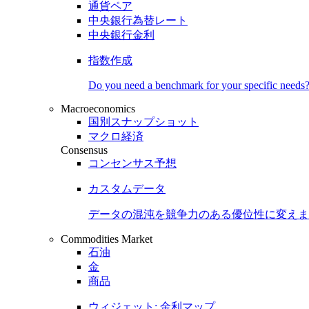
通貨ペア
中央銀行為替レート
中央銀行金利
指数作成
Do you need a benchmark for your specific needs
Macroeconomics
国別スナップショット
マクロ経済
Consensus
コンセンサス予想
カスタムデータ
データの混沌を競争力のある
優位性
に変えま
Commodities Market
石油
金
商品
ウィジェット: 金利マップ