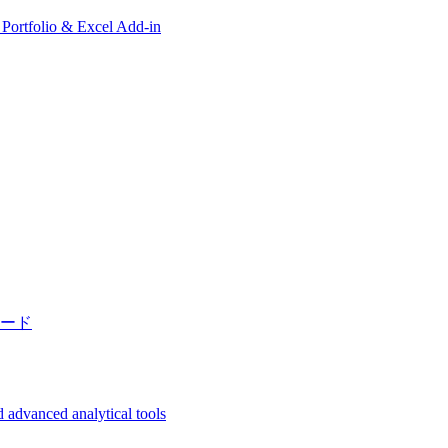
, Portfolio & Excel Add-in
ード
 advanced analytical tools