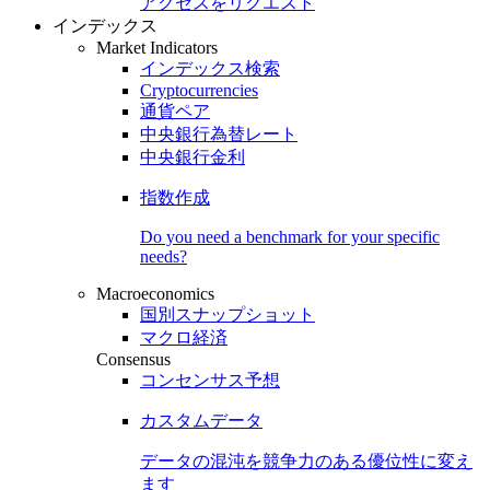
アクセスをリクエスト
インデックス
Market Indicators
インデックス検索
Cryptocurrencies
通貨ペア
中央銀行為替レート
中央銀行金利
指数作成
Do you need a benchmark for your specific
needs?
Macroeconomics
国別スナップショット
マクロ経済
Consensus
コンセンサス予想
カスタムデータ
データの混沌を競争力のある
優位性
に変え
ます