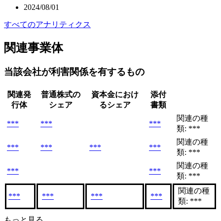
2024/08/01
すべてのアナリティクス
関連事業体
当該会社が利害関係を有するもの
関連発
普通株式の
資本金におけ
添付
行体
シェア
るシェア
書類
関連の種
***
***
***
類: ***
関連の種
***
***
***
***
類: ***
関連の種
***
***
類: ***
関連の種
***
***
***
***
類: ***
もっと見る