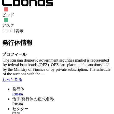
ビッド
アスク
ロゴ表示
発行体情報
プロフィール
The Russian domestic government securities market is represented
by federal loan bonds (OFZ). OFZs are placed at the auctions held
by the Ministry of Finance or by private subscription. The schedule
of the auctions with the ...
もっと見る
発行体
Russia
借手/発行体の正式名称
Russia
セクター