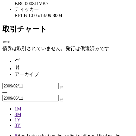
BBG0008J1VK7
ティッカー
RFLB 10 05/13/09 8004
取引チャート
***
債券は取引されていません。発行は償還済みです
アーカイブ
—
1M
3M
1Y
3Y
P
Bond price chart on the trading platform. Displays the