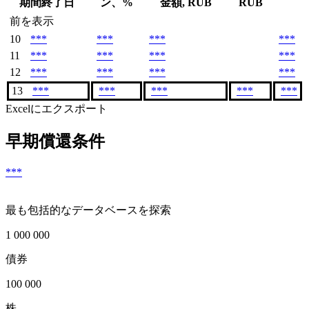
期間終了日
ン、%
金額, RUB
RUB
前を表示
10
***
***
***
***
11
***
***
***
***
12
***
***
***
***
13
***
***
***
***
***
Excelにエクスポート
早期償還条件
***
最も包括的なデータベースを探索
1 000 000
債券
100 000
株