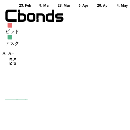
A-
A+