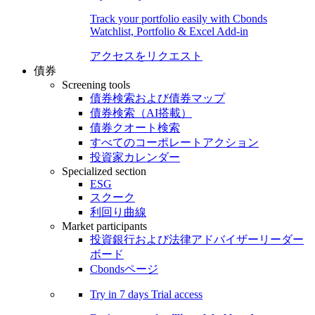
Track your portfolio easily with Cbonds
Watchlist, Portfolio & Excel Add-in
アクセスをリクエスト
債券
Screening tools
債券検索および債券マップ
債券検索（AI搭載）
債券クオート検索
すべてのコーポレートアクション
投資家カレンダー
Specialized section
ESG
スクーク
利回り曲線
Market participants
投資銀行および法律アドバイザーリーダー
ボード
Cbondsページ
Try in
7 days
Trial access