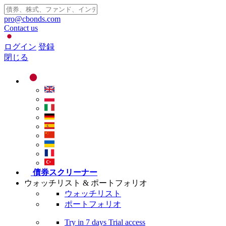
pro@cbonds.com
Contact us
ログイン
登録
閉じる
債券スクリーナー
ウォッチリスト & ポートフォリオ
ウォッチリスト
ポートフォリオ
Try in
7 days
Trial access