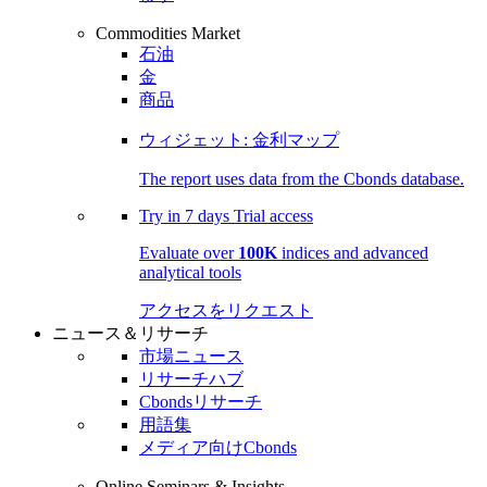
Commodities Market
石油
金
商品
ウィジェット: 金利マップ
The report uses data from the Cbonds database.
Try in
7 days
Trial access
Evaluate over
100K
indices and advanced
analytical tools
アクセスをリクエスト
ニュース＆リサーチ
市場ニュース
リサーチハブ
Cbondsリサーチ
用語集
メディア向けCbonds
Online Seminars & Insights