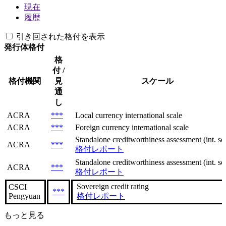
現在
履歴
引き回された格付を表示
発行体格付
格
付 /
格付機関
見
スケール
通
し
ACRA
***
Local currency international scale
ACRA
***
Foreign currency international scale
Standalone creditworthiness assessment (int. sca
ACRA
***
格付レポート
Standalone creditworthiness assessment (int. sca
ACRA
***
格付レポート
Sovereign сredit rating
CSCI
***
Pengyuan
格付レポート
もっと見る