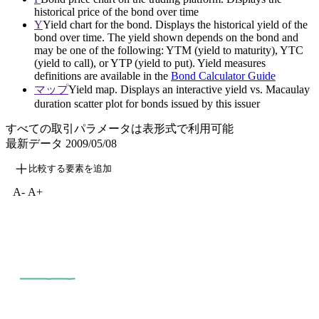
historical price of the bond over time
Y
Yield chart for the bond. Displays the historical yield of the
bond over time. The yield shown depends on the bond and
may be one of the following: YTM (yield to maturity), YTC
(yield to call), or YTP (yield to put). Yield measures
definitions are available in the
Bond Calculator Guide
マップ
Yield map. Displays an interactive yield vs. Macaulay
duration scatter plot for bonds issued by this issuer
すべての取引パラメータは表形式で利用可能
最新データ
2009/05/08
比較する要素を追加