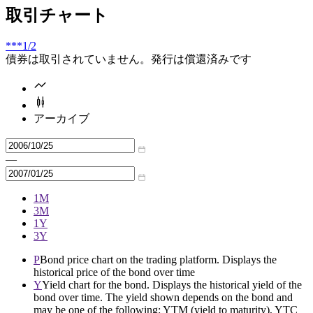
取引チャート
***
1/2
債券は取引されていません。発行は償還済みです
アーカイブ
—
1M
3M
1Y
3Y
P
Bond price chart on the trading platform. Displays the
historical price of the bond over time
Y
Yield chart for the bond. Displays the historical yield of the
bond over time. The yield shown depends on the bond and
may be one of the following: YTM (yield to maturity), YTC