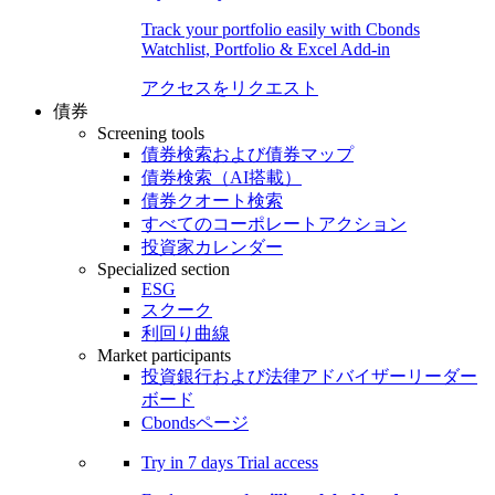
Track your portfolio easily with Cbonds
Watchlist, Portfolio & Excel Add-in
アクセスをリクエスト
債券
Screening tools
債券検索および債券マップ
債券検索（AI搭載）
債券クオート検索
すべてのコーポレートアクション
投資家カレンダー
Specialized section
ESG
スクーク
利回り曲線
Market participants
投資銀行および法律アドバイザーリーダー
ボード
Cbondsページ
Try in
7 days
Trial access