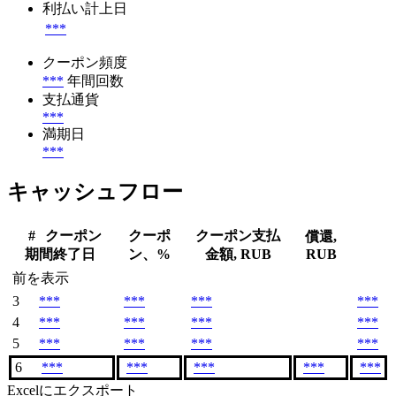
利払い計上日
***
クーポン頻度
***
年間回数
支払通貨
***
満期日
***
キャッシュフロー
#
クーポン
クーポ
クーポン支払
償還,
期間終了日
ン、%
金額, RUB
RUB
前を表示
3
***
***
***
***
4
***
***
***
***
5
***
***
***
***
6
***
***
***
***
***
Excelにエクスポート