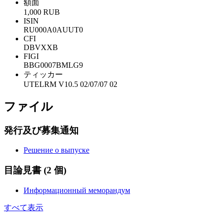
額面
1,000 RUB
ISIN
RU000A0AUUT0
CFI
DBVXXB
FIGI
BBG0007BMLG9
ティッカー
UTELRM V10.5 02/07/07 02
ファイル
発行及び募集通知
Решение о выпуске
目論見書
(2 個)
Информационный меморандум
すべて表示