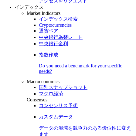
アクセスをリクエスト
インデックス
Market Indicators
インデックス検索
Cryptocurrencies
通貨ペア
中央銀行為替レート
中央銀行金利
指数作成
Do you need a benchmark for your specific
needs?
Macroeconomics
国別スナップショット
マクロ経済
Consensus
コンセンサス予想
カスタムデータ
データの混沌を競争力のある
優位性
に変え
ます