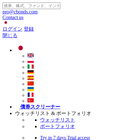
pro@cbonds.com
Contact us
ログイン
登録
閉じる
債券スクリーナー
ウォッチリスト & ポートフォリオ
ウォッチリスト
ポートフォリオ
Try in
7 days
Trial access