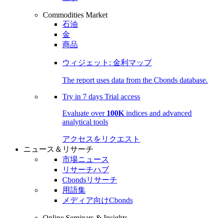
Commodities Market
石油
金
商品
ウィジェット: 金利マップ
The report uses data from the Cbonds database.
Try in
7 days
Trial access
Evaluate over
100K
indices and advanced
analytical tools
アクセスをリクエスト
ニュース＆リサーチ
市場ニュース
リサーチハブ
Cbondsリサーチ
用語集
メディア向けCbonds
Online Seminars & Insights