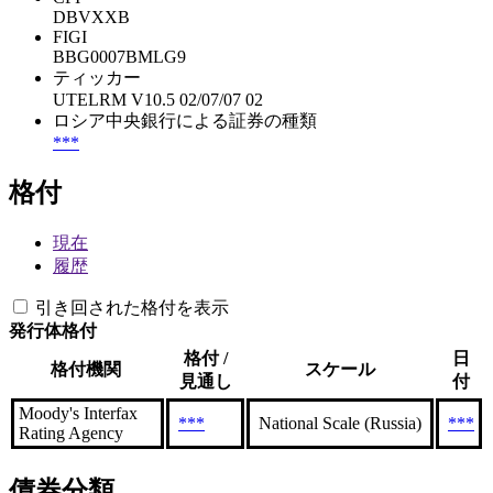
DBVXXB
FIGI
BBG0007BMLG9
ティッカー
UTELRM V10.5 02/07/07 02
ロシア中央銀行による証券の種類
***
格付
現在
履歴
引き回された格付を表示
発行体格付
格付 /
日
格付機関
スケール
見通し
付
Moody's Interfax
***
National Scale (Russia)
***
Rating Agency
債券分類