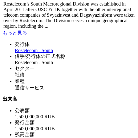
Rostelecom’s South Macroregional Division was established in
April 2011 after OJSC YuTK together with the other interregional
telecom companies of Svyazinvest and Dagsvyazinform were taken
over by Rostelecom. The Division serves a unique geographical
region, including the ...
もっと見る
発行体
Rostelecom - South
借手/発行体の正式名称
Rostelecom - South
セクター
社債
業種
通信サービス
出来高
公表額
1,500,000,000 RUB
発行金額
1,500,000,000 RUB
残高金額