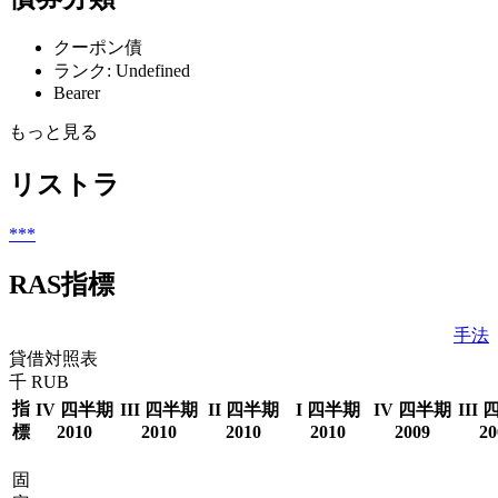
クーポン債
ランク: Undefined
Bearer
もっと見る
リストラ
***
RAS指標
手法
貸借対照表
千 RUB
指
IV 四半期
III 四半期
II 四半期
I 四半期
IV 四半期
III
標
2010
2010
2010
2010
2009
20
固