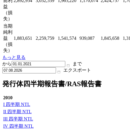
前利
2,892,954
3,032,539
1,965,220
1,170,074
2,424,757
1,7
益
（損
失）
当期
純利
益
1,883,651
2,259,759
1,541,574
939,087
1,845,658
1,3
（損
失）
もっと見る
から
まで
エクスポート
発行体四半期報告書/RAS報告書
2010
I 四半期 NTL
II 四半期 NTL
III 四半期 NTL
IV 四半期 NTL