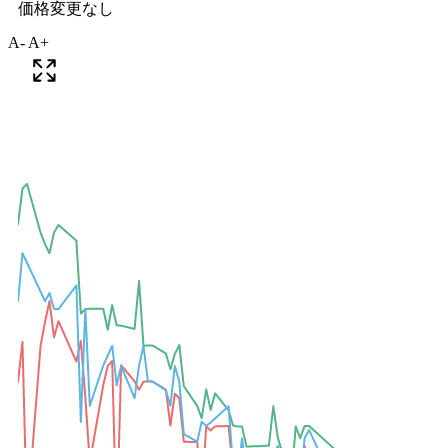
A-
A+