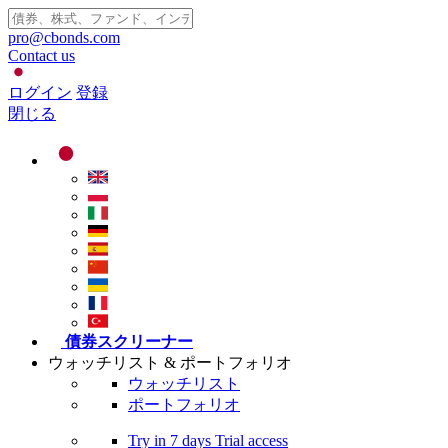
pro@cbonds.com
Contact us
ログイン
登録
閉じる
債券スクリーナー
ウォッチリスト & ポートフォリオ
ウォッチリスト
ポートフォリオ
Try in
7 days
Trial access