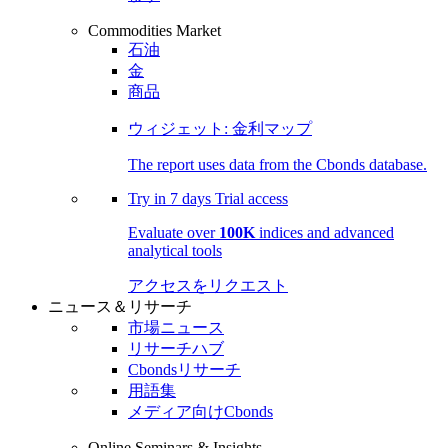
Commodities Market
石油
金
商品
ウィジェット: 金利マップ
The report uses data from the Cbonds database.
Try in
7 days
Trial access
Evaluate over
100K
indices and advanced
analytical tools
アクセスをリクエスト
ニュース＆リサーチ
市場ニュース
リサーチハブ
Cbondsリサーチ
用語集
メディア向けCbonds
Online Seminars & Insights