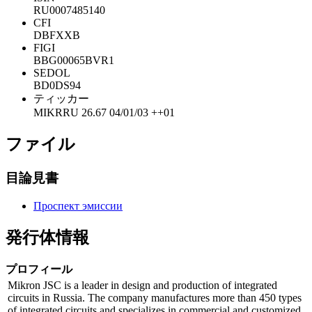
RU0007485140
CFI
DBFXXB
FIGI
BBG00065BVR1
SEDOL
BD0DS94
ティッカー
MIKRRU 26.67 04/01/03 ++01
ファイル
目論見書
Проспект эмиссии
発行体情報
プロフィール
Mikron JSC is a leader in design and production of integrated
circuits in Russia. The company manufactures more than 450 types
of integrated circuits and specializes in commercial and customized