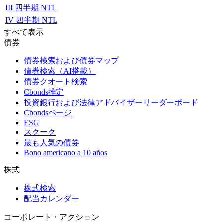
III 四半期 NTL
IV 四半期 NTL
すべて表示
債券
債券検索および債券マップ
債券検索（AI搭載）
債券クオート検索
Cbonds推定
投資銀行および法律アドバイザーリーダーボード
Cbondsページ
ESG
スクーク
最も人気の債券
Bono americano a 10 años
株式
株式検索
配当カレンダー
コーポレート・アクション