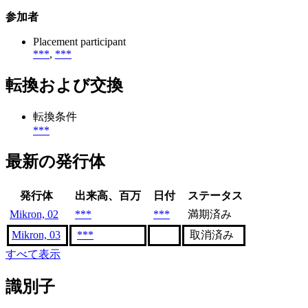
参加者
Placement participant
***
,
***
転換および交換
転換条件
***
最新の発行体
発行体
出来高、百万
日付
ステータス
Mikron, 02
***
***
満期済み
Mikron, 03
***
取消済み
すべて表示
識別子