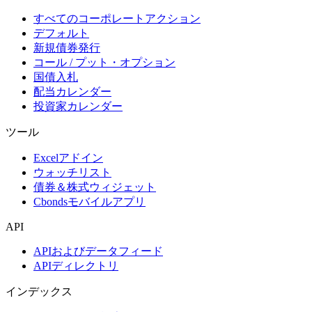
すべてのコーポレートアクション
デフォルト
新規債券発行
コール / プット・オプション
国債入札
配当カレンダー
投資家カレンダー
ツール
Excelアドイン
ウォッチリスト
債券＆株式ウィジェット
Cbondsモバイルアプリ
API
APIおよびデータフィード
APIディレクトリ
インデックス