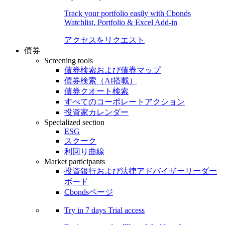
Track your portfolio easily with Cbonds
Watchlist, Portfolio & Excel Add-in
アクセスをリクエスト
債券
Screening tools
債券検索および債券マップ
債券検索（AI搭載）
債券クオート検索
すべてのコーポレートアクション
投資家カレンダー
Specialized section
ESG
スクーク
利回り曲線
Market participants
投資銀行および法律アドバイザーリーダー
ボード
Cbondsページ
Try in
7 days
Trial access