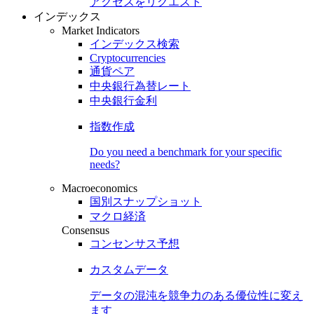
アクセスをリクエスト
インデックス
Market Indicators
インデックス検索
Cryptocurrencies
通貨ペア
中央銀行為替レート
中央銀行金利
指数作成
Do you need a benchmark for your specific
needs?
Macroeconomics
国別スナップショット
マクロ経済
Consensus
コンセンサス予想
カスタムデータ
データの混沌を競争力のある
優位性
に変え
ます