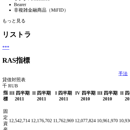
Bearer
非複雑金融商品（MiFID）
もっと見る
リストラ
***
RAS指標
手法
貸借対照表
千 RUB
指
III 四半期
II 四半期
I 四半期
IV 四半期
III 四半期
II 
標
2011
2011
2011
2010
2010
20
固
定
12,542,714
12,176,702
11,762,969
12,077,824
10,961,970
10,93
資
産