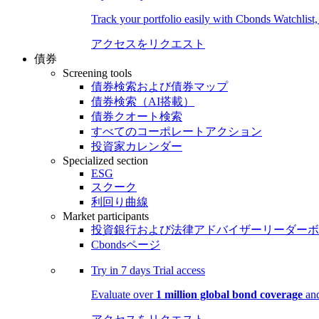
Track your portfolio easily with Cbonds Watchlist
アクセスをリクエスト
債券
Screening tools
債券検索および債券マップ
債券検索（AI搭載）
債券クオート検索
すべてのコーポレートアクション
投資家カレンダー
Specialized section
ESG
スクーク
利回り曲線
Market participants
投資銀行および法律アドバイザーリーダーボ
Cbondsページ
Try in
7 days
Trial access
Evaluate over
1 million global bond coverage
and