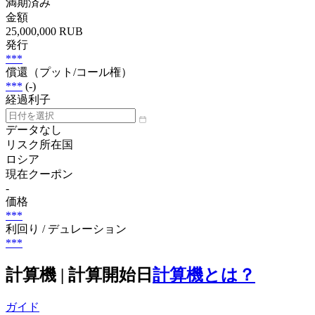
満期済み
金額
25,000,000 RUB
発行
***
償還（プット/コール権）
***
(-)
経過利子
データなし
リスク所在国
ロシア
現在クーポン
-
価格
***
利回り / デュレーション
***
計算機 | 計算開始日
計算機とは？
ガイド