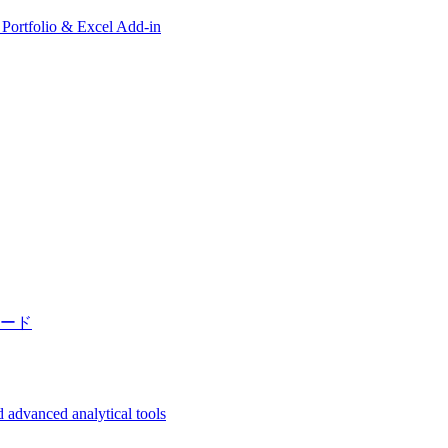
, Portfolio & Excel Add-in
ード
 advanced analytical tools