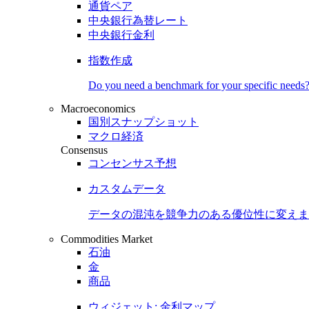
通貨ペア
中央銀行為替レート
中央銀行金利
指数作成
Do you need a benchmark for your specific needs
Macroeconomics
国別スナップショット
マクロ経済
Consensus
コンセンサス予想
カスタムデータ
データの混沌を競争力のある
優位性
に変えま
Commodities Market
石油
金
商品
ウィジェット: 金利マップ