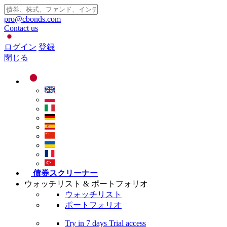
pro@cbonds.com
Contact us
ログイン
登録
閉じる
債券スクリーナー
ウォッチリスト & ポートフォリオ
ウォッチリスト
ポートフォリオ
Try in
7 days
Trial access