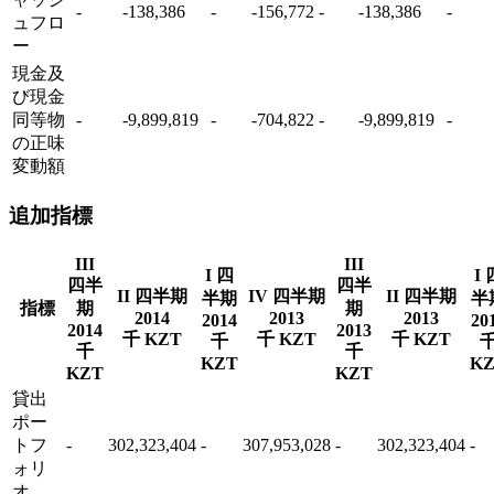
-
-138,386
-
-156,772
-
-138,386
-
ュフロ
ー
現金及
び現金
同等物
-
-9,899,819
-
-704,822
-
-9,899,819
-
の正味
変動額
追加指標
III
III
I 四
I 
四半
四半
II 四半期
IV 四半期
II 四半期
半期
半
指標
期
期
2014
2013
2013
2014
20
2014
2013
千 KZT
千 KZT
千 KZT
千
千
千
KZT
K
KZT
KZT
貸出
ポー
トフ
-
302,323,404
-
307,953,028
-
302,323,404
-
ォリ
オ