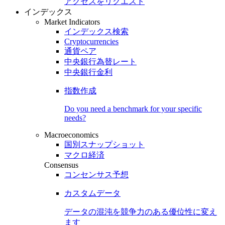
アクセスをリクエスト
インデックス
Market Indicators
インデックス検索
Cryptocurrencies
通貨ペア
中央銀行為替レート
中央銀行金利
指数作成
Do you need a benchmark for your specific
needs?
Macroeconomics
国別スナップショット
マクロ経済
Consensus
コンセンサス予想
カスタムデータ
データの混沌を競争力のある
優位性
に変え
ます