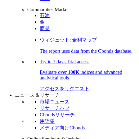
Commodities Market
石油
金
商品
ウィジェット: 金利マップ
The report uses data from the Cbonds database.
Try in
7 days
Trial access
Evaluate over
100K
indices and advanced
analytical tools
アクセスをリクエスト
ニュース＆リサーチ
市場ニュース
リサーチハブ
Cbondsリサーチ
用語集
メディア向けCbonds
Online Seminars & Insights