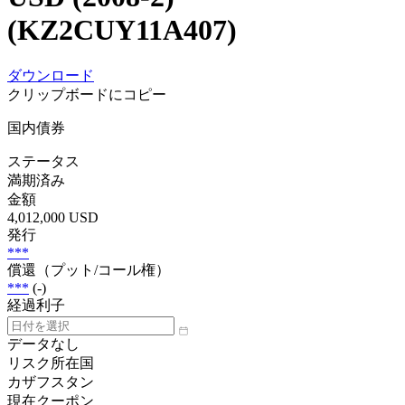
(KZ2CUY11A407)
ダウンロード
クリップボードにコピー
国内債券
ステータス
満期済み
金額
4,012,000 USD
発行
***
償還（プット/コール権）
***
(-)
経過利子
データなし
リスク所在国
カザフスタン
現在クーポン