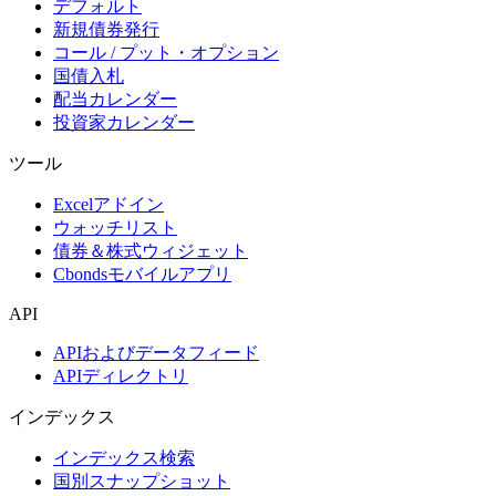
デフォルト
新規債券発行
コール / プット・オプション
国債入札
配当カレンダー
投資家カレンダー
ツール
Excelアドイン
ウォッチリスト
債券＆株式ウィジェット
Cbondsモバイルアプリ
API
APIおよびデータフィード
APIディレクトリ
インデックス
インデックス検索
国別スナップショット