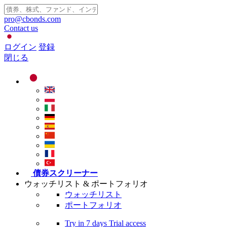
pro@cbonds.com
Contact us
ログイン
登録
閉じる
債券スクリーナー
ウォッチリスト & ポートフォリオ
ウォッチリスト
ポートフォリオ
Try in
7 days
Trial access