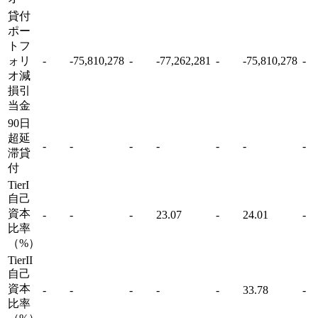
貸付
ポー
トフ
ォリ
-
-75,810,278
-
-77,262,281
-
-75,810,278
-
オ減
損引
当金
90日
超延
-
-
-
-
-
-
-
滞貸
付
TierI
自己
資本
-
-
-
23.07
-
24.01
-
比率
（%）
TierII
自己
資本
-
-
-
-
-
33.78
-
比率