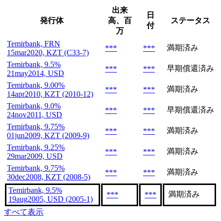
出来
日
発行体
高、百
ステータス
付
万
Temirbank, FRN
満期済み
***
***
15mar2020, KZT (C33-7)
Temirbank, 9.5%
早期償還済み
***
***
21may2014, USD
Temirbank, 9.00%
満期済み
***
***
14apr2010, KZT (2010-12)
Temirbank, 9.0%
早期償還済み
***
***
24nov2011, USD
Temirbank, 9.75%
満期済み
***
***
01jun2009, KZT (2009-9)
Temirbank, 9.25%
満期済み
***
***
29mar2009, USD
Temirbank, 9.75%
満期済み
***
***
30dec2008, KZT (2008-5)
Temirbank, 9.5%
満期済み
***
***
19aug2005, USD (2005-1)
すべて表示