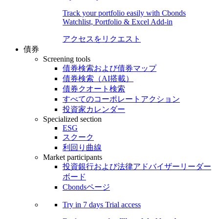
Track your portfolio easily with Cbonds
Watchlist, Portfolio & Excel Add-in
アクセスをリクエスト
債券
Screening tools
債券検索および債券マップ
債券検索（AI搭載）
債券クオート検索
すべてのコーポレートアクション
投資家カレンダー
Specialized section
ESG
スクーク
利回り曲線
Market participants
投資銀行および法律アドバイザーリーダー
ボード
Cbondsページ
Try in
7 days
Trial access