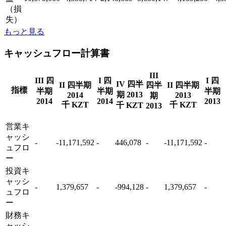
（損
失）
もっと見る
キャッシュフロー計算書
III
III 四
I 四
I 四
IV 四半
II 四半期
四半
II 四半期
指標
半期
半期
半期
期 2013
2014
2013
期
2014
2014
2013
千 KZT
千 KZT
千 KZT
2013
営業キ
ャッシ
-
-11,171,592
-
446,078
-
-11,171,592
-
ュフロ
ー
投資キ
ャッシ
-
1,379,657
-
-994,128
-
1,379,657
-
ュフロ
ー
財務キ
ャッシ