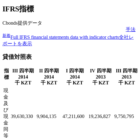
IFRS指標
Cbonds提供データ
手法
新着
Full IFRS financial statements data with indicator charts
全社レ
ポートを表示
貸借対照表
指
III 四半期
II 四半期
I 四半期
IV 四半期
III 四半期
2014
2014
2014
2013
2013
標
千 KZT
千 KZT
千 KZT
千 KZT
千 KZT
現
金
及
び
現
39,630,330
9,904,135
47,211,600
19,236,827
9,750,795
金
同
等