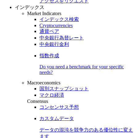
アクセスをリクエスト
インデックス
Market Indicators
インデックス検索
Cryptocurrencies
通貨ペア
中央銀行為替レート
中央銀行金利
指数作成
Do you need a benchmark for your specific
needs?
Macroeconomics
国別スナップショット
マクロ経済
Consensus
コンセンサス予想
カスタムデータ
データの混沌を競争力のある
優位性
に変え
ます