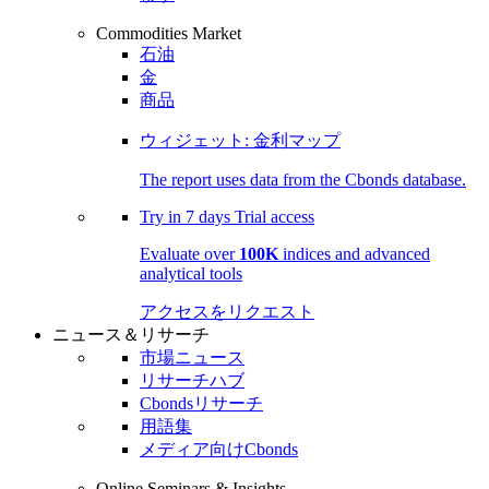
Commodities Market
石油
金
商品
ウィジェット: 金利マップ
The report uses data from the Cbonds database.
Try in
7 days
Trial access
Evaluate over
100K
indices and advanced
analytical tools
アクセスをリクエスト
ニュース＆リサーチ
市場ニュース
リサーチハブ
Cbondsリサーチ
用語集
メディア向けCbonds
Online Seminars & Insights