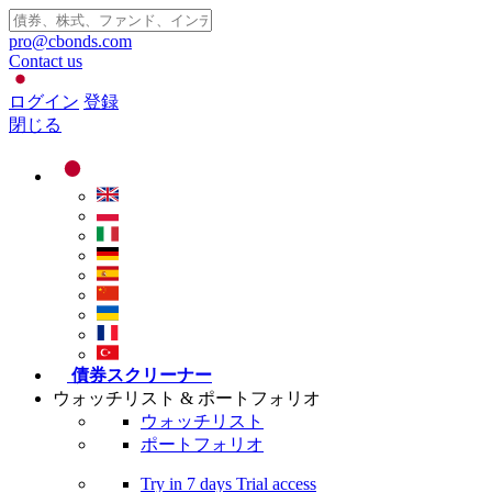
pro@cbonds.com
Contact us
ログイン
登録
閉じる
債券スクリーナー
ウォッチリスト & ポートフォリオ
ウォッチリスト
ポートフォリオ
Try in
7 days
Trial access