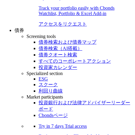
Track your portfolio easily with Cbonds
Watchlist, Portfolio & Excel Add-in
アクセスをリクエスト
債券
Screening tools
債券検索および債券マップ
債券検索（AI搭載）
債券クオート検索
すべてのコーポレートアクション
投資家カレンダー
Specialized section
ESG
スクーク
利回り曲線
Market participants
投資銀行および法律アドバイザーリーダー
ボード
Cbondsページ
Try in
7 days
Trial access