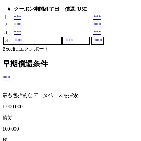
#
クーポン期間終了日
償還, USD
1
***
***
2
***
***
3
***
***
4
***
***
***
Excelにエクスポート
早期償還条件
***
最も包括的なデータベースを探索
1 000 000
債券
100 000
株