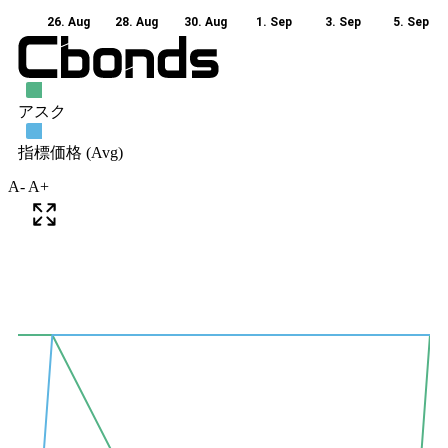
A-
A+