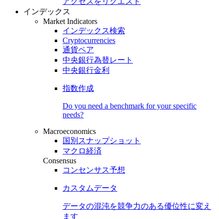
アクセスをリクエスト
インデックス
Market Indicators
インデックス検索
Cryptocurrencies
通貨ペア
中央銀行為替レート
中央銀行金利
指数作成
Do you need a benchmark for your specific
needs?
Macroeconomics
国別スナップショット
マクロ経済
Consensus
コンセンサス予想
カスタムデータ
データの混沌を競争力のある
優位性
に変え
ます