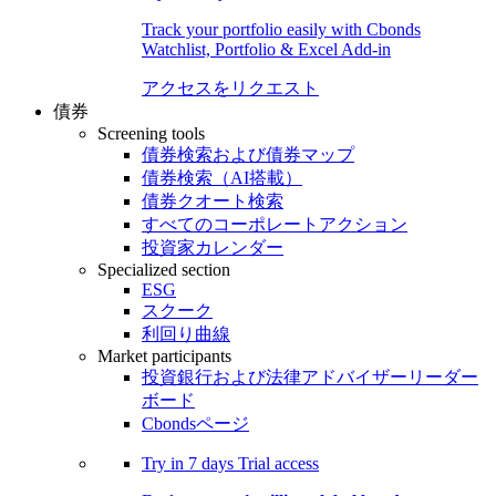
Track your portfolio easily with Cbonds
Watchlist, Portfolio & Excel Add-in
アクセスをリクエスト
債券
Screening tools
債券検索および債券マップ
債券検索（AI搭載）
債券クオート検索
すべてのコーポレートアクション
投資家カレンダー
Specialized section
ESG
スクーク
利回り曲線
Market participants
投資銀行および法律アドバイザーリーダー
ボード
Cbondsページ
Try in
7 days
Trial access