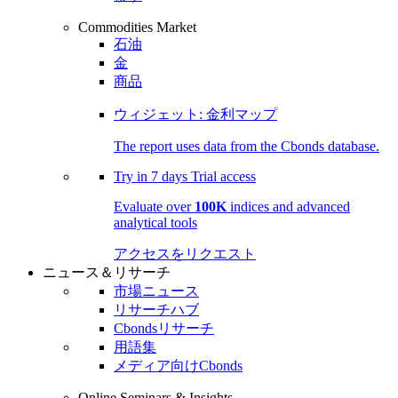
Commodities Market
石油
金
商品
ウィジェット: 金利マップ
The report uses data from the Cbonds database.
Try in
7 days
Trial access
Evaluate over
100K
indices and advanced
analytical tools
アクセスをリクエスト
ニュース＆リサーチ
市場ニュース
リサーチハブ
Cbondsリサーチ
用語集
メディア向けCbonds
Online Seminars & Insights