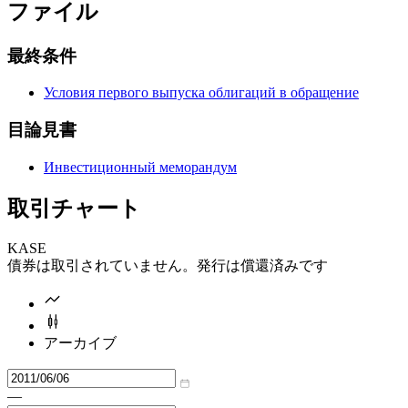
ファイル
最終条件
Условия первого выпуска облигаций в обращение
目論見書
Инвестиционный меморандум
取引チャート
KASE
債券は取引されていません。発行は償還済みです
アーカイブ
—