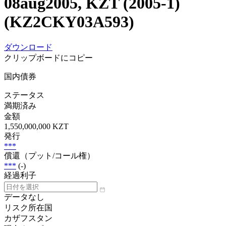
08aug2005, KZT (2005-1)
(KZ2CKY03A593)
ダウンロード
クリップボードにコピー
国内債券
ステータス
満期済み
金額
1,550,000,000 KZT
発行
***
償還（プット/コール権）
***
(-)
経過利子
データなし
リスク所在国
カザフスタン