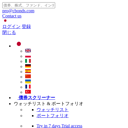
pro@cbonds.com
Contact us
ログイン
登録
閉じる
債券スクリーナー
ウォッチリスト & ポートフォリオ
ウォッチリスト
ポートフォリオ
Try in
7 days
Trial access