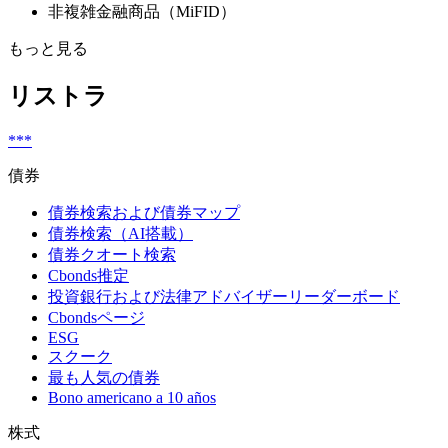
非複雑金融商品（MiFID）
もっと見る
リストラ
***
債券
債券検索および債券マップ
債券検索（AI搭載）
債券クオート検索
Cbonds推定
投資銀行および法律アドバイザーリーダーボード
Cbondsページ
ESG
スクーク
最も人気の債券
Bono americano a 10 años
株式