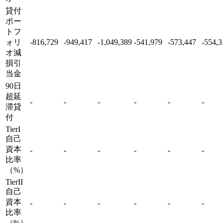
貸付
ポー
トフ
ォリ
-816,729
-949,417
-1,049,389
-541,979
-573,447
-554,3
オ減
損引
当金
90日
超延
-
-
-
-
-
-
滞貸
付
TierI
自己
資本
-
-
-
-
-
-
比率
（%）
TierII
自己
資本
-
-
-
-
-
-
比率
（%）