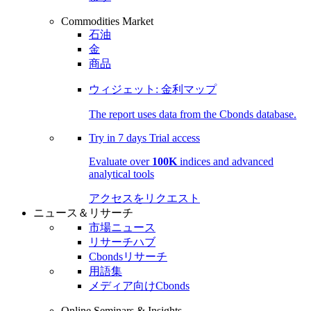
Commodities Market
石油
金
商品
ウィジェット: 金利マップ
The report uses data from the Cbonds database.
Try in
7 days
Trial access
Evaluate over
100K
indices and advanced
analytical tools
アクセスをリクエスト
ニュース＆リサーチ
市場ニュース
リサーチハブ
Cbondsリサーチ
用語集
メディア向けCbonds
Online Seminars & Insights