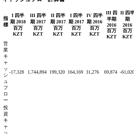
III 四
II 四
I 四半
III 四半
II 四半
I 四半
IV 四半
指
半期
期
期 2018
期 2017
期 2017
期 2017
期 2016
標
2016
2016
百万
百万
百万
百万
百万
百万
百万
KZT
KZT
KZT
KZT
KZT
KZT
KZT
営
業
キ
ャ
ッ
-17,328
1,744,894
199,320
164,169
31,276
69,874
-61,02
シ
ュ
フ
ロ
ー
投
資
キ
ャ
ッ