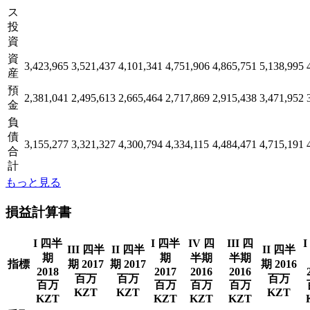
ス
投
資
資
3,423,965
3,521,437
4,101,341
4,751,906
4,865,751
5,138,995
産
預
2,381,041
2,495,613
2,665,464
2,717,869
2,915,438
3,471,952
金
負
債
3,155,277
3,321,327
4,300,794
4,334,115
4,484,471
4,715,191
合
計
もっと見る
損益計算書
I 四半
I 四半
IV 四
III 四
I
III 四半
II 四半
II 四半
期
期
半期
半期
指標
期 2017
期 2017
期 2016
2018
2017
2016
2016
百万
百万
百万
百万
百万
百万
百万
KZT
KZT
KZT
KZT
KZT
KZT
KZT