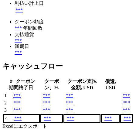
利払い計上日
***
クーポン頻度
***
年間回数
支払通貨
***
満期日
***
キャッシュフロー
#
クーポン
クーポ
クーポン支払
償還,
期間終了日
ン、%
金額, USD
USD
1
***
***
***
***
2
***
***
***
***
3
***
***
***
***
4
***
***
***
***
***
Excelにエクスポート