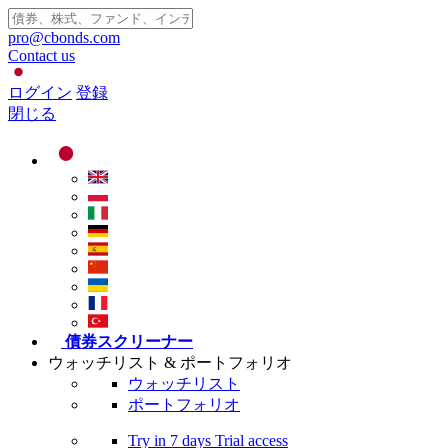
pro@cbonds.com
Contact us
ログイン
登録
閉じる
債券スクリーナー
ウォッチリスト & ポートフォリオ
ウォッチリスト
ポートフォリオ
Try in
7 days
Trial access