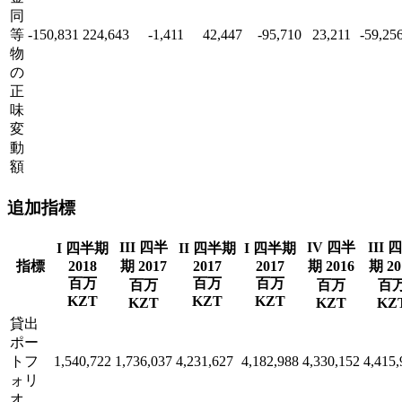
同
等
-150,831
224,643
-1,411
42,447
-95,710
23,211
-59,25
物
の
正
味
変
動
額
追加指標
III 四半
IV 四半
III 
I 四半期
II 四半期
I 四半期
指標
2018
期 2017
2017
2017
期 2016
期 20
百万
百万
百万
百万
百万
百
KZT
KZT
KZT
KZT
KZT
KZ
貸出
ポー
トフ
1,540,722
1,736,037
4,231,627
4,182,988
4,330,152
4,415,
ォリ
オ