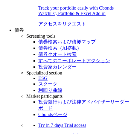
Track your portfolio easily with Cbonds
Watchlist, Portfolio & Excel Add-in
アクセスをリクエスト
債券
Screening tools
債券検索および債券マップ
債券検索（AI搭載）
債券クオート検索
すべてのコーポレートアクション
投資家カレンダー
Specialized section
ESG
スクーク
利回り曲線
Market participants
投資銀行および法律アドバイザーリーダー
ボード
Cbondsページ
Try in
7 days
Trial access