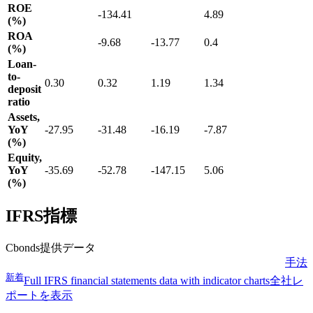
ROE
-134.41
4.89
(%)
ROA
-9.68
-13.77
0.4
(%)
Loan-
to-
0.30
0.32
1.19
1.34
deposit
ratio
Assets,
YoY
-27.95
-31.48
-16.19
-7.87
(%)
Equity,
YoY
-35.69
-52.78
-147.15
5.06
(%)
IFRS指標
Cbonds提供データ
手法
新着
Full IFRS financial statements data with indicator charts
全社レ
ポートを表示