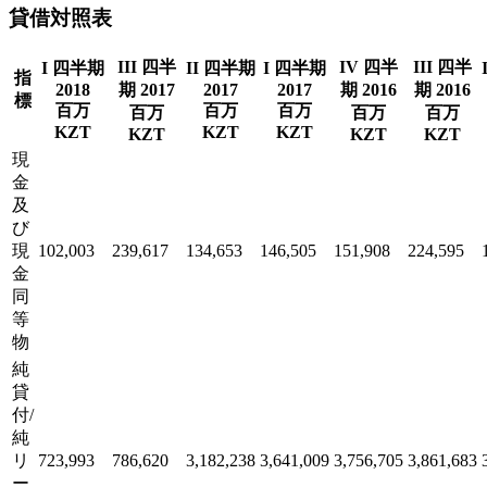
貸借対照表
III 四半
IV 四半
III 四半
I 四半期
II 四半期
I 四半期
指
2018
期 2017
2017
2017
期 2016
期 2016
標
百万
百万
百万
百万
百万
百万
KZT
KZT
KZT
KZT
KZT
KZT
現
金
及
び
現
102,003
239,617
134,653
146,505
151,908
224,595
金
同
等
物
純
貸
付/
純
リ
723,993
786,620
3,182,238
3,641,009
3,756,705
3,861,683
ー