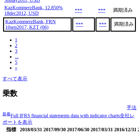
30may2011, USD
KazKommerzBank, 12.850%
満期済み
***
***
18dec2012, USD
KazKommerzBank, FRN
満期済み
***
***
10sep2017, KZT (06)
1
2
3
...
5
»
すべて表示
乗数
手法
新着
Full IFRS financial statements data with indicator charts
全社レ
ポートを表示
指標
2018/03/31
2017/09/30
2017/06/30
2017/03/31
2016/12/31