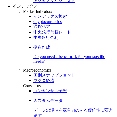
アクセスをリクエスト
インデックス
Market Indicators
インデックス検索
Cryptocurrencies
通貨ペア
中央銀行為替レート
中央銀行金利
指数作成
Do you need a benchmark for your specific
needs?
Macroeconomics
国別スナップショット
マクロ経済
Consensus
コンセンサス予想
カスタムデータ
データの混沌を競争力のある
優位性
に変え
ます