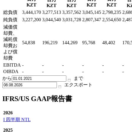
KZT
KZT
KZT
KZT
KZT
K
総負債
3,444,170
3,277,513
3,357,562
3,045,145
2,798,235
2,68
純負債
3,227,200
3,044,540
3,031,728
2,807,347
2,554,650
2,48
減価償
却費、
減耗償
54,838
196,219
144,269
95,768
48,402
170,
却費お
よび償
却費
EBITDA
-
-
-
-
-
-
OIBDA
-
-
-
-
-
-
から
まで
エクスポート
IFRS/US GAAP報告書
2026
I 四半期 NTL
2025