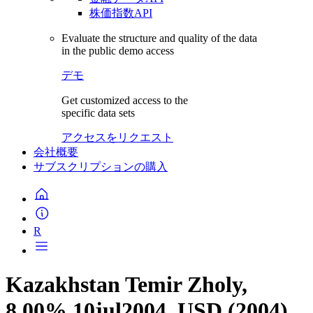
株価指数API
Evaluate the structure and quality of the data
in the public demo access
デモ
Get customized access to the
specific data sets
アクセスをリクエスト
会社概要
サブスクリプションの購入
R
Kazakhstan Temir Zholy,
8.00% 10jul2004, USD (2004)