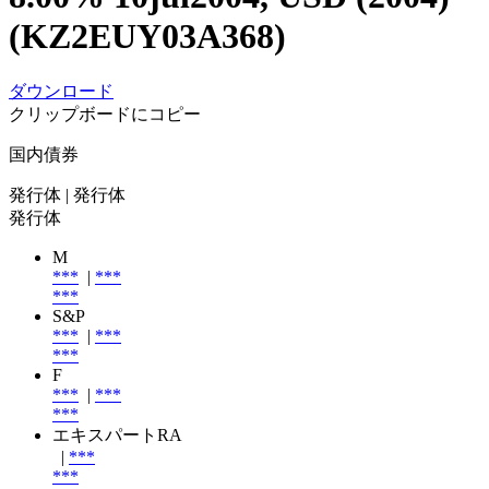
(KZ2EUY03A368)
ダウンロード
クリップボードにコピー
国内債券
発行体
| 発行体
発行体
M
***
|
***
***
S&P
***
|
***
***
F
***
|
***
***
エキスパートRA
|
***
***