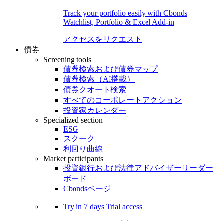
Track your portfolio easily with Cbonds
Watchlist, Portfolio & Excel Add-in
アクセスをリクエスト
債券
Screening tools
債券検索および債券マップ
債券検索（AI搭載）
債券クオート検索
すべてのコーポレートアクション
投資家カレンダー
Specialized section
ESG
スクーク
利回り曲線
Market participants
投資銀行および法律アドバイザーリーダー
ボード
Cbondsページ
Try in
7 days
Trial access