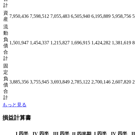
計
資
7,950,436
7,598,512
7,055,483
6,505,940
6,195,889
5,958,756
5
産
流
動
負
1,501,947
1,454,337
1,215,827
1,696,915
1,424,282
1,381,619
8
債
合
計
固
定
負
3,885,356
3,755,945
3,693,849
2,785,122
2,700,146
2,607,820
2
債
合
計
もっと見る
損益計算書
I 四半
IV 四半
III 四半
I 四半
IV 四半
I
II 四半期