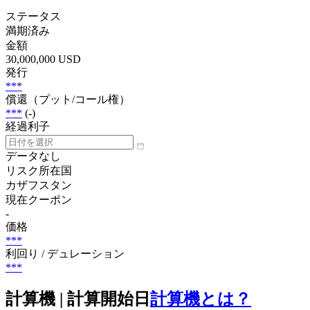
ステータス
満期済み
金額
30,000,000 USD
発行
***
償還（プット/コール権）
***
(-)
経過利子
データなし
リスク所在国
カザフスタン
現在クーポン
-
価格
***
利回り / デュレーション
***
計算機 | 計算開始日
計算機とは？