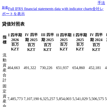
手法
新着
Full IFRS financial statements data with indicator charts
全社レ
ポートを表示
貸借対照表
IV 四半
III 四半
IV 四半
I 四半期
II 四半期
I 四半期
指
2026
期 2025
期 2025
2025
2025
期 2024
標
百万
百万
百万
百万
百万
百万
KZT
KZT
KZT
KZT
KZT
KZT
流
動
資
464,663
491,322
730,226
651,937
654,860
452,181
4
産
合
計
固
定
資
7,485,773
7,107,190
6,325,257
5,854,003
5,541,029
5,506,575
5
産
合