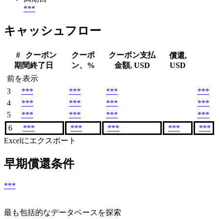
***
キャッシュフロー
#
クーポン
クーポ
クーポン支払
償還,
期間終了日
ン、%
金額, USD
USD
前を表示
3
***
***
***
***
4
***
***
***
***
5
***
***
***
***
6
***
***
***
***
***
Excelにエクスポート
早期償還条件
***
最も包括的なデータベースを探索