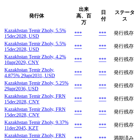
出来
日
ステータ
発行体
高、百
付
ス
万
Kazakhstan Temir Zholy, 5.5%
発行残存
***
***
15dec2028, USD
Kazakhstan Temir Zholy, 5.5%
発行残存
***
***
15dec2028, USD
Kazakhstan Temir Zholy, 4.2%
発行残存
***
***
10apr2029, CNY
Kazakhstan Temir Zholy,
発行残存
***
***
4.875% 29apr2031, USD
Kazakhstan Temir Zholy, 5.25%
発行残存
***
***
29apr2036, USD
Kazakhstan Temir Zholy, FRN
発行残存
***
***
15dec2028, CNY
Kazakhstan Temir Zholy, FRN
発行残存
***
***
15dec2028, CNY
Kazakhstan Temir Zholy, 9.37%
発行残存
***
***
11dec2045, KZT
Kazakhstan Temir Zholy, FRN
満期済み
***
***