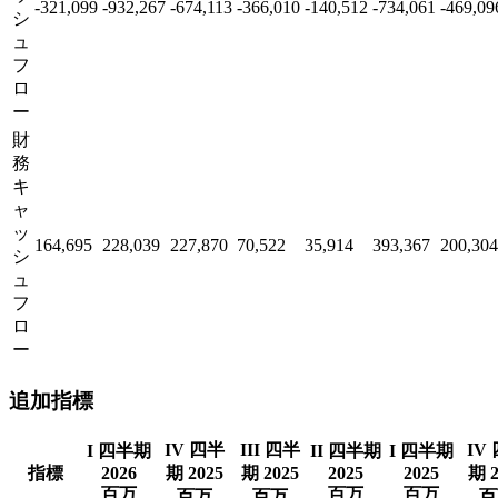
-321,099
-932,267
-674,113
-366,010
-140,512
-734,061
-469,09
シ
ュ
フ
ロ
ー
財
務
キ
ャ
ッ
164,695
228,039
227,870
70,522
35,914
393,367
200,304
シ
ュ
フ
ロ
ー
追加指標
IV 四半
III 四半
IV
I 四半期
II 四半期
I 四半期
指標
2026
期 2025
期 2025
2025
2025
期 2
百万
百万
百万
百万
百万
百