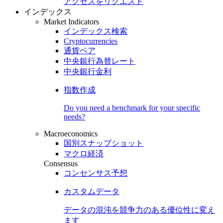
アクセスをリクエスト
インデックス
Market Indicators
インデックス検索
Cryptocurrencies
通貨ペア
中央銀行為替レート
中央銀行金利
指数作成
Do you need a benchmark for your specific
needs?
Macroeconomics
国別スナップショット
マクロ経済
Consensus
コンセンサス予想
カスタムデータ
データの混沌を競争力のある
優位性
に変え
ます