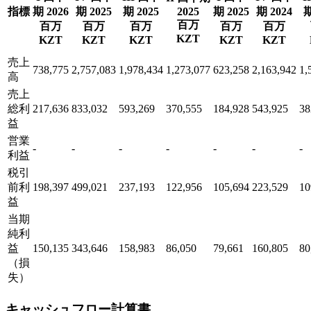
指標
期 2026
期 2025
期 2025
2025
期 2025
期 2024
期
百万
百万
百万
百万
百万
百万
KZT
KZT
KZT
KZT
KZT
KZT
売上
738,775
2,757,083
1,978,434
1,273,077
623,258
2,163,942
1,
高
売上
総利
217,636
833,032
593,269
370,555
184,928
543,925
38
益
営業
-
-
-
-
-
-
-
利益
税引
前利
198,397
499,021
237,193
122,956
105,694
223,529
10
益
当期
純利
益
150,135
343,646
158,983
86,050
79,661
160,805
80
（損
失）
キャッシュフロー計算書