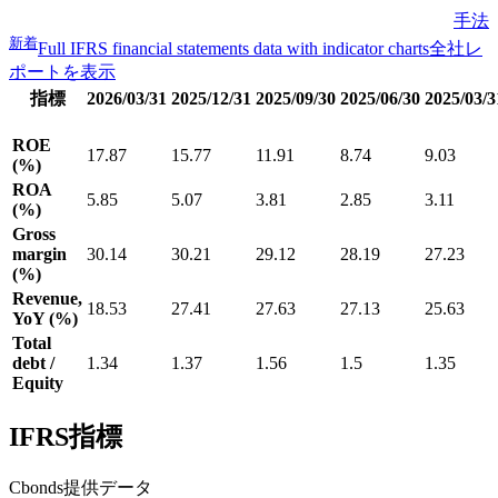
手法
新着
Full IFRS financial statements data with indicator charts
全社レ
ポートを表示
指標
2026/03/31
2025/12/31
2025/09/30
2025/06/30
2025/03/3
ROE
17.87
15.77
11.91
8.74
9.03
(%)
ROA
5.85
5.07
3.81
2.85
3.11
(%)
Gross
margin
30.14
30.21
29.12
28.19
27.23
(%)
Revenue,
18.53
27.41
27.63
27.13
25.63
YoY (%)
Total
debt /
1.34
1.37
1.56
1.5
1.35
Equity
IFRS指標
Cbonds提供データ