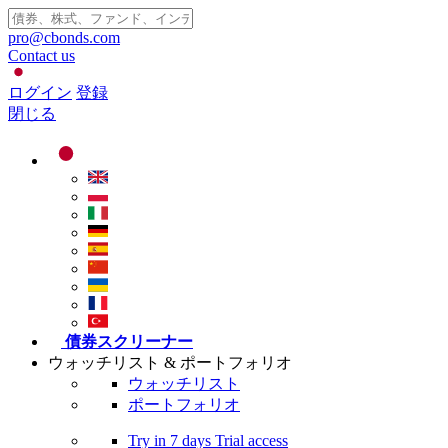
pro@cbonds.com
Contact us
ログイン
登録
閉じる
債券スクリーナー
ウォッチリスト & ポートフォリオ
ウォッチリスト
ポートフォリオ
Try in
7 days
Trial access