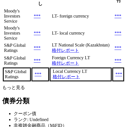
付
し
Moody's
Investors
***
LT- foreign currency
***
Service
Moody's
Investors
***
LT- local currency
***
Service
LT National Scale (Kazakhstan)
S&P Global
***
***
Ratings
格付レポート
Foreign Currency LT
S&P Global
***
***
Ratings
格付レポート
Local Currency LT
S&P Global
***
***
Ratings
格付レポート
もっと見る
債券分類
クーポン債
ランク: Undefined
非複雑金融商品（MiFID）