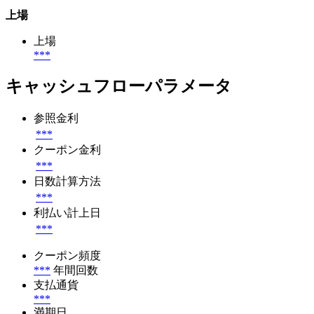
上場
上場
***
キャッシュフローパラメータ
参照金利
***
クーポン金利
***
日数計算方法
***
利払い計上日
***
クーポン頻度
***
年間回数
支払通貨
***
満期日