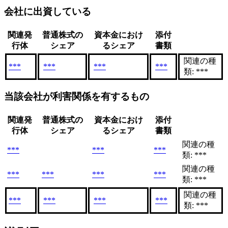
会社に出資している
関連発
普通株式の
資本金におけ
添付
行体
シェア
るシェア
書類
関連の種
***
***
***
***
類: ***
当該会社が利害関係を有するもの
関連発
普通株式の
資本金におけ
添付
行体
シェア
るシェア
書類
関連の種
***
***
***
類: ***
関連の種
***
***
***
***
類: ***
関連の種
***
***
***
***
類: ***