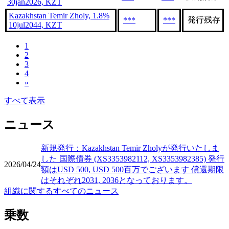
30jan2026, KZT
Kazakhstan Temir Zholy, 1.8%
発行残存
***
***
10jul2044, KZT
1
2
3
4
»
すべて表示
ニュース
新規発行：Kazakhstan Temir Zholyが発行いたしま
した 国際債券 (XS3353982112, XS3353982385) 発行
2026/04/24
額はUSD 500, USD 500百万でございます 償還期限
はそれぞれ2031, 2036となっております。
組織に関するすべてのニュース
乗数