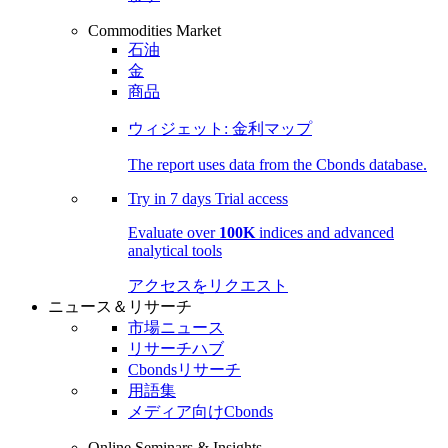
Commodities Market
石油
金
商品
ウィジェット: 金利マップ
The report uses data from the Cbonds database.
Try in
7 days
Trial access
Evaluate over
100K
indices and advanced
analytical tools
アクセスをリクエスト
ニュース＆リサーチ
市場ニュース
リサーチハブ
Cbondsリサーチ
用語集
メディア向けCbonds
Online Seminars & Insights