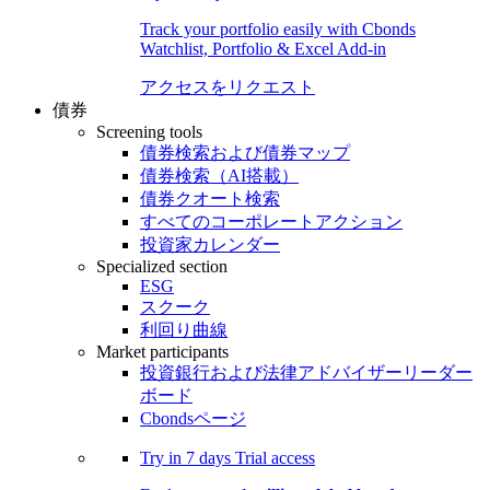
Track your portfolio easily with Cbonds
Watchlist, Portfolio & Excel Add-in
アクセスをリクエスト
債券
Screening tools
債券検索および債券マップ
債券検索（AI搭載）
債券クオート検索
すべてのコーポレートアクション
投資家カレンダー
Specialized section
ESG
スクーク
利回り曲線
Market participants
投資銀行および法律アドバイザーリーダー
ボード
Cbondsページ
Try in
7 days
Trial access