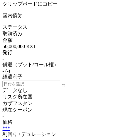
クリップボードにコピー
国内債券
ステータス
取消済み
金額
50,000,000 KZT
発行
-
償還（プット/コール権）
- (-)
経過利子
データなし
リスク所在国
カザフスタン
現在クーポン
-
価格
***
利回り / デュレーション