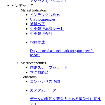
アクセスをリクエスト
インデックス
Market Indicators
インデックス検索
Cryptocurrencies
通貨ペア
中央銀行為替レート
中央銀行金利
指数作成
Do you need a benchmark for your specific
needs?
Macroeconomics
国別スナップショット
マクロ経済
Consensus
コンセンサス予想
カスタムデータ
データの混沌を競争力のある
優位性
に変え
ます