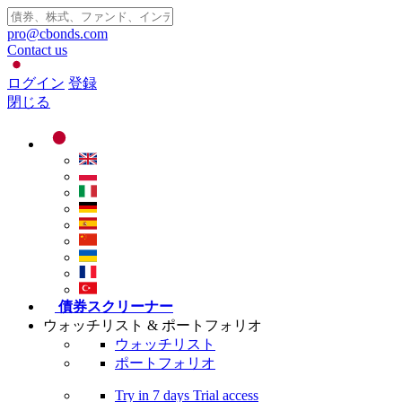
pro@cbonds.com
Contact us
ログイン
登録
閉じる
債券スクリーナー
ウォッチリスト & ポートフォリオ
ウォッチリスト
ポートフォリオ
Try in
7 days
Trial access