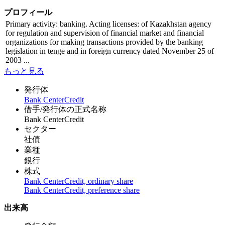
プロフィール
Primary activity: banking. Acting licenses: of Kazakhstan agency
for regulation and supervision of financial market and financial
organizations for making transactions provided by the banking
legislation in tenge and in foreign currency dated November 25 of
2003 ...
もっと見る
発行体
Bank CenterCredit
借手/発行体の正式名称
Bank CenterCredit
セクター
社債
業種
銀行
株式
Bank CenterCredit, ordinary share
Bank CenterCredit, preference share
出来高