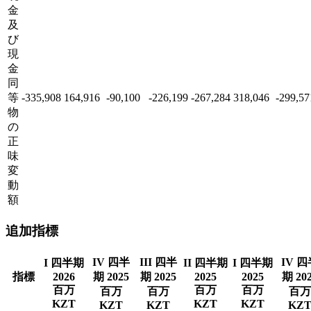
金
及
び
現
金
同
等
-335,908
164,916
-90,100
-226,199
-267,284
318,046
-299,57
物
の
正
味
変
動
額
追加指標
IV 四半
III 四半
IV 
I 四半期
II 四半期
I 四半期
指標
2026
期 2025
期 2025
2025
2025
期 20
百万
百万
百万
百万
百万
百万
KZT
KZT
KZT
KZT
KZT
KZ