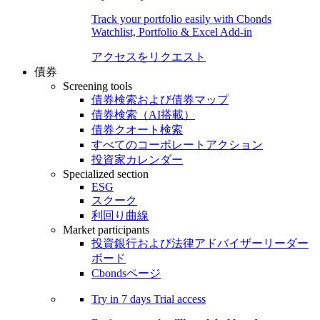
Track your portfolio easily with Cbonds
Watchlist, Portfolio & Excel Add-in
アクセスをリクエスト
債券
Screening tools
債券検索および債券マップ
債券検索（AI搭載）
債券クオート検索
すべてのコーポレートアクション
投資家カレンダー
Specialized section
ESG
スクーク
利回り曲線
Market participants
投資銀行および法律アドバイザーリーダー
ボード
Cbondsページ
Try in
7 days
Trial access