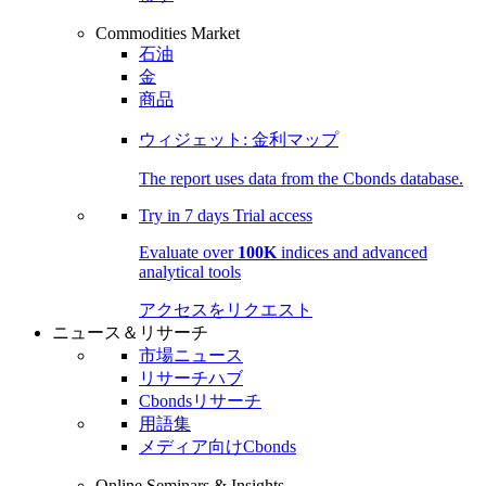
Commodities Market
石油
金
商品
ウィジェット: 金利マップ
The report uses data from the Cbonds database.
Try in
7 days
Trial access
Evaluate over
100K
indices and advanced
analytical tools
アクセスをリクエスト
ニュース＆リサーチ
市場ニュース
リサーチハブ
Cbondsリサーチ
用語集
メディア向けCbonds
Online Seminars & Insights