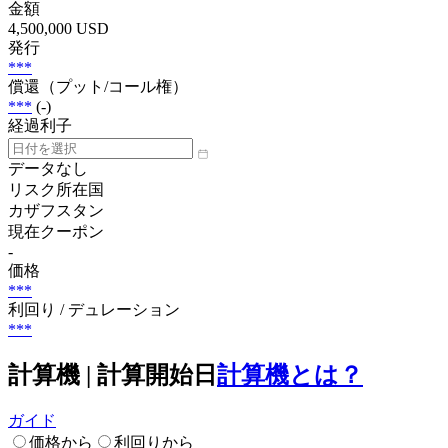
金額
4,500,000 USD
発行
***
償還（プット/コール権）
***
(-)
経過利子
データなし
リスク所在国
カザフスタン
現在クーポン
-
価格
***
利回り / デュレーション
***
計算機 | 計算開始日
計算機とは？
ガイド
価格から
利回りから