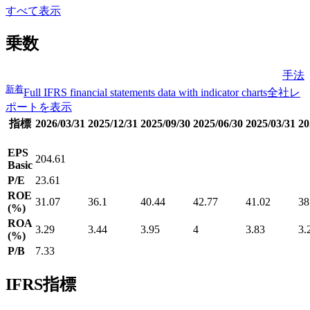
すべて表示
乗数
手法
新着
Full IFRS financial statements data with indicator charts
全社レ
ポートを表示
指標
2026/03/31
2025/12/31
2025/09/30
2025/06/30
2025/03/31
20
EPS
204.61
Basic
P/E
23.61
ROE
31.07
36.1
40.44
42.77
41.02
38
(%)
ROA
3.29
3.44
3.95
4
3.83
3.
(%)
P/B
7.33
IFRS指標