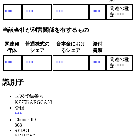
関連の種
***
***
***
***
類: ***
当該会社が利害関係を有するもの
関連発
普通株式の
資本金におけ
添付
行体
シェア
るシェア
書類
関連の種
***
***
***
***
類: ***
識別子
国家登録番号
KZ75KARGCA53
登録
***
Cbonds ID
808
SEDOL
BDH7167