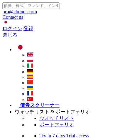
pro@cbonds.com
Contact us
ログイン
登録
閉じる
債券スクリーナー
ウォッチリスト & ポートフォリオ
ウォッチリスト
ポートフォリオ
Try in
7 days
Trial access