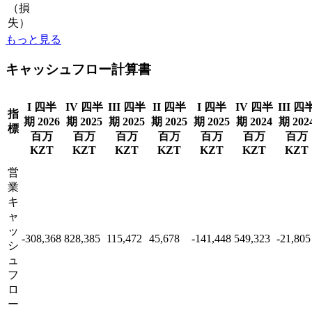
（損
失）
もっと見る
キャッシュフロー計算書
I 四半
IV 四半
III 四半
II 四半
I 四半
IV 四半
III 四
指
期 2026
期 2025
期 2025
期 2025
期 2025
期 2024
期 202
標
百万
百万
百万
百万
百万
百万
百万
KZT
KZT
KZT
KZT
KZT
KZT
KZT
営
業
キ
ャ
ッ
-308,368
828,385
115,472
45,678
-141,448
549,323
-21,805
シ
ュ
フ
ロ
ー