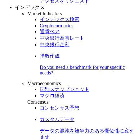
アクセスをリクエスト
インデックス
Market Indicators
インデックス検索
Cryptocurrencies
通貨ペア
中央銀行為替レート
中央銀行金利
指数作成
Do you need a benchmark for your specific
needs?
Macroeconomics
国別スナップショット
マクロ経済
Consensus
コンセンサス予想
カスタムデータ
データの混沌を競争力のある
優位性
に変え
ます