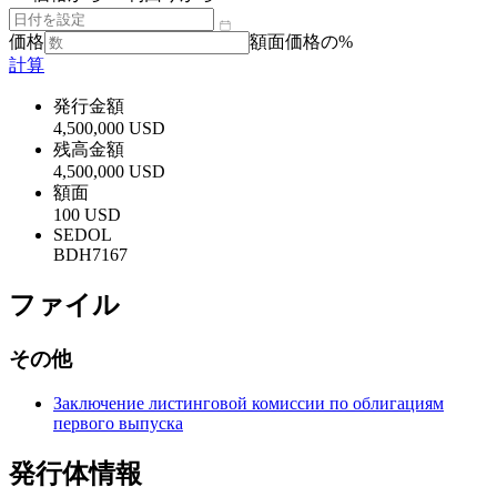
価格
額面価格の%
計算
発行金額
4,500,000 USD
残高金額
4,500,000 USD
額面
100 USD
SEDOL
BDH7167
ファイル
その他
Заключение листинговой комиссии по облигациям
первого выпуска
発行体情報