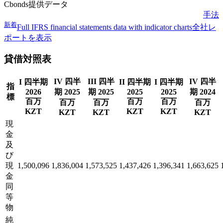
Cbonds提供データ
手法
新着
Full IFRS financial statements data with indicator charts
全社レ
ポートを表示
貸借対照表
IV 四半
III 四半
IV 四半
I 四半期
II 四半期
I 四半期
指
2026
期 2025
期 2025
2025
2025
期 2024
標
百万
百万
百万
百万
百万
百万
KZT
KZT
KZT
KZT
KZT
KZT
現
金
及
び
現
1,500,096
1,836,004
1,573,525
1,437,426
1,396,341
1,663,625
金
同
等
物
純