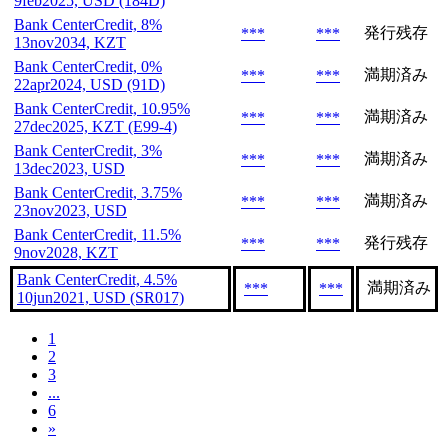
9feb2025, USD (184D)
Bank CenterCredit, 8%
発行残存
***
***
13nov2034, KZT
Bank CenterCredit, 0%
満期済み
***
***
22apr2024, USD (91D)
Bank CenterCredit, 10.95%
満期済み
***
***
27dec2025, KZT (E99-4)
Bank CenterCredit, 3%
満期済み
***
***
13dec2023, USD
Bank CenterCredit, 3.75%
満期済み
***
***
23nov2023, USD
Bank CenterCredit, 11.5%
発行残存
***
***
9nov2028, KZT
Bank CenterCredit, 4.5%
満期済み
***
***
10jun2021, USD (SR017)
1
2
3
...
6
»