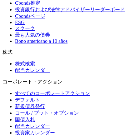
Cbonds推定
投資銀行および法律アドバイザーリーダーボード
Cbondsページ
ESG
スクーク
最も人気の債券
Bono americano a 10 años
株式
株式検索
配当カレンダー
コーポレート・アクション
すべてのコーポレートアクション
デフォルト
新規債券発行
コール / プット・オプション
国債入札
配当カレンダー
投資家カレンダー