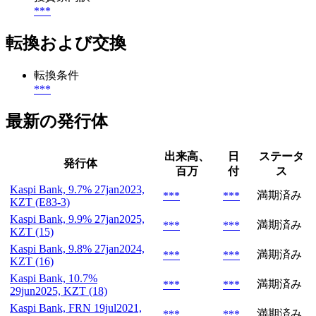
***
転換および交換
転換条件
***
最新の発行体
出来高、
日
ステータ
発行体
百万
付
ス
Kaspi Bank, 9.7% 27jan2023,
満期済み
***
***
KZT (E83-3)
Kaspi Bank, 9.9% 27jan2025,
満期済み
***
***
KZT (15)
Kaspi Bank, 9.8% 27jan2024,
満期済み
***
***
KZT (16)
Kaspi Bank, 10.7%
満期済み
***
***
29jun2025, KZT (18)
Kaspi Bank, FRN 19jul2021,
満期済み
***
***