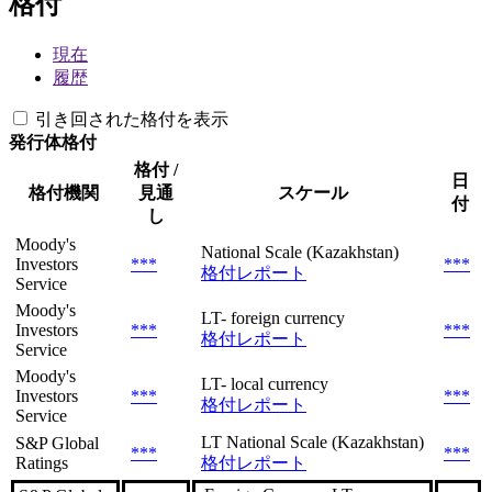
格付
現在
履歴
引き回された格付を表示
発行体格付
格付 /
日
格付機関
見通
スケール
付
し
Moody's
National Scale (Kazakhstan)
Investors
***
***
格付レポート
Service
Moody's
LT- foreign currency
Investors
***
***
格付レポート
Service
Moody's
LT- local currency
Investors
***
***
格付レポート
Service
LT National Scale (Kazakhstan)
S&P Global
***
***
Ratings
格付レポート