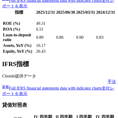
Full IFRS financial statements data with indicator charts
全社レ
ポートを表示
指標
2025/12/31
2025/06/30
2025/03/31
2024/12/31
ROE (%)
49.31
ROA (%)
6.51
Loan-to-deposit
0.89
0.86
0.90
0.83
ratio
Assets, YoY (%)
16.17
Equity, YoY (%)
26.43
IFRS指標
Cbonds提供データ
手法
新着
Full IFRS financial statements data with indicator charts
全社レ
ポートを表示
貸借対照表
IV 四半期
II 四半期
I 四半期
IV 四半期