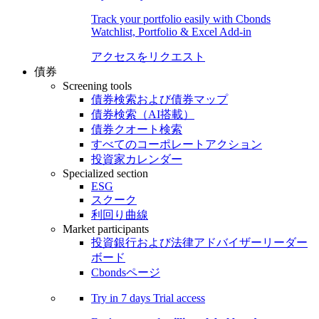
Track your portfolio easily with Cbonds
Watchlist, Portfolio & Excel Add-in
アクセスをリクエスト
債券
Screening tools
債券検索および債券マップ
債券検索（AI搭載）
債券クオート検索
すべてのコーポレートアクション
投資家カレンダー
Specialized section
ESG
スクーク
利回り曲線
Market participants
投資銀行および法律アドバイザーリーダー
ボード
Cbondsページ
Try in
7 days
Trial access