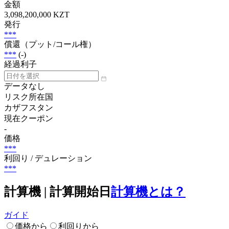
金額
3,098,200,000 KZT
発行
***
償還（プット/コール権）
***
(-)
経過利子
データなし
リスク所在国
カザフスタン
現在クーポン
-
価格
***
利回り / デュレーション
***
計算機 | 計算開始日
計算機とは？
ガイド
価格から
利回りから