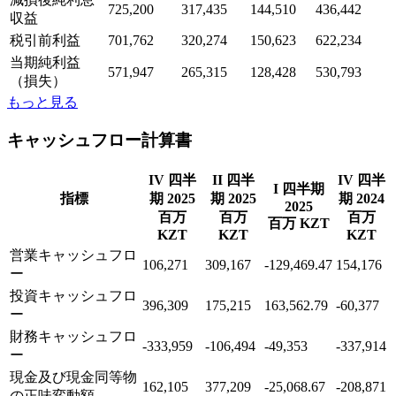
725,200
317,435
144,510
436,442
収益
税引前利益
701,762
320,274
150,623
622,234
当期純利益
571,947
265,315
128,428
530,793
（損失）
もっと見る
キャッシュフロー計算書
IV 四半
II 四半
IV 四半
I 四半期
指標
期 2025
期 2025
期 2024
2025
百万
百万
百万
百万 KZT
KZT
KZT
KZT
営業キャッシュフロ
106,271
309,167
-129,469.47
154,176
ー
投資キャッシュフロ
396,309
175,215
163,562.79
-60,377
ー
財務キャッシュフロ
-333,959
-106,494
-49,353
-337,914
ー
現金及び現金同等物
162,105
377,209
-25,068.67
-208,871
の正味変動額