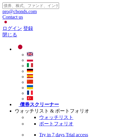
pro@cbonds.com
Contact us
ログイン
登録
閉じる
債券スクリーナー
ウォッチリスト & ポートフォリオ
ウォッチリスト
ポートフォリオ
Try in
7 days
Trial access