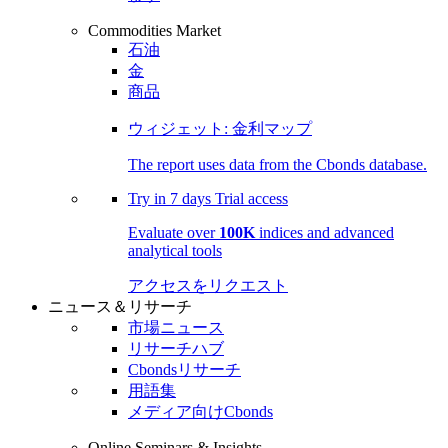
Commodities Market
石油
金
商品
ウィジェット: 金利マップ
The report uses data from the Cbonds database.
Try in
7 days
Trial access
Evaluate over
100K
indices and advanced
analytical tools
アクセスをリクエスト
ニュース＆リサーチ
市場ニュース
リサーチハブ
Cbondsリサーチ
用語集
メディア向けCbonds
Online Seminars & Insights