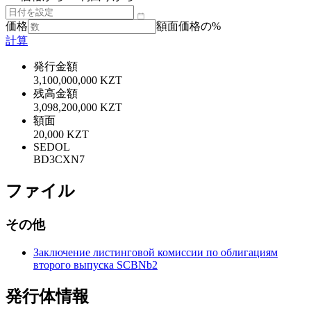
価格
額面価格の%
計算
発行金額
3,100,000,000 KZT
残高金額
3,098,200,000 KZT
額面
20,000 KZT
SEDOL
BD3CXN7
ファイル
その他
Заключение листинговой комиссии по облигациям
второго выпуска SCBNb2
発行体情報