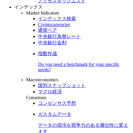
アクセスをリクエスト
インデックス
Market Indicators
インデックス検索
Cryptocurrencies
通貨ペア
中央銀行為替レート
中央銀行金利
指数作成
Do you need a benchmark for your specific
needs?
Macroeconomics
国別スナップショット
マクロ経済
Consensus
コンセンサス予想
カスタムデータ
データの混沌を競争力のある
優位性
に変え
ます