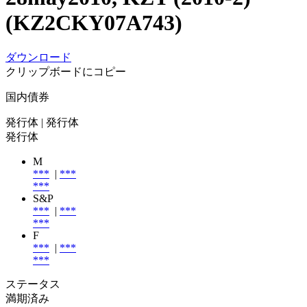
(KZ2CKY07A743)
ダウンロード
クリップボードにコピー
国内債券
発行体
| 発行体
発行体
M
***
|
***
***
S&P
***
|
***
***
F
***
|
***
***
ステータス
満期済み