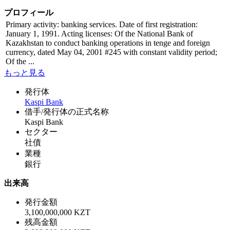
プロフィール
Primary activity: banking services. Date of first registration:
January 1, 1991. Acting licenses: Of the National Bank of
Kazakhstan to conduct banking operations in tenge and foreign
currency, dated May 04, 2001 #245 with constant validity period;
Of the ...
もっと見る
発行体
Kaspi Bank
借手/発行体の正式名称
Kaspi Bank
セクター
社債
業種
銀行
出来高
発行金額
3,100,000,000 KZT
残高金額