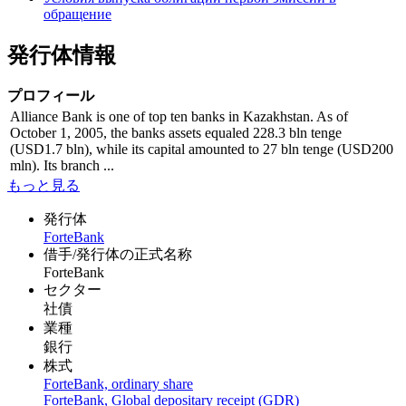
обращение
発行体情報
プロフィール
Alliance Bank is one of top ten banks in Kazakhstan. As of
October 1, 2005, the banks assets equaled 228.3 bln tenge
(USD1.7 bln), while its capital amounted to 27 bln tenge (USD200
mln). Its branch ...
もっと見る
発行体
ForteBank
借手/発行体の正式名称
ForteBank
セクター
社債
業種
銀行
株式
ForteBank, ordinary share
ForteBank, Global depositary receipt (GDR)