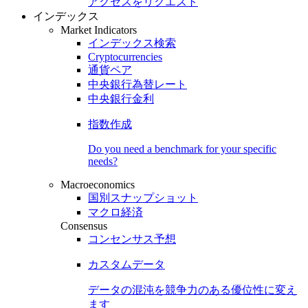
アクセスをリクエスト
インデックス
Market Indicators
インデックス検索
Cryptocurrencies
通貨ペア
中央銀行為替レート
中央銀行金利
指数作成
Do you need a benchmark for your specific
needs?
Macroeconomics
国別スナップショット
マクロ経済
Consensus
コンセンサス予想
カスタムデータ
データの混沌を競争力のある
優位性
に変え
ます