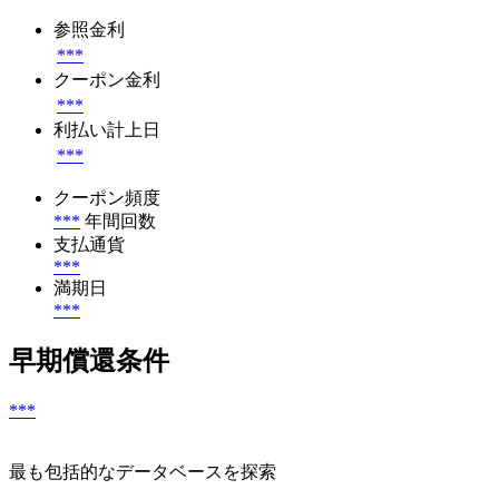
参照金利
***
クーポン金利
***
利払い計上日
***
クーポン頻度
***
年間回数
支払通貨
***
満期日
***
早期償還条件
***
最も包括的なデータベースを探索