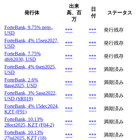
出来
日
発行体
高、百
ステータス
付
万
ForteBank, 9.75% perp.,
発行残存
***
***
USD
ForteBank, 4% 15sep2027,
発行残存
***
***
USD
ForteBank, 7.75%
発行残存
***
***
4feb2030, USD
ForteBank, 4% 6sep2025,
満期済み
***
***
USD
ForteBank, 2.6%
満期済み
***
***
8aug2025, USD
ForteBank, 3% 5aug2022,
満期済み
***
***
USD (SR019)
ForteBank, 4% 15dec2024,
満期済み
***
***
KZT (F91)
ForteBank, 10.13%
満期済み
***
***
28oct2025, KZT (F04-2)
ForteBank, 10.13%
満期済み
***
***
27jul2025, KZT (18)