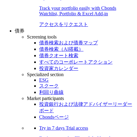
Track your portfolio easily with Cbonds
Watchlist, Portfolio & Excel Add-in
アクセスをリクエスト
債券
Screening tools
債券検索および債券マップ
債券検索（AI搭載）
債券クオート検索
すべてのコーポレートアクション
投資家カレンダー
Specialized section
ESG
スクーク
利回り曲線
Market participants
投資銀行および法律アドバイザーリーダー
ボード
Cbondsページ
Try in
7 days
Trial access