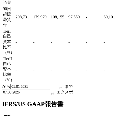
当金
90日
超延
208,731
179,979
108,155
97,559
-
69,101
滞貸
付
TierI
自己
資本
-
-
-
-
-
-
比率
（%）
TierII
自己
資本
-
-
-
-
-
-
比率
（%）
から
まで
エクスポート
IFRS/US GAAP報告書