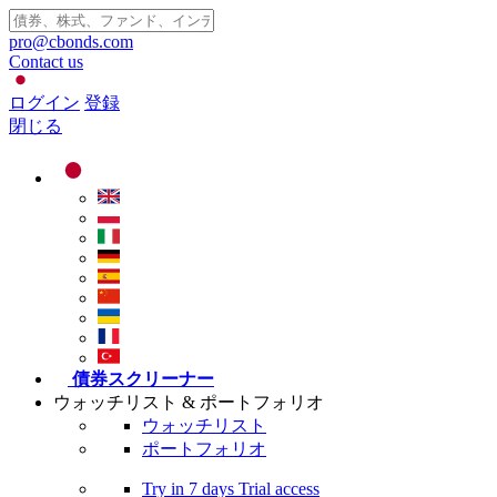
pro@cbonds.com
Contact us
ログイン
登録
閉じる
債券スクリーナー
ウォッチリスト & ポートフォリオ
ウォッチリスト
ポートフォリオ
Try in
7 days
Trial access