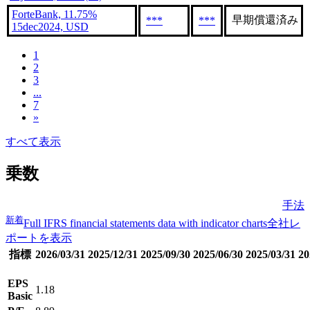
ForteBank, 11.75%
早期償還済み
***
***
15dec2024, USD
1
2
3
...
7
»
すべて表示
乗数
手法
新着
Full IFRS financial statements data with indicator charts
全社レ
ポートを表示
指標
2026/03/31
2025/12/31
2025/09/30
2025/06/30
2025/03/31
20
EPS
1.18
Basic