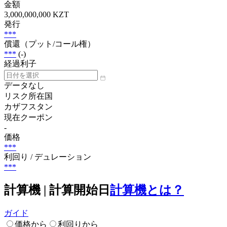
金額
3,000,000,000 KZT
発行
***
償還（プット/コール権）
***
(-)
経過利子
データなし
リスク所在国
カザフスタン
現在クーポン
-
価格
***
利回り / デュレーション
***
計算機 | 計算開始日
計算機とは？
ガイド
価格から
利回りから