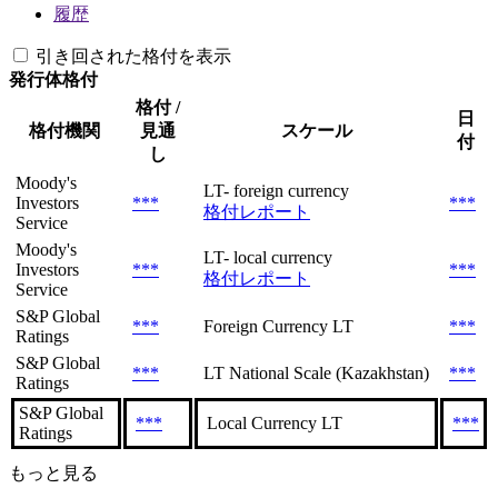
履歴
引き回された格付を表示
発行体格付
格付 /
日
格付機関
見通
スケール
付
し
Moody's
LT- foreign currency
Investors
***
***
格付レポート
Service
Moody's
LT- local currency
Investors
***
***
格付レポート
Service
S&P Global
***
Foreign Currency LT
***
Ratings
S&P Global
***
LT National Scale (Kazakhstan)
***
Ratings
S&P Global
***
Local Currency LT
***
Ratings
もっと見る