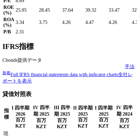
P/E
8.89
ROE
25.95
28.45
37.64
39.32
33.47
32
(%)
ROA
3.34
3.75
4.26
4.47
4.26
4.
(%)
P/B
2.31
IFRS指標
Cbonds提供データ
手法
新着
Full IFRS financial statements data with indicator charts
全社レ
ポートを表示
貸借対照表
IV 四半
III 四半
IV 四半
I 四半期
II 四半期
I 四半期
指
2026
期 2025
期 2025
2025
2025
期 2024
標
百万
百万
百万
百万
百万
百万
KZT
KZT
KZT
KZT
KZT
KZT
現