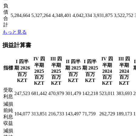
負
債
5,284,664
5,327,264
4,348,401
4,042,334
3,931,875
3,522,752
合
計
もっと見る
損益計算書
IV 四
III 四
IV 四
III 四
I 四半
II 四半
I 四半
半期
半期
半期
半期
指標
期 2026
期 2025
期 2025
期
2025
2025
2024
2024
百万
百万
百万
百万
百万
百万
百万
KZT
KZT
KZT
KZT
KZT
KZT
KZT
受取
247,523
681,442
470,979
301,479
142,218
523,011
383,693
2
利息
減損
前純
104,077
313,851
216,733
143,497
71,759
262,729
189,173
1
利息
収益
減損