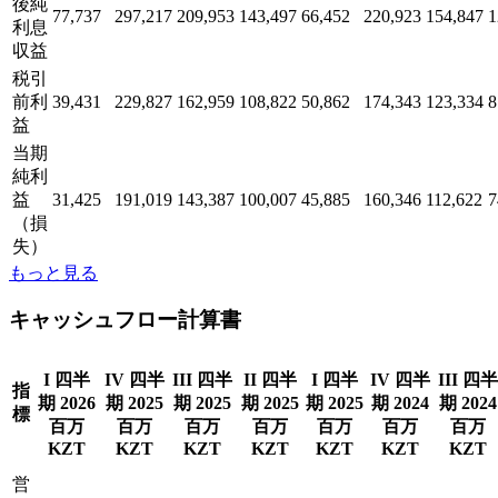
後純
77,737
297,217
209,953
143,497
66,452
220,923
154,847
1
利息
収益
税引
前利
39,431
229,827
162,959
108,822
50,862
174,343
123,334
8
益
当期
純利
益
31,425
191,019
143,387
100,007
45,885
160,346
112,622
7
（損
失）
もっと見る
キャッシュフロー計算書
I 四半
IV 四半
III 四半
II 四半
I 四半
IV 四半
III 四半
指
期 2026
期 2025
期 2025
期 2025
期 2025
期 2024
期 2024
標
百万
百万
百万
百万
百万
百万
百万
KZT
KZT
KZT
KZT
KZT
KZT
KZT
営