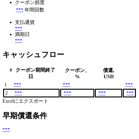
クーポン頻度
***
年間回数
支払通貨
***
満期日
***
キャッシュフロー
#
クーポン期間終了
クーポン、
償還,
日
%
USD
1
***
***
***
2
***
***
***
***
Excelにエクスポート
早期償還条件
***