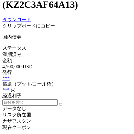
(KZ2C3AF64A13)
ダウンロード
クリップボードにコピー
国内債券
ステータス
満期済み
金額
4,500,000 USD
発行
***
償還（プット/コール権）
***
(-)
経過利子
データなし
リスク所在国
カザフスタン
現在クーポン
-