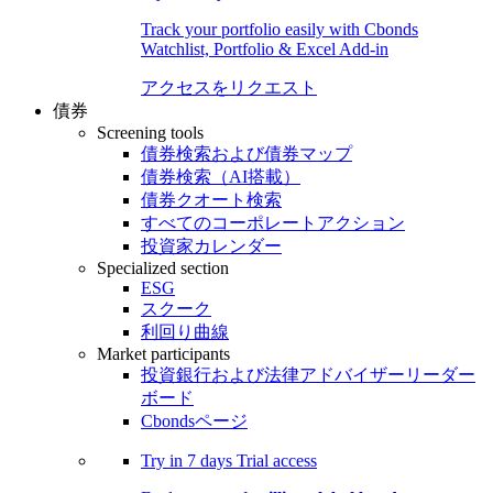
Track your portfolio easily with Cbonds
Watchlist, Portfolio & Excel Add-in
アクセスをリクエスト
債券
Screening tools
債券検索および債券マップ
債券検索（AI搭載）
債券クオート検索
すべてのコーポレートアクション
投資家カレンダー
Specialized section
ESG
スクーク
利回り曲線
Market participants
投資銀行および法律アドバイザーリーダー
ボード
Cbondsページ
Try in
7 days
Trial access