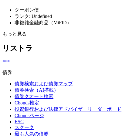
クーポン債
ランク: Undefined
非複雑金融商品（MiFID）
もっと見る
リストラ
***
債券
債券検索および債券マップ
債券検索（AI搭載）
債券クオート検索
Cbonds推定
投資銀行および法律アドバイザーリーダーボード
Cbondsページ
ESG
スクーク
最も人気の債券