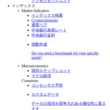
アクセスをリクエスト
インデックス
Market Indicators
インデックス検索
Cryptocurrencies
通貨ペア
中央銀行為替レート
中央銀行金利
指数作成
Do you need a benchmark for your specific
needs?
Macroeconomics
国別スナップショット
マクロ経済
Consensus
コンセンサス予想
カスタムデータ
データの混沌を競争力のある
優位性
に変え
ます