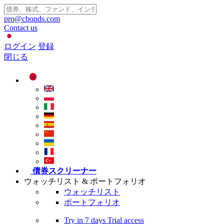
pro@cbonds.com
Contact us
ログイン
登録
閉じる
債券スクリーナー
ウォッチリスト & ポートフォリオ
ウォッチリスト
ポートフォリオ
Try in
7 days
Trial access