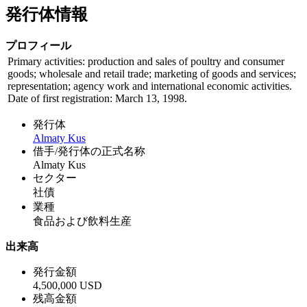
発行体情報
プロフィール
Primary activities: production and sales of poultry and consumer
goods; wholesale and retail trade; marketing of goods and services;
representation; agency work and international economic activities.
Date of first registration: March 13, 1998.
発行体
Almaty Kus
借手/発行体の正式名称
Almaty Kus
セクター
社債
業種
食品および飲料生産
出来高
発行金額
4,500,000 USD
残高金額