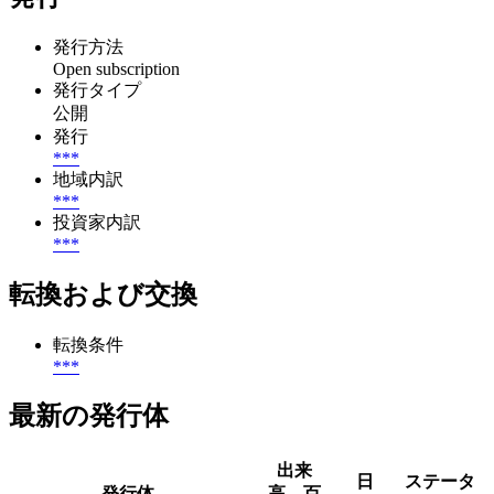
発行方法
Open subscription
発行タイプ
公開
発行
***
地域内訳
***
投資家内訳
***
転換および交換
転換条件
***
最新の発行体
出来
日
ステータ
発行体
高、百