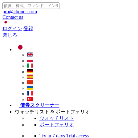
pro@cbonds.com
Contact us
ログイン
登録
閉じる
債券スクリーナー
ウォッチリスト & ポートフォリオ
ウォッチリスト
ポートフォリオ
Try in
7 days
Trial access