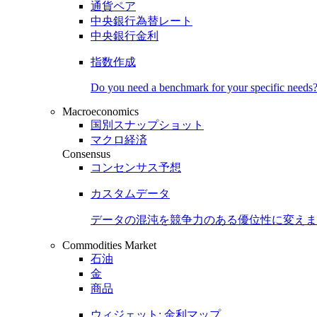
通貨ペア
中央銀行為替レート
中央銀行金利
指数作成
Do you need a benchmark for your specific needs
Macroeconomics
国別スナップショット
マクロ経済
Consensus
コンセンサス予想
カスタムデータ
データの混沌を競争力のある
優位性
に変えま
Commodities Market
石油
金
商品
ウィジェット: 金利マップ