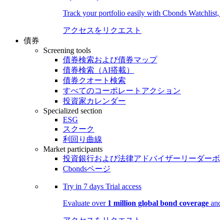
Track your portfolio easily with Cbonds Watchlist
アクセスをリクエスト
債券
Screening tools
債券検索および債券マップ
債券検索（AI搭載）
債券クオート検索
すべてのコーポレートアクション
投資家カレンダー
Specialized section
ESG
スクーク
利回り曲線
Market participants
投資銀行および法律アドバイザーリーダーボ
Cbondsページ
Try in
7 days
Trial access
Evaluate over
1 million global bond coverage
and