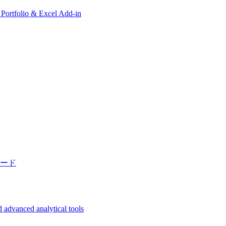
, Portfolio & Excel Add-in
ード
 advanced analytical tools