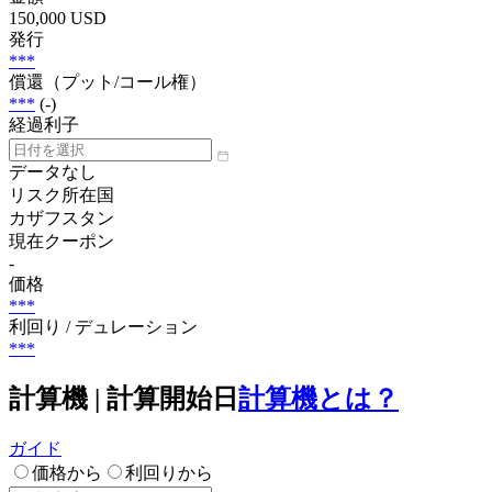
150,000 USD
発行
***
償還（プット/コール権）
***
(-)
経過利子
データなし
リスク所在国
カザフスタン
現在クーポン
-
価格
***
利回り / デュレーション
***
計算機 | 計算開始日
計算機とは？
ガイド
価格から
利回りから