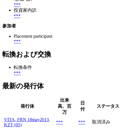
***
投資家内訳
***
参加者
Placement participant
***
転換および交換
転換条件
***
最新の発行体
出来
日
発行体
高、百
ステータス
付
万
VITA, FRN 18may2013,
取消済み
***
***
KZT (05)