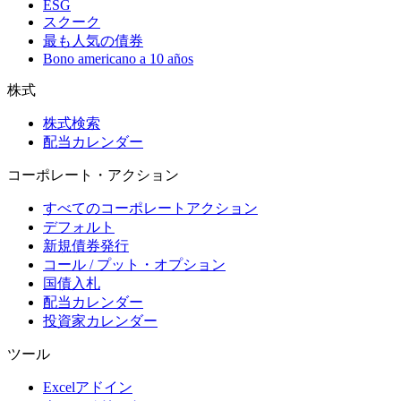
ESG
スクーク
最も人気の債券
Bono americano a 10 años
株式
株式検索
配当カレンダー
コーポレート・アクション
すべてのコーポレートアクション
デフォルト
新規債券発行
コール / プット・オプション
国債入札
配当カレンダー
投資家カレンダー
ツール
Excelアドイン