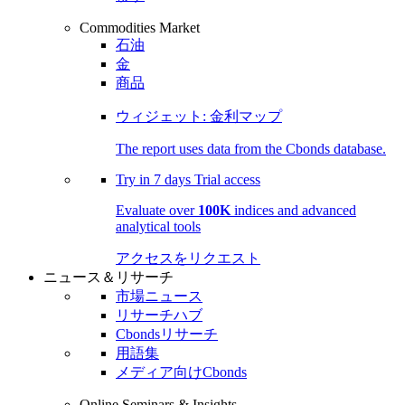
Commodities Market
石油
金
商品
ウィジェット: 金利マップ
The report uses data from the Cbonds database.
Try in
7 days
Trial access
Evaluate over
100K
indices and advanced
analytical tools
アクセスをリクエスト
ニュース＆リサーチ
市場ニュース
リサーチハブ
Cbondsリサーチ
用語集
メディア向けCbonds
Online Seminars & Insights