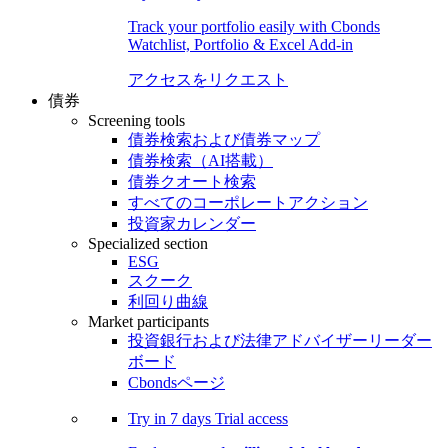
Track your portfolio easily with Cbonds
Watchlist, Portfolio & Excel Add-in
アクセスをリクエスト
債券
Screening tools
債券検索および債券マップ
債券検索（AI搭載）
債券クオート検索
すべてのコーポレートアクション
投資家カレンダー
Specialized section
ESG
スクーク
利回り曲線
Market participants
投資銀行および法律アドバイザーリーダー
ボード
Cbondsページ
Try in
7 days
Trial access