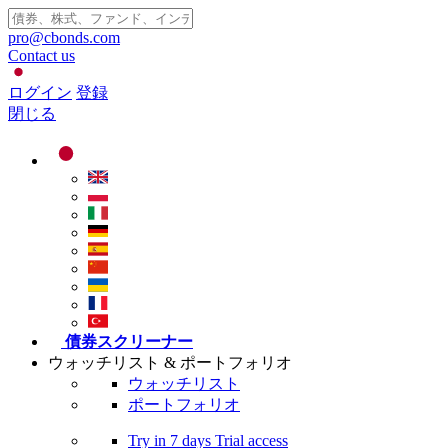
pro@cbonds.com
Contact us
ログイン
登録
閉じる
債券スクリーナー
ウォッチリスト & ポートフォリオ
ウォッチリスト
ポートフォリオ
Try in
7 days
Trial access