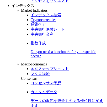
アクセスをリクエスト
インデックス
Market Indicators
インデックス検索
Cryptocurrencies
通貨ペア
中央銀行為替レート
中央銀行金利
指数作成
Do you need a benchmark for your specific
needs?
Macroeconomics
国別スナップショット
マクロ経済
Consensus
コンセンサス予想
カスタムデータ
データの混沌を競争力のある
優位性
に変え
ます