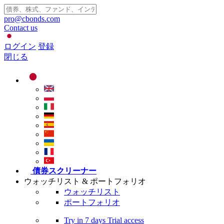
pro@cbonds.com
Contact us
ログイン
登録
閉じる
債券スクリーナー
ウォッチリスト & ポートフォリオ
ウォッチリスト
ポートフォリオ
Try in
7 days
Trial access