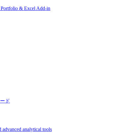
, Portfolio & Excel Add-in
ード
 advanced analytical tools