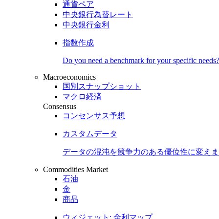
通貨ペア
中央銀行為替レート
中央銀行金利
指数作成
Do you need a benchmark for your specific needs
Macroeconomics
国別スナップショット
マクロ経済
Consensus
コンセンサス予想
カスタムデータ
データの混沌を競争力のある
優位性
に変えま
Commodities Market
石油
金
商品
ウィジェット: 金利マップ