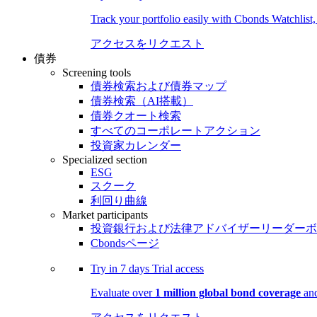
Track your portfolio easily with Cbonds Watchlist
アクセスをリクエスト
債券
Screening tools
債券検索および債券マップ
債券検索（AI搭載）
債券クオート検索
すべてのコーポレートアクション
投資家カレンダー
Specialized section
ESG
スクーク
利回り曲線
Market participants
投資銀行および法律アドバイザーリーダーボ
Cbondsページ
Try in
7 days
Trial access
Evaluate over
1 million global bond coverage
and