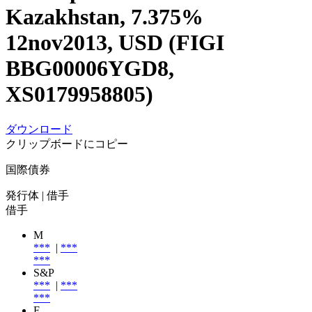
Kazakhstan, 7.375%
12nov2013, USD (FIGI
BBG00006YGD8,
XS0179958805)
ダウンロード
クリップボードにコピー
国際債券
発行体
| 借手
借手
M
***
|
***
***
S&P
***
|
***
***
F