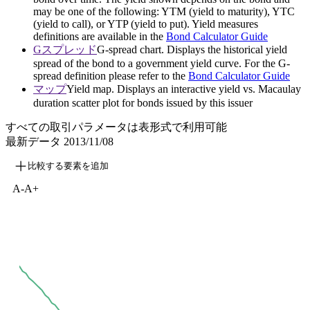
may be one of the following: YTM (yield to maturity), YTC
(yield to call), or YTP (yield to put). Yield measures
definitions are available in the
Bond Calculator Guide
Gスプレッド
G-spread chart. Displays the historical yield
spread of the bond to a government yield curve. For the G-
spread definition please refer to the
Bond Calculator Guide
マップ
Yield map. Displays an interactive yield vs. Macaulay
duration scatter plot for bonds issued by this issuer
すべての取引パラメータは表形式で利用可能
最新データ
2013/11/08
比較する要素を追加