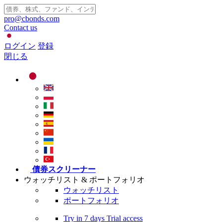
pro@cbonds.com
Contact us
ログイン
登録
閉じる
債券スクリーナー
ウォッチリスト & ポートフォリオ
ウォッチリスト
ポートフォリオ
Try in
7 days
Trial access