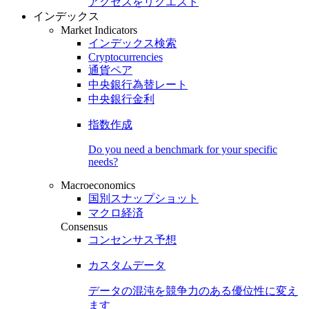
アクセスをリクエスト
インデックス
Market Indicators
インデックス検索
Cryptocurrencies
通貨ペア
中央銀行為替レート
中央銀行金利
指数作成
Do you need a benchmark for your specific
needs?
Macroeconomics
国別スナップショット
マクロ経済
Consensus
コンセンサス予想
カスタムデータ
データの混沌を競争力のある
優位性
に変え
ます