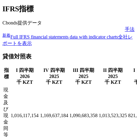
IFRS指標
Cbonds提供データ
手法
新着
Full IFRS financial statements data with indicator charts
全社レ
ポートを表示
貸借対照表
指
I 四半期
IV 四半期
III 四半期
II 四半期
I
2026
2025
2025
2025
標
千 KZT
千 KZT
千 KZT
千 KZT
現
金
及
び
現
1,016,117,154
1,169,637,184
1,090,683,358
1,013,523,325
821
金
同
等