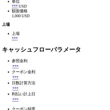
単位
***
USD
額面価格
1,000 USD
上場
上場
***
キャッシュフローパラメータ
参照金利
***
クーポン金利
***
日数計算方法
***
利払い計上日
***
クーポン頻度