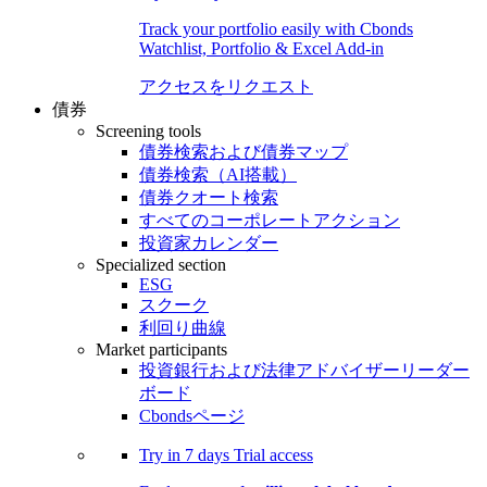
Track your portfolio easily with Cbonds
Watchlist, Portfolio & Excel Add-in
アクセスをリクエスト
債券
Screening tools
債券検索および債券マップ
債券検索（AI搭載）
債券クオート検索
すべてのコーポレートアクション
投資家カレンダー
Specialized section
ESG
スクーク
利回り曲線
Market participants
投資銀行および法律アドバイザーリーダー
ボード
Cbondsページ
Try in
7 days
Trial access