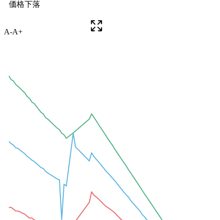
A-
A+