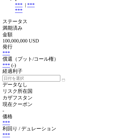
***
|
***
***
ステータス
満期済み
金額
100,000,000 USD
発行
***
償還（プット/コール権）
***
(-)
経過利子
データなし
リスク所在国
カザフスタン
現在クーポン
-
価格
***
利回り / デュレーション
***