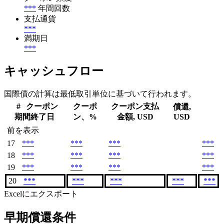
***
年間回数
支払通貨
***
満期日
***
キャッシュフロー
国際債の計算は最低取引単位に基づいて行われます。
#
クーポン
クーポ
クーポン支払
償還,
期間終了日
ン、%
金額, USD
USD
前を表示
17
***
***
***
***
18
***
***
***
***
19
***
***
***
***
20
***
***
***
***
***
Excelにエクスポート
早期償還条件