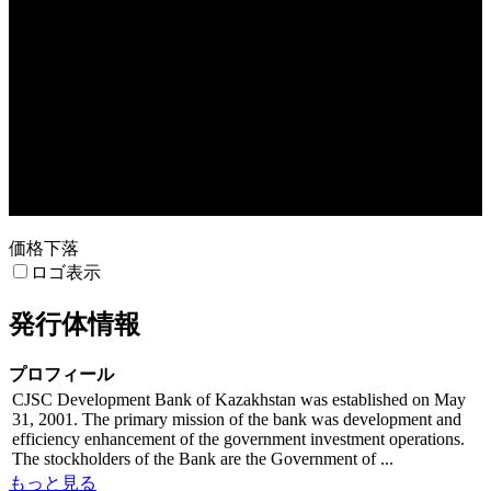
売買高
2. Sep
9. Sep
価格下落
ロゴ表示
発行体情報
プロフィール
CJSC Development Bank of Kazakhstan was established on May
31, 2001. The primary mission of the bank was development and
efficiency enhancement of the government investment operations.
The stockholders of the Bank are the Government of ...
もっと見る