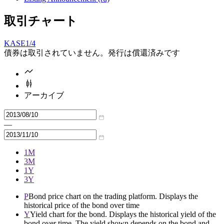
取引チャート
KASE
1/4
債券は取引されていません。発行は償還済みです
アーカイブ
—
1M
3M
1Y
3Y
P
Bond price chart on the trading platform. Displays the
historical price of the bond over time
Y
Yield chart for the bond. Displays the historical yield of the
bond over time. The yield shown depends on the bond and