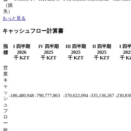
（損
失）
もっと見る
キャッシュフロー計算書
指
I 四半期
IV 四半期
III 四半期
II 四半期
I 四
2026
2025
2025
2025
202
標
千 KZT
千 KZT
千 KZT
千 KZT
千 K
営
業
キ
ャ
ッ
-186,480,948
-790,777,863
-370,622,094
-335,136,267
-230,83
シ
ュ
フ
ロ
ー
投