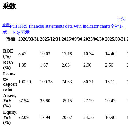
乗数
手法
新着
Full IFRS financial statements data with indicator charts
全社レ
ポートを表示
指標
2026/03/31
2025/12/31
2025/09/30
2025/06/30
2025/03/31
ROE
8.47
10.63
15.18
16.34
14.46
(%)
ROA
1.35
1.67
2.63
2.96
2.56
(%)
Loan-
to-
100.26
106.38
74.33
86.71
13.11
deposit
ratio
Assets,
YoY
37.54
35.80
35.15
27.79
20.43
(%)
Equity,
YoY
22.09
17.94
20.67
24.36
10.90
(%)