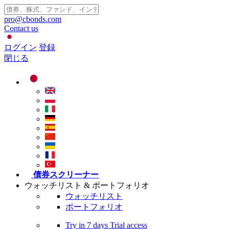
pro@cbonds.com
Contact us
ログイン
登録
閉じる
債券スクリーナー
ウォッチリスト & ポートフォリオ
ウォッチリスト
ポートフォリオ
Try in
7 days
Trial access