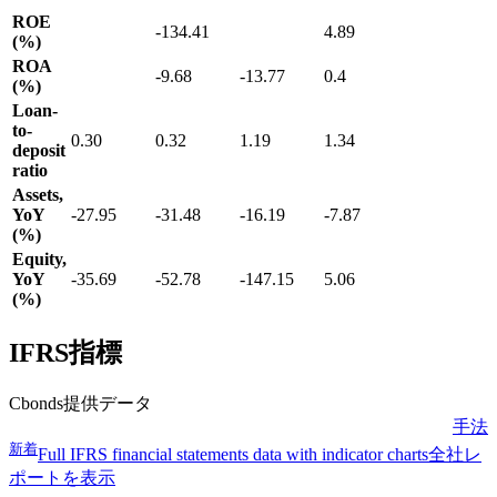
ROE
-134.41
4.89
(%)
ROA
-9.68
-13.77
0.4
(%)
Loan-
to-
0.30
0.32
1.19
1.34
deposit
ratio
Assets,
YoY
-27.95
-31.48
-16.19
-7.87
(%)
Equity,
YoY
-35.69
-52.78
-147.15
5.06
(%)
IFRS指標
Cbonds提供データ
手法
新着
Full IFRS financial statements data with indicator charts
全社レ
ポートを表示