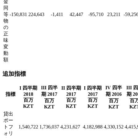
金
同
等
-150,831
224,643
-1,411
42,447
-95,710
23,211
-59,25
物
の
正
味
変
動
額
追加指標
III 四半
IV 四半
III 
I 四半期
II 四半期
I 四半期
指標
2018
期 2017
2017
2017
期 2016
期 20
百万
百万
百万
百万
百万
百
KZT
KZT
KZT
KZT
KZT
KZ
貸出
ポー
トフ
1,540,722
1,736,037
4,231,627
4,182,988
4,330,152
4,415,
ォリ