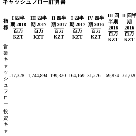
キャッシュフロー計算書
III 四
II 四
I 四半
III 四半
II 四半
I 四半
IV 四半
指
半期
期
期 2018
期 2017
期 2017
期 2017
期 2016
標
2016
2016
百万
百万
百万
百万
百万
百万
百万
KZT
KZT
KZT
KZT
KZT
KZT
KZT
営
業
キ
ャ
ッ
-17,328
1,744,894
199,320
164,169
31,276
69,874
-61,02
シ
ュ
フ
ロ
ー
投
資
キ
ャ