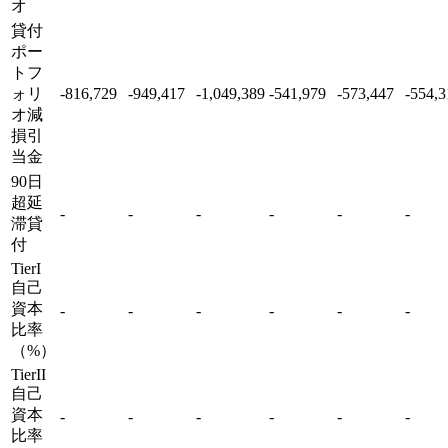
オ
貸付
ポー
トフ
ォリ
-816,729
-949,417
-1,049,389
-541,979
-573,447
-554,3
オ減
損引
当金
90日
超延
-
-
-
-
-
-
滞貸
付
TierI
自己
資本
-
-
-
-
-
-
比率
（%）
TierII
自己
資本
-
-
-
-
-
-
比率