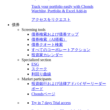
Track your portfolio easily with Cbonds
Watchlist, Portfolio & Excel Add-in
アクセスをリクエスト
債券
Screening tools
債券検索および債券マップ
債券検索（AI搭載）
債券クオート検索
すべてのコーポレートアクション
投資家カレンダー
Specialized section
ESG
スクーク
利回り曲線
Market participants
投資銀行および法律アドバイザーリーダー
ボード
Cbondsページ
Try in
7 days
Trial access