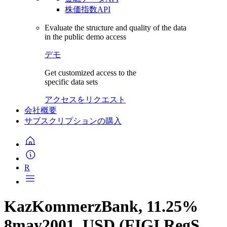
株価指数API
Evaluate the structure and quality of the data
in the public demo access
デモ
Get customized access to the
specific data sets
アクセスをリクエスト
会社概要
サブスクリプションの購入
R
KazKommerzBank, 11.25%
8may2001, USD (FIGI RegS