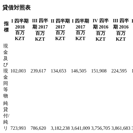
貸借対照表
III 四半
IV 四半
III 四半
I 四半期
II 四半期
I 四半期
指
2018
期 2017
2017
2017
期 2016
期 2016
標
百万
百万
百万
百万
百万
百万
KZT
KZT
KZT
KZT
KZT
KZT
現
金
及
び
現
102,003
239,617
134,653
146,505
151,908
224,595
金
同
等
物
純
貸
付/
純
リ
723,993
786,620
3,182,238
3,641,009
3,756,705
3,861,683