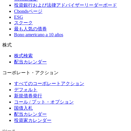
投資銀行および法律アドバイザーリーダーボード
Cbondsページ
ESG
スクーク
最も人気の債券
Bono americano a 10 años
株式
株式検索
配当カレンダー
コーポレート・アクション
すべてのコーポレートアクション
デフォルト
新規債券発行
コール / プット・オプション
国債入札
配当カレンダー
投資家カレンダー