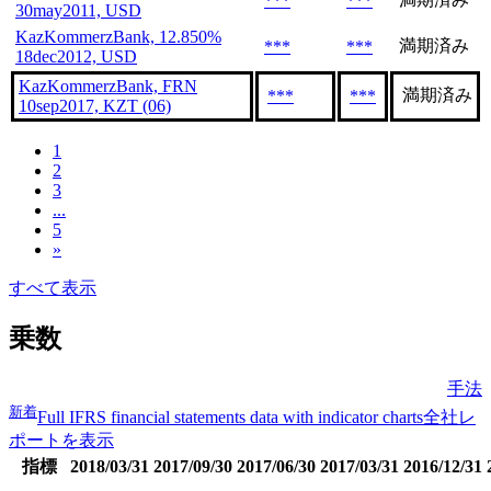
***
***
30may2011, USD
KazKommerzBank, 12.850%
満期済み
***
***
18dec2012, USD
KazKommerzBank, FRN
満期済み
***
***
10sep2017, KZT (06)
1
2
3
...
5
»
すべて表示
乗数
手法
新着
Full IFRS financial statements data with indicator charts
全社レ
ポートを表示
指標
2018/03/31
2017/09/30
2017/06/30
2017/03/31
2016/12/31