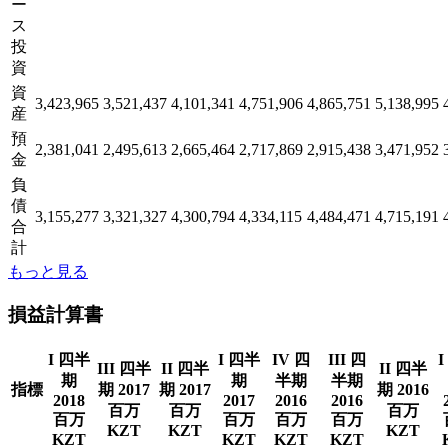
ー
ス
投
資
資
3,423,965
3,521,437
4,101,341
4,751,906
4,865,751
5,138,995
産
預
2,381,041
2,495,613
2,665,464
2,717,869
2,915,438
3,471,952
金
負
債
3,155,277
3,321,327
4,300,794
4,334,115
4,484,471
4,715,191
合
計
もっと見る
損益計算書
I 四半
I 四半
IV 四
III 四
I
III 四半
II 四半
II 四半
期
期
半期
半期
指標
期 2017
期 2017
期 2016
2018
2017
2016
2016
百万
百万
百万
百万
百万
百万
百万
KZT
KZT
KZT
KZT
KZT
KZT
KZT