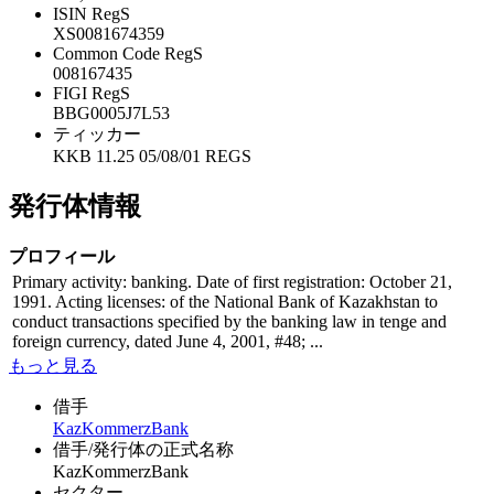
ISIN RegS
XS0081674359
Common Code RegS
008167435
FIGI RegS
BBG0005J7L53
ティッカー
KKB 11.25 05/08/01 REGS
発行体情報
プロフィール
Primary activity: banking. Date of first registration: October 21,
1991. Acting licenses: of the National Bank of Kazakhstan to
conduct transactions specified by the banking law in tenge and
foreign currency, dated June 4, 2001, #48; ...
もっと見る
借手
KazKommerzBank
借手/発行体の正式名称
KazKommerzBank
セクター