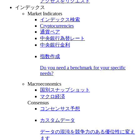
アクセスをリクエスト
インデックス
Market Indicators
インデックス検索
Cryptocurrencies
通貨ペア
中央銀行為替レート
中央銀行金利
指数作成
Do you need a benchmark for your specific
needs?
Macroeconomics
国別スナップショット
マクロ経済
Consensus
コンセンサス予想
カスタムデータ
データの混沌を競争力のある
優位性
に変え
ます