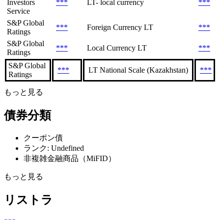
Investors
***
LT- local currency
***
Service
S&P Global
***
Foreign Currency LT
***
Ratings
S&P Global
***
Local Currency LT
***
Ratings
S&P Global
***
LT National Scale (Kazakhstan)
***
Ratings
もっと見る
債券分類
クーポン債
ランク: Undefined
非複雑金融商品（MiFID）
もっと見る
リストラ