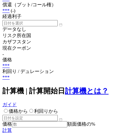
償還（プット/コール権）
***
(-)
経過利子
データなし
リスク所在国
カザフスタン
現在クーポン
-
価格
***
利回り / デュレーション
***
計算機 | 計算開始日
計算機とは？
ガイド
価格から
利回りから
価格
額面価格の%
計算