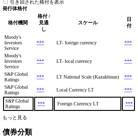
引き回された格付を表示
発行体格付
格付 /
日
格付機関
見通
スケール
付
し
Moody's
Investors
***
LT- foreign currency
***
Service
Moody's
Investors
***
LT- local currency
***
Service
S&P Global
***
LT National Scale (Kazakhstan)
***
Ratings
S&P Global
***
Local Currency LT
***
Ratings
S&P Global
***
Foreign Currency LT
***
Ratings
もっと見る
債券分類