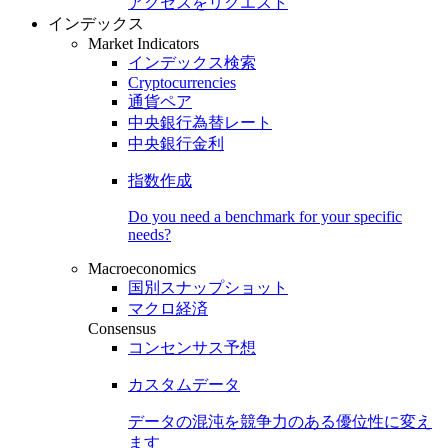
アクセスをリクエスト
インデックス
Market Indicators
インデックス検索
Cryptocurrencies
通貨ペア
中央銀行為替レート
中央銀行金利
指数作成
Do you need a benchmark for your specific
needs?
Macroeconomics
国別スナップショット
マクロ経済
Consensus
コンセンサス予想
カスタムデータ
データの混沌を競争力のある
優位性
に変え
ます