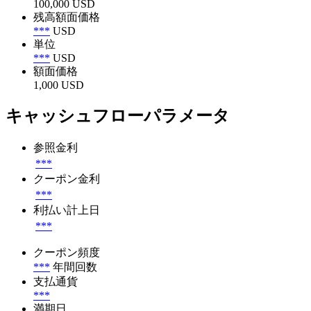
100,000 USD
残高額面価格
***
USD
単位
***
USD
額面価格
1,000 USD
キャッシュフローパラメータ
参照金利
***
クーポン金利
***
利払い計上日
***
クーポン頻度
***
年間回数
支払通貨
***
満期日