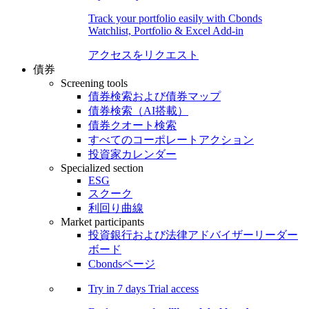
Track your portfolio easily with Cbonds
Watchlist, Portfolio & Excel Add-in
アクセスをリクエスト
債券
Screening tools
債券検索および債券マップ
債券検索（AI搭載）
債券クオート検索
すべてのコーポレートアクション
投資家カレンダー
Specialized section
ESG
スクーク
利回り曲線
Market participants
投資銀行および法律アドバイザーリーダー
ボード
Cbondsページ
Try in
7 days
Trial access