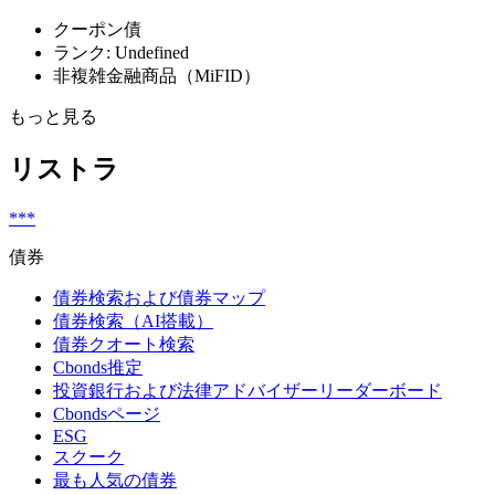
クーポン債
ランク: Undefined
非複雑金融商品（MiFID）
もっと見る
リストラ
***
債券
債券検索および債券マップ
債券検索（AI搭載）
債券クオート検索
Cbonds推定
投資銀行および法律アドバイザーリーダーボード
Cbondsページ
ESG
スクーク
最も人気の債券