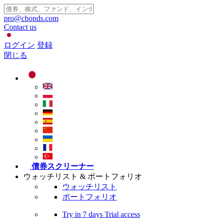
pro@cbonds.com
Contact us
ログイン
登録
閉じる
債券スクリーナー
ウォッチリスト & ポートフォリオ
ウォッチリスト
ポートフォリオ
Try in
7 days
Trial access