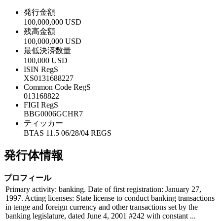
発行金額
100,000,000 USD
残高金額
100,000,000 USD
最低決済数量
100,000 USD
ISIN RegS
XS0131688227
Common Code RegS
013168822
FIGI RegS
BBG0006GCHR7
ティッカー
BTAS 11.5 06/28/04 REGS
発行体情報
プロフィール
Primary activity: banking. Date of first registration: January 27,
1997. Acting licenses: State license to conduct banking transactions
in tenge and foreign currency and other transactions set by the
banking legislature, dated June 4, 2001 #242 with constant ...