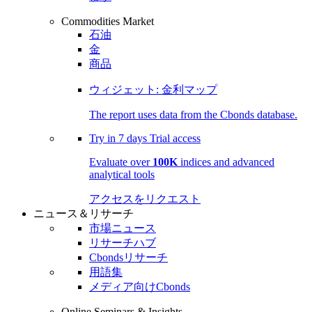
Commodities Market
石油
金
商品
ウィジェット: 金利マップ
The report uses data from the Cbonds database.
Try in
7 days
Trial access
Evaluate over
100K
indices and advanced
analytical tools
アクセスをリクエスト
ニュース＆リサーチ
市場ニュース
リサーチハブ
Cbondsリサーチ
用語集
メディア向けCbonds
Online Seminars & Insights