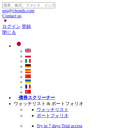
pro@cbonds.com
Contact us
ログイン
登録
閉じる
債券スクリーナー
ウォッチリスト & ポートフォリオ
ウォッチリスト
ポートフォリオ
Try in
7 days
Trial access