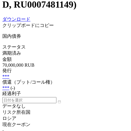
D, RU0007481149)
ダウンロード
クリップボードにコピー
国内債券
ステータス
満期済み
金額
70,000,000 RUB
発行
***
償還（プット/コール権）
***
(-)
経過利子
データなし
リスク所在国
ロシア
現在クーポン
-