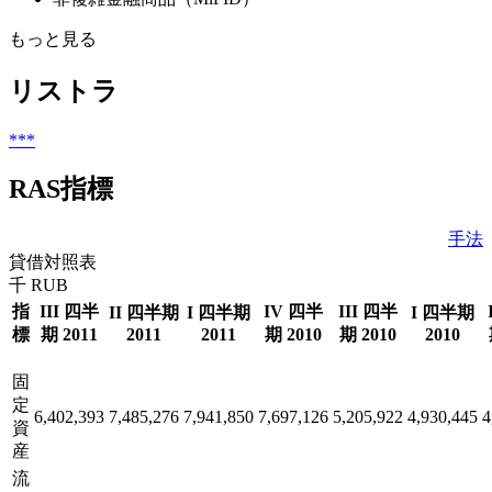
もっと見る
リストラ
***
RAS指標
手法
貸借対照表
千 RUB
指
III 四半
IV 四半
III 四半
II 四半期
I 四半期
I 四半期
標
期 2011
2011
2011
期 2010
期 2010
2010
固
定
6,402,393
7,485,276
7,941,850
7,697,126
5,205,922
4,930,445
4
資
産
流