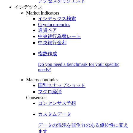
アクセスをリクエスト
インデックス
Market Indicators
インデックス検索
Cryptocurrencies
通貨ペア
中央銀行為替レート
中央銀行金利
指数作成
Do you need a benchmark for your specific
needs?
Macroeconomics
国別スナップショット
マクロ経済
Consensus
コンセンサス予想
カスタムデータ
データの混沌を競争力のある
優位性
に変え
ます