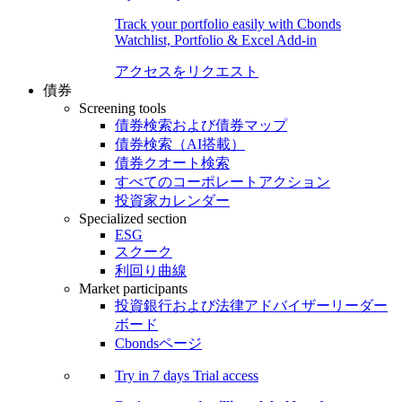
Track your portfolio easily with Cbonds
Watchlist, Portfolio & Excel Add-in
アクセスをリクエスト
債券
Screening tools
債券検索および債券マップ
債券検索（AI搭載）
債券クオート検索
すべてのコーポレートアクション
投資家カレンダー
Specialized section
ESG
スクーク
利回り曲線
Market participants
投資銀行および法律アドバイザーリーダー
ボード
Cbondsページ
Try in
7 days
Trial access