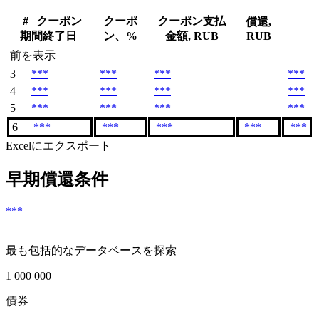
#
クーポン
クーポ
クーポン支払
償還,
期間終了日
ン、%
金額, RUB
RUB
前を表示
3
***
***
***
***
4
***
***
***
***
5
***
***
***
***
6
***
***
***
***
***
Excelにエクスポート
早期償還条件
***
最も包括的なデータベースを探索
1 000 000
債券