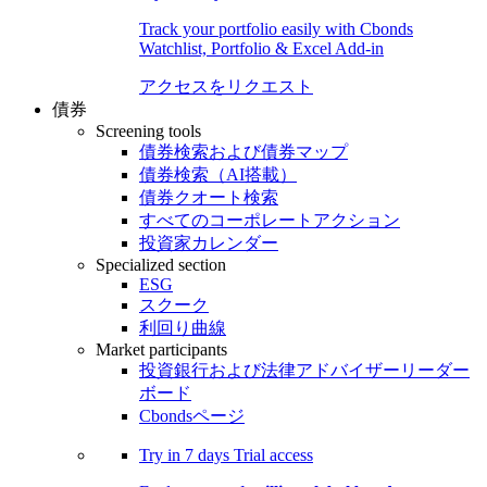
Track your portfolio easily with Cbonds
Watchlist, Portfolio & Excel Add-in
アクセスをリクエスト
債券
Screening tools
債券検索および債券マップ
債券検索（AI搭載）
債券クオート検索
すべてのコーポレートアクション
投資家カレンダー
Specialized section
ESG
スクーク
利回り曲線
Market participants
投資銀行および法律アドバイザーリーダー
ボード
Cbondsページ
Try in
7 days
Trial access