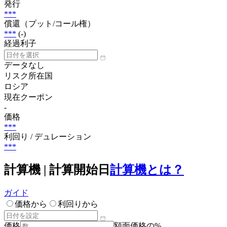
発行
***
償還（プット/コール権）
***
(-)
経過利子
データなし
リスク所在国
ロシア
現在クーポン
-
価格
***
利回り / デュレーション
***
計算機 | 計算開始日
計算機とは？
ガイド
価格から
利回りから
価格
額面価格の%