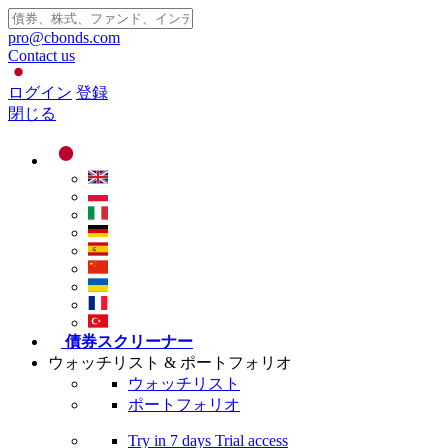
pro@cbonds.com
Contact us
ログイン
登録
閉じる
債券スクリーナー
ウォッチリスト & ポートフォリオ
ウォッチリスト
ポートフォリオ
Try in
7 days
Trial access