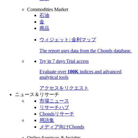
Commodities Market
石油
金
商品
ウィジェット: 金利マップ
The report uses data from the Cbonds database.
Try in
7 days
Trial access
Evaluate over
100K
indices and advanced
analytical tools
アクセスをリクエスト
ニュース＆リサーチ
市場ニュース
リサーチハブ
Cbondsリサーチ
用語集
メディア向けCbonds
Online Seminars & Insights