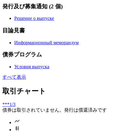
発行及び募集通知
(2 個)
Решение о выпуске
目論見書
Информационный меморандум
債券プログラム
Условия выпуска
すべて表示
取引チャート
***
1/3
債券は取引されていません。発行は償還済みです