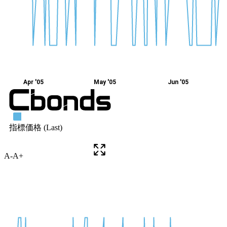
A-
A+