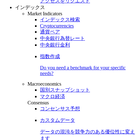
アクセスをリクエスト
インデックス
Market Indicators
インデックス検索
Cryptocurrencies
通貨ペア
中央銀行為替レート
中央銀行金利
指数作成
Do you need a benchmark for your specific
needs?
Macroeconomics
国別スナップショット
マクロ経済
Consensus
コンセンサス予想
カスタムデータ
データの混沌を競争力のある
優位性
に変え
ます