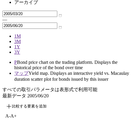
アーカイブ
—
1M
3M
1Y
3Y
P
Bond price chart on the trading platform. Displays the
historical price of the bond over time
マップ
Yield map. Displays an interactive yield vs. Macaulay
duration scatter plot for bonds issued by this issuer
すべての取引パラメータは表形式で利用可能
最新データ
2005/06/20
比較する要素を追加