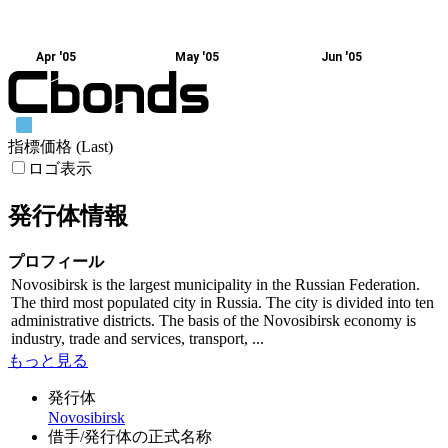
Apr '05
May '05
Jun '05
指標価格 (Last)
ロゴ表示
発行体情報
プロフィール
Novosibirsk is the largest municipality in the Russian Federation.
The third most populated city in Russia. The city is divided into ten
administrative districts. The basis of the Novosibirsk economy is
industry, trade and services, transport, ...
もっと見る
発行体
Novosibirsk
借手/発行体の正式名称