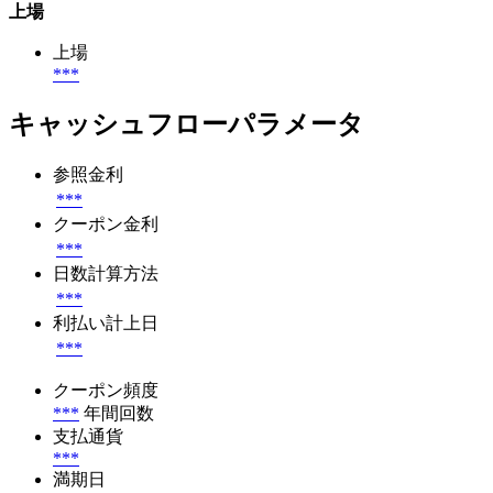
上場
上場
***
キャッシュフローパラメータ
参照金利
***
クーポン金利
***
日数計算方法
***
利払い計上日
***
クーポン頻度
***
年間回数
支払通貨
***
満期日