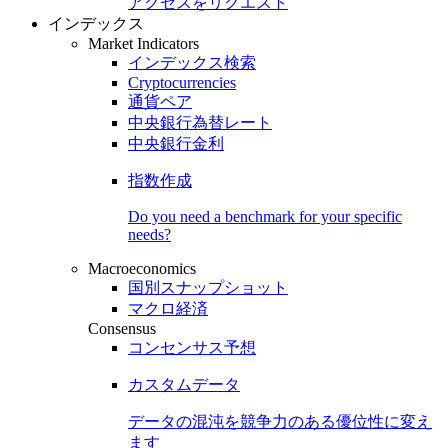
アクセスをリクエスト
インデックス
Market Indicators
インデックス検索
Cryptocurrencies
通貨ペア
中央銀行為替レート
中央銀行金利
指数作成
Do you need a benchmark for your specific
needs?
Macroeconomics
国別スナップショット
マクロ経済
Consensus
コンセンサス予想
カスタムデータ
データの混沌を競争力のある
優位性
に変え
ます