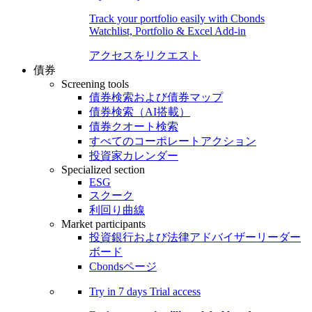
Track your portfolio easily with Cbonds
Watchlist, Portfolio & Excel Add-in
アクセスをリクエスト
債券
Screening tools
債券検索および債券マップ
債券検索（AI搭載）
債券クオート検索
すべてのコーポレートアクション
投資家カレンダー
Specialized section
ESG
スクーク
利回り曲線
Market participants
投資銀行および法律アドバイザーリーダー
ボード
Cbondsページ
Try in
7 days
Trial access