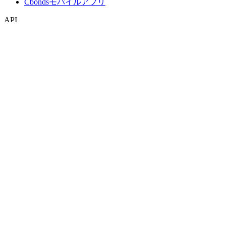
Cbondsモバイルアプリ
API
APIおよびデータフィード
APIディレクトリ
インデックス
インデックス検索
国別スナップショット
指数作成
コンセンサス予想
マクロ経済
ETF・投資信託
ETF・投資信託検索
ニュースおよびリサーチ
市場ニュース
リサーチハブ
Cbondsリサーチ