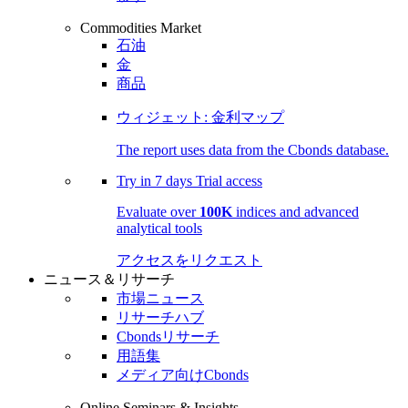
Commodities Market
石油
金
商品
ウィジェット: 金利マップ
The report uses data from the Cbonds database.
Try in
7 days
Trial access
Evaluate over
100K
indices and advanced
analytical tools
アクセスをリクエスト
ニュース＆リサーチ
市場ニュース
リサーチハブ
Cbondsリサーチ
用語集
メディア向けCbonds
Online Seminars & Insights