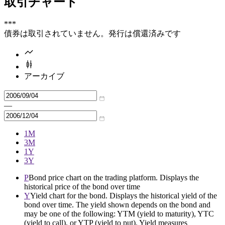
取引チャート
***
債券は取引されていません。発行は償還済みです
アーカイブ
—
1M
3M
1Y
3Y
P
Bond price chart on the trading platform. Displays the
historical price of the bond over time
Y
Yield chart for the bond. Displays the historical yield of the
bond over time. The yield shown depends on the bond and
may be one of the following: YTM (yield to maturity), YTC
(yield to call), or YTP (yield to put). Yield measures