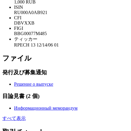
1,000 RUB
ISIN
RU000A0AB921
CFI
DBVXXB
FIGI
BBG00077M485
ティッカー
RPECH 13 12/14/06 01
ファイル
発行及び募集通知
Решение о выпуске
目論見書
(2 個)
Информационный меморандум
すべて表示