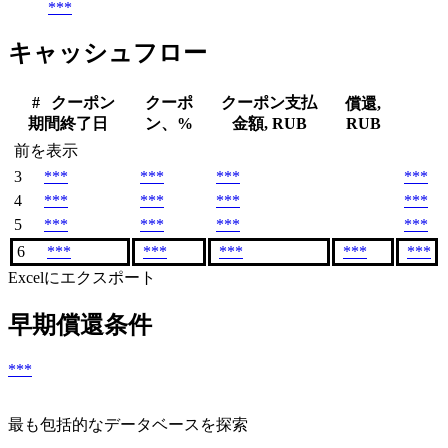
***
キャッシュフロー
#
クーポン
クーポ
クーポン支払
償還,
期間終了日
ン、%
金額, RUB
RUB
前を表示
3
***
***
***
***
4
***
***
***
***
5
***
***
***
***
6
***
***
***
***
***
Excelにエクスポート
早期償還条件
***
最も包括的なデータベースを探索