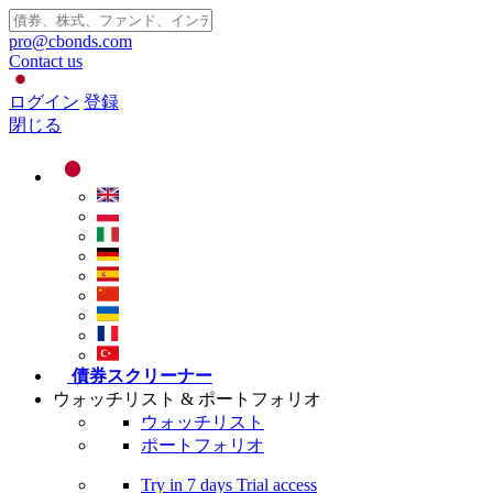
pro@cbonds.com
Contact us
ログイン
登録
閉じる
債券スクリーナー
ウォッチリスト & ポートフォリオ
ウォッチリスト
ポートフォリオ
Try in
7 days
Trial access