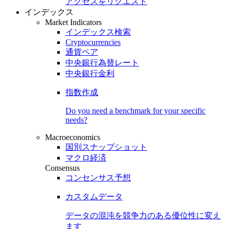
アクセスをリクエスト
インデックス
Market Indicators
インデックス検索
Cryptocurrencies
通貨ペア
中央銀行為替レート
中央銀行金利
指数作成
Do you need a benchmark for your specific
needs?
Macroeconomics
国別スナップショット
マクロ経済
Consensus
コンセンサス予想
カスタムデータ
データの混沌を競争力のある
優位性
に変え
ます