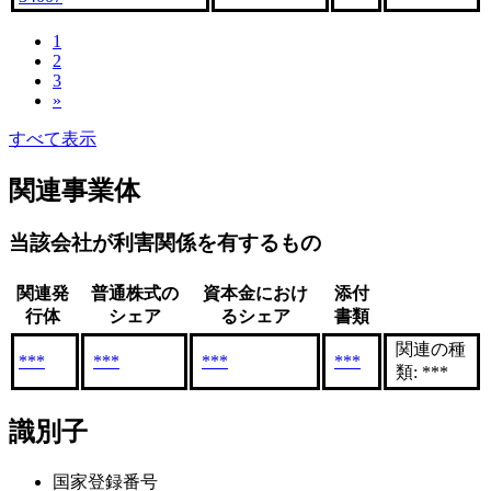
1
2
3
»
すべて表示
関連事業体
当該会社が利害関係を有するもの
関連発
普通株式の
資本金におけ
添付
行体
シェア
るシェア
書類
関連の種
***
***
***
***
類: ***
識別子
国家登録番号