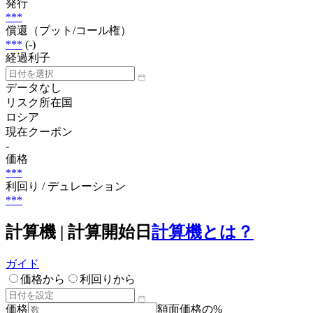
発行
***
償還（プット/コール権）
***
(-)
経過利子
データなし
リスク所在国
ロシア
現在クーポン
-
価格
***
利回り / デュレーション
***
計算機 | 計算開始日
計算機とは？
ガイド
価格から
利回りから
価格
額面価格の%