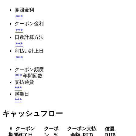
参照金利
***
クーポン金利
***
日数計算方法
***
利払い計上日
***
クーポン頻度
***
年間回数
支払通貨
***
満期日
***
キャッシュフロー
#
クーポン
クーポ
クーポン支払
償還,
期間終了日
ン、%
金額, RUB
RUB