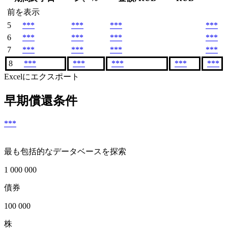
前を表示
5
***
***
***
***
6
***
***
***
***
7
***
***
***
***
8
***
***
***
***
***
Excelにエクスポート
早期償還条件
***
最も包括的なデータベースを探索
1 000 000
債券
100 000
株