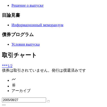
Решение о выпуске
目論見書
Информационный меморандум
債券プログラム
Условия выпуска
取引チャート
***
1/2
債券は取引されていません。発行は償還済みです
アーカイブ
—