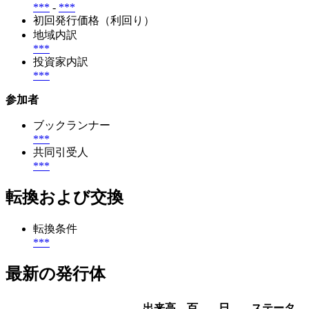
***
-
***
初回発行価格（利回り）
地域内訳
***
投資家内訳
***
参加者
ブックランナー
***
共同引受人
***
転換および交換
転換条件
***
最新の発行体
出来高、百
日
ステータ