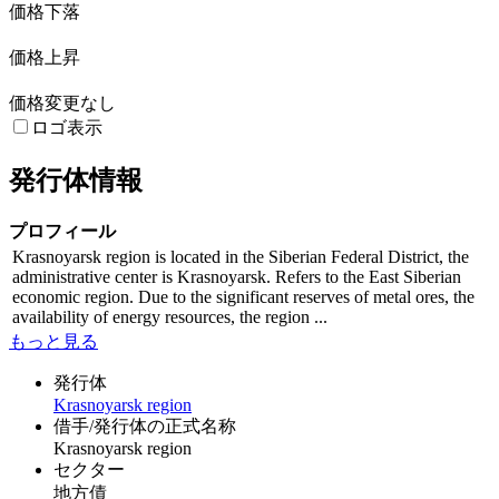
価格下落
価格上昇
価格変更なし
ロゴ表示
発行体情報
プロフィール
Krasnoyarsk region is located in the Siberian Federal District, the
administrative center is Krasnoyarsk. Refers to the East Siberian
economic region. Due to the significant reserves of metal ores, the
availability of energy resources, the region ...
もっと見る
発行体
Krasnoyarsk region
借手/発行体の正式名称
Krasnoyarsk region
セクター
地方債