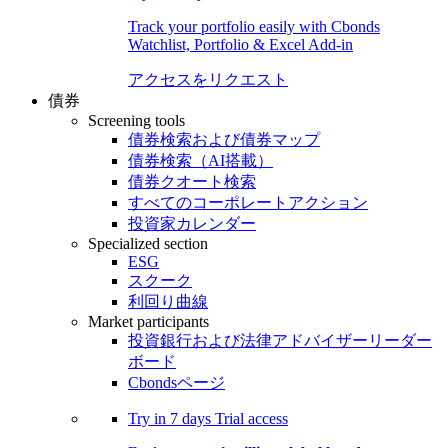
Track your portfolio easily with Cbonds
Watchlist, Portfolio & Excel Add-in
アクセスをリクエスト
債券
Screening tools
債券検索および債券マップ
債券検索（AI搭載）
債券クオート検索
すべてのコーポレートアクション
投資家カレンダー
Specialized section
ESG
スクーク
利回り曲線
Market participants
投資銀行および法律アドバイザーリーダー
ボード
Cbondsページ
Try in
7 days
Trial access