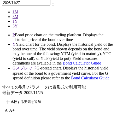
1M
3M
1Y
3Y
P
Bond price chart on the trading platform. Displays the
historical price of the bond over time
Y
Yield chart for the bond. Displays the historical yield of the
bond over time. The yield shown depends on the bond and
may be one of the following: YTM (yield to maturity), YTC
(yield to call), or YTP (yield to put). Yield measures
definitions are available in the
Bond Calculator Guide
Gスプレッド
G-spread chart. Displays the historical yield
spread of the bond to a government yield curve. For the G-
spread definition please refer to the
Bond Calculator Guide
すべての取引パラメータは表形式で利用可能
最新データ
2005/11/25
比較する要素を追加