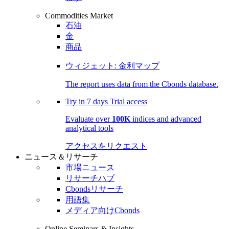
Commodities Market
石油
金
商品
ウィジェット: 金利マップ
The report uses data from the Cbonds database.
Try in
7 days
Trial access
Evaluate over
100K
indices and advanced
analytical tools
アクセスをリクエスト
ニュース＆リサーチ
市場ニュース
リサーチハブ
Cbondsリサーチ
用語集
メディア向けCbonds
Online Seminars & Insights