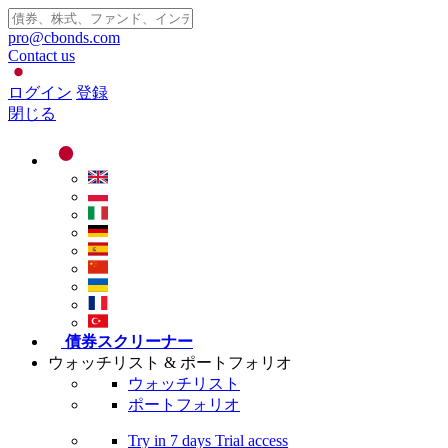
pro@cbonds.com
Contact us
ログイン
登録
閉じる
債券スクリーナー
ウォッチリスト & ポートフォリオ
ウォッチリスト
ポートフォリオ
Try in
7 days
Trial access