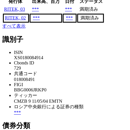
発行体
出来高、百万
日付
ステータス
RITEK, 03
***
***
満期済み
RITEK, 02
***
***
満期済み
すべて表示
識別子
ISIN
XS0180084914
Cbonds ID
729
共通コード
018008491
FIGI
BBG0006JRKP0
ティッカー
CMZB 9 11/05/04 EMTN
ロシア中央銀行による証券の種類
***
債券分類