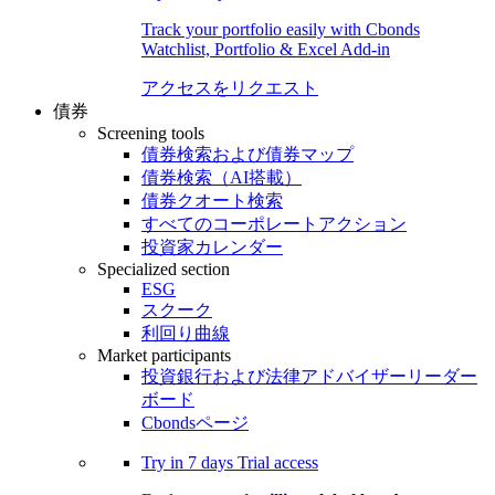
Track your portfolio easily with Cbonds
Watchlist, Portfolio & Excel Add-in
アクセスをリクエスト
債券
Screening tools
債券検索および債券マップ
債券検索（AI搭載）
債券クオート検索
すべてのコーポレートアクション
投資家カレンダー
Specialized section
ESG
スクーク
利回り曲線
Market participants
投資銀行および法律アドバイザーリーダー
ボード
Cbondsページ
Try in
7 days
Trial access