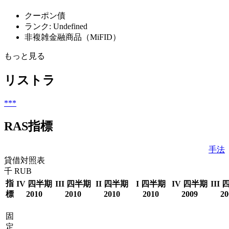
クーポン債
ランク: Undefined
非複雑金融商品（MiFID）
もっと見る
リストラ
***
RAS指標
手法
貸借対照表
千 RUB
指
IV 四半期
III 四半期
II 四半期
I 四半期
IV 四半期
III
標
2010
2010
2010
2010
2009
20
固
定