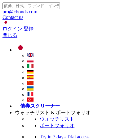
pro@cbonds.com
Contact us
ログイン
登録
閉じる
債券スクリーナー
ウォッチリスト & ポートフォリオ
ウォッチリスト
ポートフォリオ
Try in
7 days
Trial access