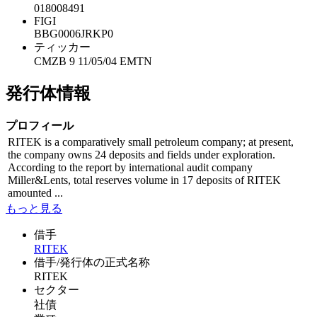
018008491
FIGI
BBG0006JRKP0
ティッカー
CMZB 9 11/05/04 EMTN
発行体情報
プロフィール
RITEK is a comparatively small petroleum company; at present,
the company owns 24 deposits and fields under exploration.
According to the report by international audit company
Miller&Lents, total reserves volume in 17 deposits of RITEK
amounted ...
もっと見る
借手
RITEK
借手/発行体の正式名称
RITEK
セクター
社債