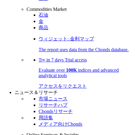
Commodities Market
石油
金
商品
ウィジェット: 金利マップ
The report uses data from the Cbonds database.
Try in
7 days
Trial access
Evaluate over
100K
indices and advanced
analytical tools
アクセスをリクエスト
ニュース＆リサーチ
市場ニュース
リサーチハブ
Cbondsリサーチ
用語集
メディア向けCbonds
Online Seminars & Insights