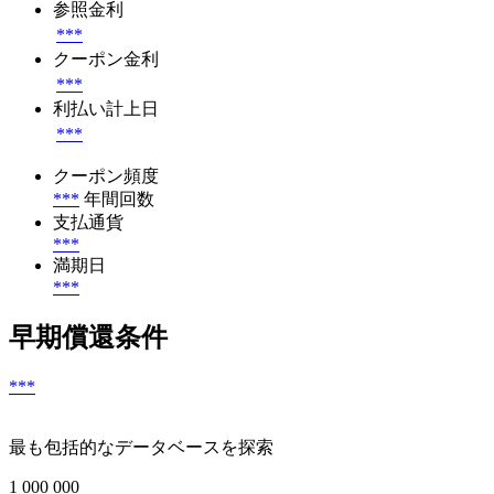
参照金利
***
クーポン金利
***
利払い計上日
***
クーポン頻度
***
年間回数
支払通貨
***
満期日
***
早期償還条件
***
最も包括的なデータベースを探索
1 000 000