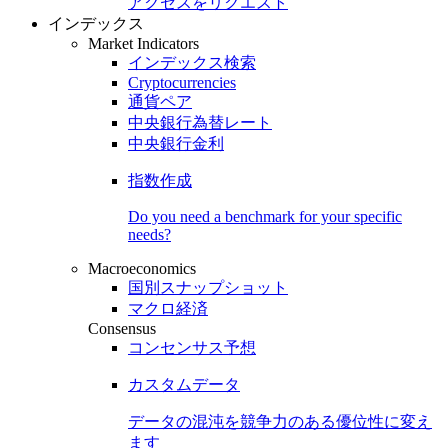
アクセスをリクエスト
インデックス
Market Indicators
インデックス検索
Cryptocurrencies
通貨ペア
中央銀行為替レート
中央銀行金利
指数作成
Do you need a benchmark for your specific
needs?
Macroeconomics
国別スナップショット
マクロ経済
Consensus
コンセンサス予想
カスタムデータ
データの混沌を競争力のある
優位性
に変え
ます