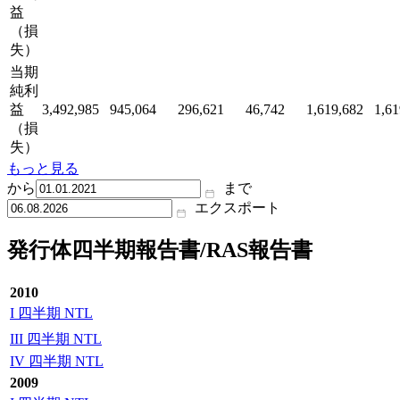
益
（損
失）
当期
純利
益
3,492,985
945,064
296,621
46,742
1,619,682
1,61
（損
失）
もっと見る
から
まで
エクスポート
発行体四半期報告書/RAS報告書
2010
I 四半期 NTL
III 四半期 NTL
IV 四半期 NTL
2009