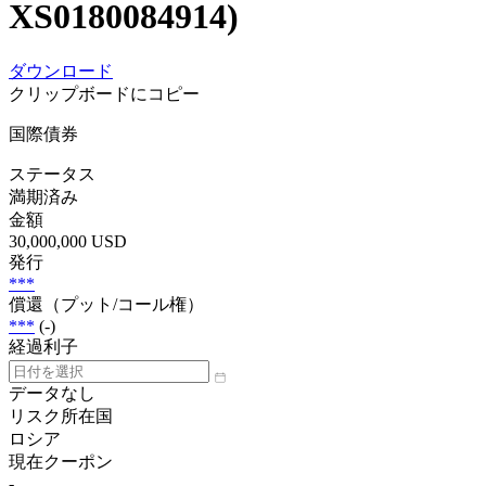
XS0180084914)
ダウンロード
クリップボードにコピー
国際債券
ステータス
満期済み
金額
30,000,000 USD
発行
***
償還（プット/コール権）
***
(-)
経過利子
データなし
リスク所在国
ロシア
現在クーポン
-