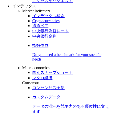
アクセスをリクエスト
インデックス
Market Indicators
インデックス検索
Cryptocurrencies
通貨ペア
中央銀行為替レート
中央銀行金利
指数作成
Do you need a benchmark for your specific
needs?
Macroeconomics
国別スナップショット
マクロ経済
Consensus
コンセンサス予想
カスタムデータ
データの混沌を競争力のある
優位性
に変え
ます