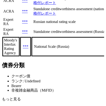
ACRA national rating scale for the Russian Feder
ACRA
***
格付レポート
Standalone creditworthiness assessment (national 
ACRA
***
格付レポート
Expert
***
Russian national rating scale
RA
Expert
***
Standalone creditworthiness assessment (Russian
RA
Moody's
Interfax
***
National Scale (Russia)
Rating
Agency
債券分類
クーポン債
ランク: Undefined
Bearer
非複雑金融商品（MiFID）
もっと見る