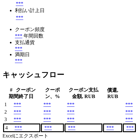
クーポン金利
***
利払い計上日
***
クーポン頻度
***
年間回数
支払通貨
***
満期日
***
キャッシュフロー
#
クーポン
クーポ
クーポン支払
償還,
期間終了日
ン、%
金額, RUB
RUB
1
***
***
***
***
2
***
***
***
***
3
***
***
***
***
4
***
***
***
***
***