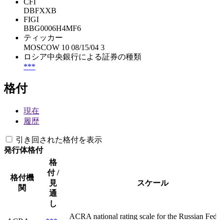
CFI
DBFXXB
FIGI
BBG0006H4MF6
ティッカー
MOSCOW 10 08/15/04 3
ロシア中央銀行による証券の種類
***
格付
現在
履歴
引き回された格付を表示
発行体格付
格
付 /
格付機
見
スケール
関
通
し