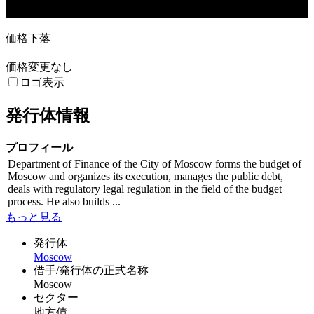
31. May
14. Jun
12. Jul
2. Aug
価格下落
価格変更なし
ロゴ表示
発行体情報
プロフィール
Department of Finance of the City of Moscow forms the budget of
Moscow and organizes its execution, manages the public debt,
deals with regulatory legal regulation in the field of the budget
process. He also builds ...
もっと見る
発行体
Moscow
借手/発行体の正式名称
Moscow
セクター