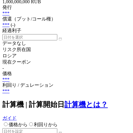
1,000,000,000 RUB
発行
***
償還（プット/コール権）
***
(-)
経過利子
データなし
リスク所在国
ロシア
現在クーポン
-
価格
***
利回り / デュレーション
***
計算機 | 計算開始日
計算機とは？
ガイド
価格から
利回りから