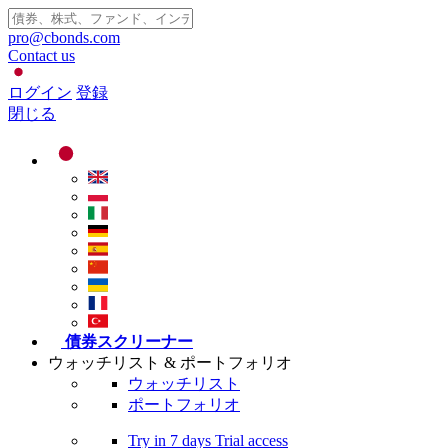
pro@cbonds.com
Contact us
ログイン
登録
閉じる
債券スクリーナー
ウォッチリスト & ポートフォリオ
ウォッチリスト
ポートフォリオ
Try in
7 days
Trial access