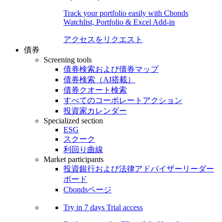
Track your portfolio easily with Cbonds
Watchlist, Portfolio & Excel Add-in
アクセスをリクエスト
債券
Screening tools
債券検索および債券マップ
債券検索（AI搭載）
債券クオート検索
すべてのコーポレートアクション
投資家カレンダー
Specialized section
ESG
スクーク
利回り曲線
Market participants
投資銀行および法律アドバイザーリーダー
ボード
Cbondsページ
Try in
7 days
Trial access