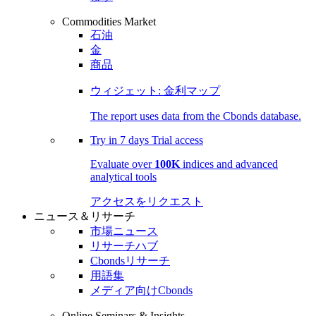
Commodities Market
石油
金
商品
ウィジェット: 金利マップ
The report uses data from the Cbonds database.
Try in
7 days
Trial access
Evaluate over
100K
indices and advanced
analytical tools
アクセスをリクエスト
ニュース＆リサーチ
市場ニュース
リサーチハブ
Cbondsリサーチ
用語集
メディア向けCbonds
Online Seminars & Insights