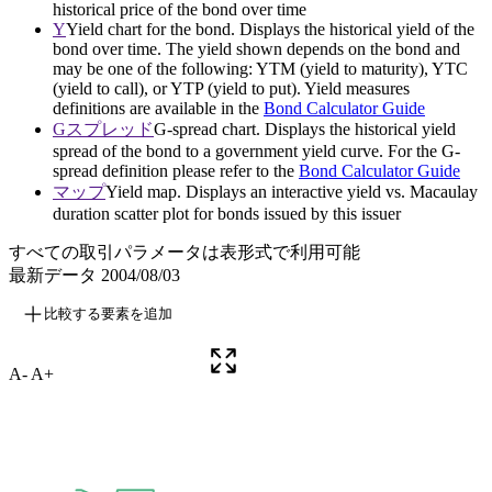
historical price of the bond over time
Y
Yield chart for the bond. Displays the historical yield of the
bond over time. The yield shown depends on the bond and
may be one of the following: YTM (yield to maturity), YTC
(yield to call), or YTP (yield to put). Yield measures
definitions are available in the
Bond Calculator Guide
Gスプレッド
G-spread chart. Displays the historical yield
spread of the bond to a government yield curve. For the G-
spread definition please refer to the
Bond Calculator Guide
マップ
Yield map. Displays an interactive yield vs. Macaulay
duration scatter plot for bonds issued by this issuer
すべての取引パラメータは表形式で利用可能
最新データ
2004/08/03
比較する要素を追加
A-
A+