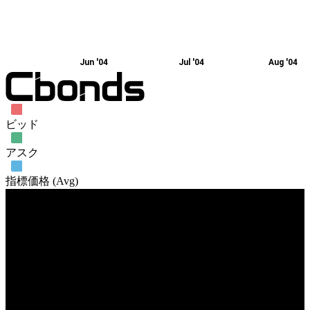
Jun '04
Jul '04
Aug '04
ビッド
アスク
指標価格 (Avg)
売買高