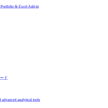
, Portfolio & Excel Add-in
ード
 advanced analytical tools