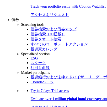
Track your portfolio easily with Cbonds Watchlist
アクセスをリクエスト
債券
Screening tools
債券検索および債券マップ
債券検索（AI搭載）
債券クオート検索
すべてのコーポレートアクション
投資家カレンダー
Specialized section
ESG
スクーク
利回り曲線
Market participants
投資銀行および法律アドバイザーリーダーボ
Cbondsページ
Try in
7 days
Trial access
Evaluate over
1 million global bond coverage
and