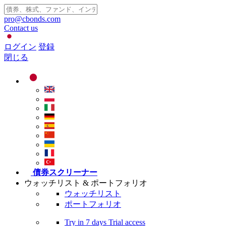
pro@cbonds.com
Contact us
ログイン
登録
閉じる
債券スクリーナー
ウォッチリスト & ポートフォリオ
ウォッチリスト
ポートフォリオ
Try in
7 days
Trial access