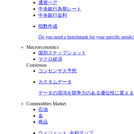
通貨ペア
中央銀行為替レート
中央銀行金利
指数作成
Do you need a benchmark for your specific needs
Macroeconomics
国別スナップショット
マクロ経済
Consensus
コンセンサス予想
カスタムデータ
データの混沌を競争力のある
優位性
に変えま
Commodities Market
石油
金
商品
ウィジェット: 金利マップ