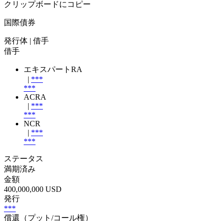
クリップボードにコピー
国際債券
発行体
| 借手
借手
エキスパートRA
|
***
***
ACRA
|
***
***
NCR
|
***
***
ステータス
満期済み
金額
400,000,000 USD
発行
***
償還（プット/コール権）