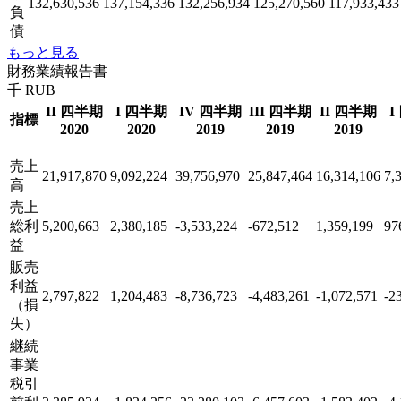
132,630,536
137,154,336
132,256,934
125,270,560
117,933,433
負
債
もっと見る
財務業績報告書
千 RUB
II 四半期
I 四半期
IV 四半期
III 四半期
II 四半期
I
指標
2020
2020
2019
2019
2019
売上
21,917,870
9,092,224
39,756,970
25,847,464
16,314,106
7,
高
売上
総利
5,200,663
2,380,185
-3,533,224
-672,512
1,359,199
97
益
販売
利益
2,797,822
1,204,483
-8,736,723
-4,483,261
-1,072,571
-2
（損
失）
継続
事業
税引