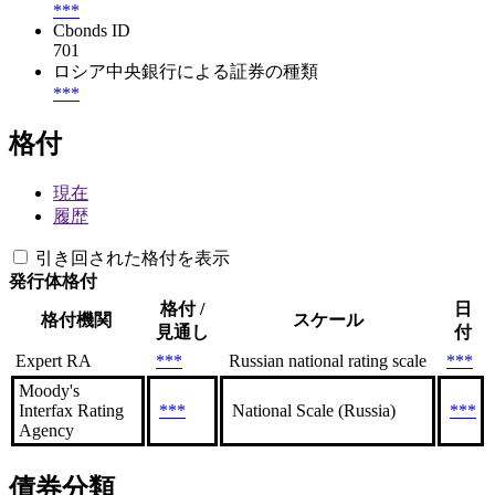
***
Cbonds ID
701
ロシア中央銀行による証券の種類
***
格付
現在
履歴
引き回された格付を表示
発行体格付
格付 /
日
格付機関
スケール
見通し
付
Expert RA
***
Russian national rating scale
***
Moody's
Interfax Rating
***
National Scale (Russia)
***
Agency
債券分類