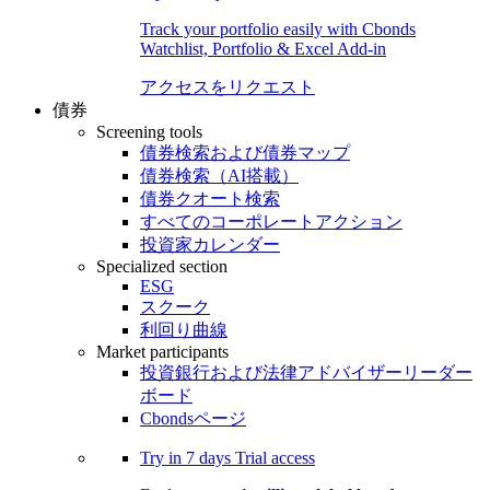
Track your portfolio easily with Cbonds
Watchlist, Portfolio & Excel Add-in
アクセスをリクエスト
債券
Screening tools
債券検索および債券マップ
債券検索（AI搭載）
債券クオート検索
すべてのコーポレートアクション
投資家カレンダー
Specialized section
ESG
スクーク
利回り曲線
Market participants
投資銀行および法律アドバイザーリーダー
ボード
Cbondsページ
Try in
7 days
Trial access