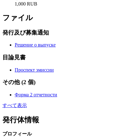
1,000 RUB
ファイル
発行及び募集通知
Решение о выпуске
目論見書
Проспект эмиссии
その他
(2 個)
Форма 2 отчетности
すべて表示
発行体情報
プロフィール