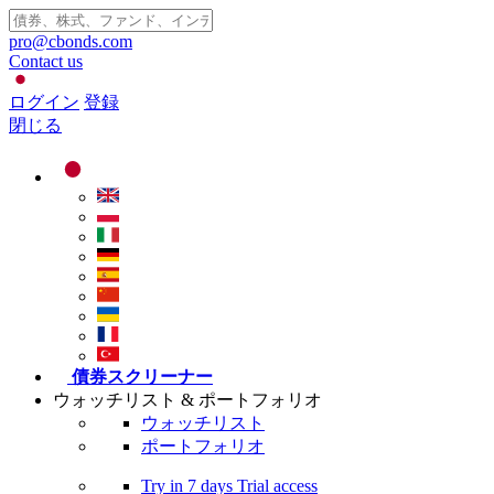
pro@cbonds.com
Contact us
ログイン
登録
閉じる
債券スクリーナー
ウォッチリスト & ポートフォリオ
ウォッチリスト
ポートフォリオ
Try in
7 days
Trial access