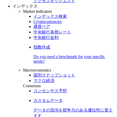
アクセスをリクエスト
インデックス
Market Indicators
インデックス検索
Cryptocurrencies
通貨ペア
中央銀行為替レート
中央銀行金利
指数作成
Do you need a benchmark for your specific
needs?
Macroeconomics
国別スナップショット
マクロ経済
Consensus
コンセンサス予想
カスタムデータ
データの混沌を競争力のある
優位性
に変え
ます