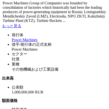
Power Machines Group of Companies was founded by
consolidation of factories which historically had been the leading
producers of power-generating equipment in Russia: Leningradskiy
Metallicheskiy Zavod (LMZ), Electrosila, NPO ZKTI, Kaluzhskiy
Turbine Plant (KTZ), Turbine Buckets ...
もっと見る
発行体
Power Machines
借手/発行体の正式名称
Power Machines
セクター
社債
業種
その他機械および工業設備
出来高
公表額
1,000,000,000 RUB
額面価格