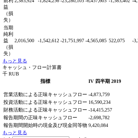
前利
2,385,924
-1,824,256
-23,280,103
-6,457,603
-1,583,402
-4
益
（損
失）
当期
純利
益
2,016,500
-1,542,612
-21,751,997
-4,565,085
522,075
-3
（損
失）
もっと見る
キャッシュ・フロー計算書
千 RUB
指標
IV 四半期 2019
営業活動による正味キャッシュフロー
-4,873,759
投資活動による正味キャッシュフロー
16,590,234
財務活動による正味キャッシュフロー
-14,415,257
報告期間の正味キャッシュフロー
-2,698,782
報告期間開始時の現金及び現金同等物
9,420,084
もっと見る