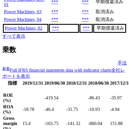
早期償還済み
***
***
01
Power Machines, 03
***
***
取消済み
Power Machines, 04
***
***
取消済み
Power Machines, 02
***
***
早期償還済み
すべて表示
乗数
手法
新着
Full IFRS financial statements data with indicator charts
全社レ
ポートを表示
指標
2019/12/31
2019/06/30
2018/12/31
2018/06/30
2017/12/3
ROE
-419.54
-86.43
-35.97
(%)
ROA
-18.78
-46.4
-31.75
-10.93
-4.94
(%)
Gross
margin
15.4
-163.75
-141.32
-860.04
151.88
(%)