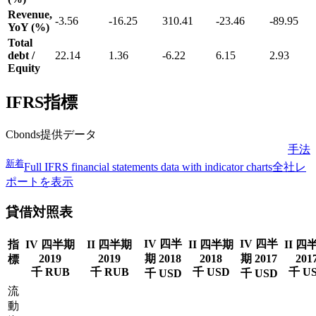
Revenue,
-3.56
-16.25
310.41
-23.46
-89.95
YoY (%)
Total
debt /
22.14
1.36
-6.22
6.15
2.93
Equity
IFRS指標
Cbonds提供データ
手法
新着
Full IFRS financial statements data with indicator charts
全社レ
ポートを表示
貸借対照表
IV 四半
IV 四半
指
IV 四半期
II 四半期
II 四半期
II 四
2019
2019
期 2018
2018
期 2017
201
標
千 RUB
千 RUB
千 USD
千 U
千 USD
千 USD
流
動