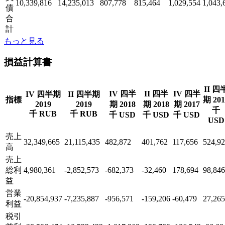
10,339,816
14,235,013
807,778
815,464
1,029,554
1,043,
債
合
計
もっと見る
損益計算書
II 四
IV 四半
II 四半
IV 四半
IV 四半期
II 四半期
指標
期 201
2019
2019
期 2018
期 2018
期 2017
千
千 RUB
千 RUB
千 USD
千 USD
千 USD
USD
売上
32,349,665
21,115,435
482,872
401,762
117,656
524,9
高
売上
総利
4,980,361
-2,852,573
-682,373
-32,460
178,694
98,846
益
営業
-20,854,937
-7,235,887
-956,571
-159,206
-60,479
27,265
利益
税引