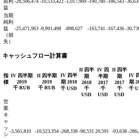
前利
-28,506,474
-10,533,422
-1,017,969
-190,780
-186,543
-36,63
益
当期
純利
益
-25,471,963
-9,991,498
-898,627
-163,741
-167,436
-30,73
（損
失）
キャッシュフロー計算書
II 四半
IV 四
II 四半
IV 四半
IV 
指
IV 四半期
II 四半期
期
半期
期
2019
2019
期 2018
期 2
標
2018
2017
2017
千 RUB
千 RUB
千 USD
千
千
千
千 U
USD
USD
USD
営
業
キ
ャ
ッ
-3,561,810
-10,523,354
-268,338
-90,531
20,591
-93,638
-286
シ