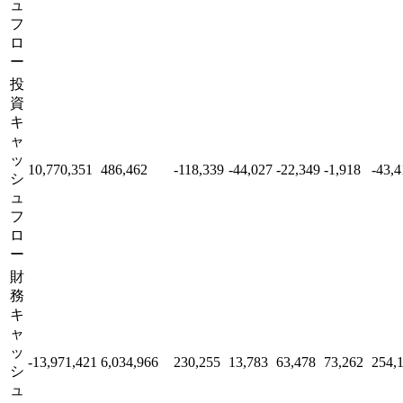
ュ
フ
ロ
ー
投
資
キ
ャ
ッ
10,770,351
486,462
-118,339
-44,027
-22,349
-1,918
-43,4
シ
ュ
フ
ロ
ー
財
務
キ
ャ
ッ
-13,971,421
6,034,966
230,255
13,783
63,478
73,262
254,
シ
ュ