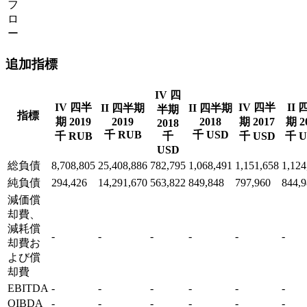
フ
ロ
ー
追加指標
IV 四
IV 四半
IV 四半
II 
II 四半期
II 四半期
半期
指標
期 2019
2019
2018
期 2017
期 2
2018
千 RUB
千 USD
千 RUB
千
千 USD
千 U
USD
総負債
8,708,805
25,408,886
782,795
1,068,491
1,151,658
1,124
純負債
294,426
14,291,670
563,822
849,848
797,960
844,
減価償
却費、
減耗償
-
-
-
-
-
-
却費お
よび償
却費
EBITDA
-
-
-
-
-
-
OIBDA
-
-
-
-
-
-