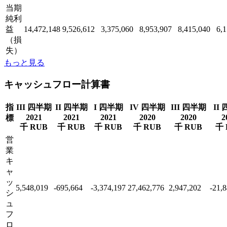
当期
純利
益
14,472,148
9,526,612
3,375,060
8,953,907
8,415,040
6,
（損
失）
もっと見る
キャッシュフロー計算書
指
III 四半期
II 四半期
I 四半期
IV 四半期
III 四半期
II
2021
2021
2021
2020
2020
2
標
千 RUB
千 RUB
千 RUB
千 RUB
千 RUB
千 
営
業
キ
ャ
ッ
5,548,019
-695,664
-3,374,197
27,462,776
2,947,202
-21,
シ
ュ
フ
ロ