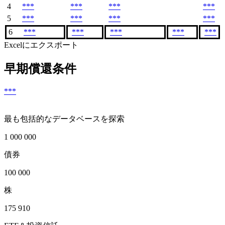
4
***
***
***
***
5
***
***
***
***
6
***
***
***
***
***
Excelにエクスポート
早期償還条件
***
最も包括的なデータベースを探索
1 000 000
債券
100 000
株
175 910