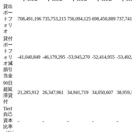
貸出
ポー
トフ
708,491,196
735,753,215
756,094,125
698,450,889
737,741
ォリ
オ
貸付
ポー
トフ
ォリ
-41,040,849
-46,179,295
-53,945,270
-52,414,955
-53,492
オ減
損引
当金
90日
超延
21,285,912
26,347,961
34,941,719
34,050,607
38,959,
滞貸
付
TierI
自己
資本
-
-
-
-
-
比率