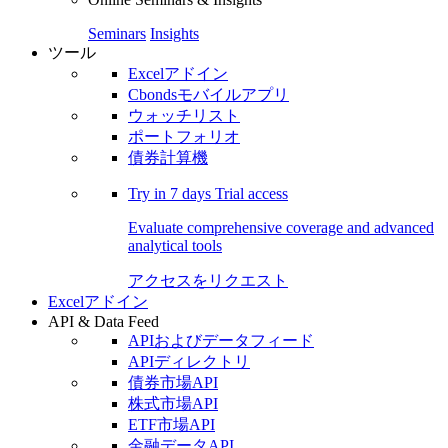
Seminars
Insights
ツール
Excelアドイン
Cbondsモバイルアプリ
ウォッチリスト
ポートフォリオ
債券計算機
Try in
7 days
Trial access
Evaluate comprehensive coverage and advanced
analytical tools
アクセスをリクエスト
Excelアドイン
API & Data Feed
APIおよびデータフィード
APIディレクトリ
債券市場API
株式市場API
ETF市場API
金融データAPI