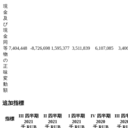
現
金
及
び
現
金
同
等
7,404,448
-8,726,698
1,595,377
3,511,839
6,107,085
3,40
物
の
正
味
変
動
額
追加指標
III 四半期
II 四半期
I 四半期
IV 四半期
III 
指標
2021
2021
2021
2020
202
千 RUB
千 RUB
千 RUB
千 RUB
千 R