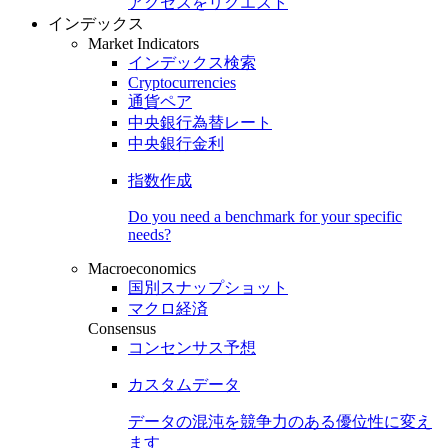
アクセスをリクエスト
インデックス
Market Indicators
インデックス検索
Cryptocurrencies
通貨ペア
中央銀行為替レート
中央銀行金利
指数作成
Do you need a benchmark for your specific
needs?
Macroeconomics
国別スナップショット
マクロ経済
Consensus
コンセンサス予想
カスタムデータ
データの混沌を競争力のある
優位性
に変え
ます