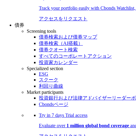
Track your portfolio easily with Cbonds Watchlist
アクセスをリクエスト
債券
Screening tools
債券検索および債券マップ
債券検索（AI搭載）
債券クオート検索
すべてのコーポレートアクション
投資家カレンダー
Specialized section
ESG
スクーク
利回り曲線
Market participants
投資銀行および法律アドバイザーリーダーボ
Cbondsページ
Try in
7 days
Trial access
Evaluate over
1 million global bond coverage
and