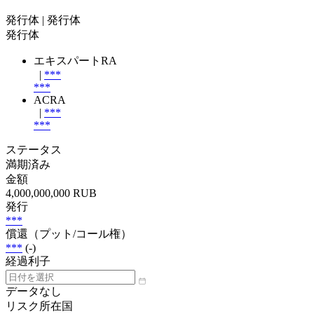
発行体
| 発行体
発行体
エキスパートRA
|
***
***
ACRA
|
***
***
ステータス
満期済み
金額
4,000,000,000 RUB
発行
***
償還（プット/コール権）
***
(-)
経過利子
データなし
リスク所在国