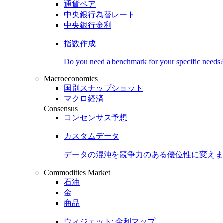
通貨ペア
中央銀行為替レート
中央銀行金利
指数作成
Do you need a benchmark for your specific needs
Macroeconomics
国別スナップショット
マクロ経済
Consensus
コンセンサス予想
カスタムデータ
データの混沌を競争力のある
優位性
に変えま
Commodities Market
石油
金
商品
ウィジェット: 金利マップ