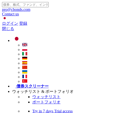
pro@cbonds.com
Contact us
ログイン
登録
閉じる
債券スクリーナー
ウォッチリスト & ポートフォリオ
ウォッチリスト
ポートフォリオ
Try in
7 days
Trial access