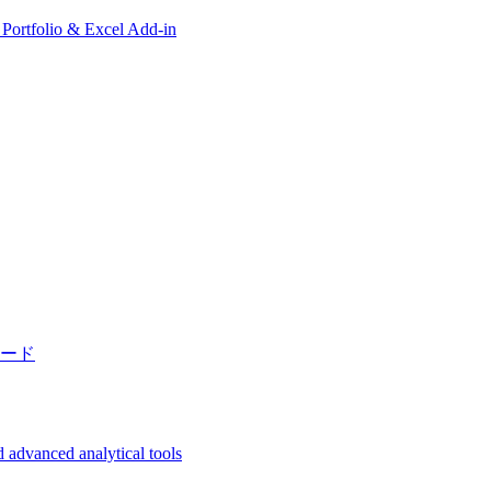
, Portfolio & Excel Add-in
ード
 advanced analytical tools