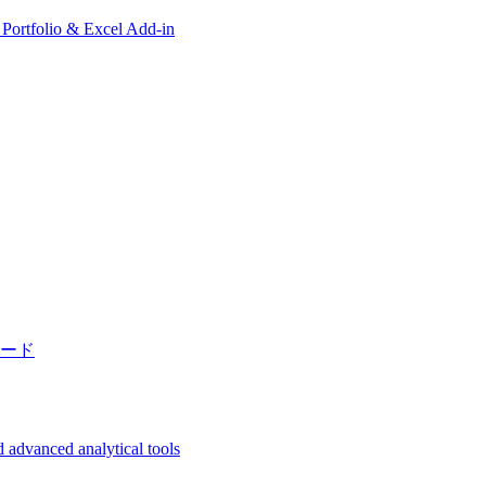
, Portfolio & Excel Add-in
ード
 advanced analytical tools