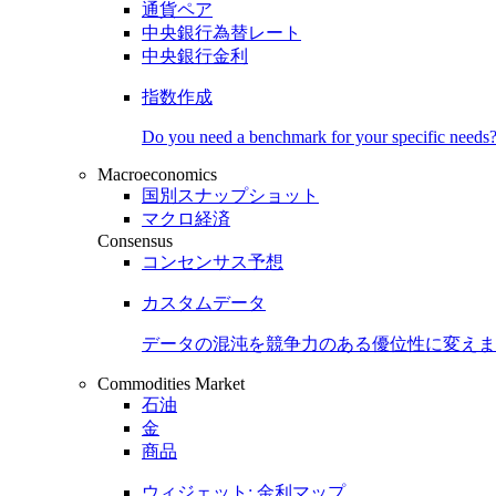
通貨ペア
中央銀行為替レート
中央銀行金利
指数作成
Do you need a benchmark for your specific needs
Macroeconomics
国別スナップショット
マクロ経済
Consensus
コンセンサス予想
カスタムデータ
データの混沌を競争力のある
優位性
に変えま
Commodities Market
石油
金
商品
ウィジェット: 金利マップ