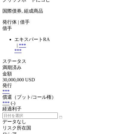
国際債券, 組成商品
発行体
| 借手
借手
エキスパートRA
|
***
***
ステータス
満期済み
金額
30,000,000 USD
発行
***
償還（プット/コール権）
***
(-)
経過利子
データなし
リスク所在国