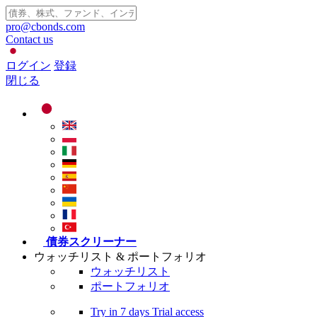
pro@cbonds.com
Contact us
ログイン
登録
閉じる
債券スクリーナー
ウォッチリスト & ポートフォリオ
ウォッチリスト
ポートフォリオ
Try in
7 days
Trial access