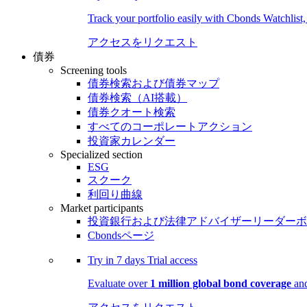
Track your portfolio easily with Cbonds Watchlist
アクセスをリクエスト
債券
Screening tools
債券検索および債券マップ
債券検索（AI搭載）
債券クオート検索
すべてのコーポレートアクション
投資家カレンダー
Specialized section
ESG
スクーク
利回り曲線
Market participants
投資銀行および法律アドバイザーリーダーボ
Cbondsページ
Try in
7 days
Trial access
Evaluate over
1 million global bond coverage
and