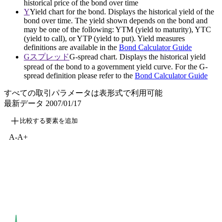
historical price of the bond over time
Y
Yield chart for the bond. Displays the historical yield of the
bond over time. The yield shown depends on the bond and
may be one of the following: YTM (yield to maturity), YTC
(yield to call), or YTP (yield to put). Yield measures
definitions are available in the
Bond Calculator Guide
Gスプレッド
G-spread chart. Displays the historical yield
spread of the bond to a government yield curve. For the G-
spread definition please refer to the
Bond Calculator Guide
すべての取引パラメータは表形式で利用可能
最新データ
2007/01/17
比較する要素を追加