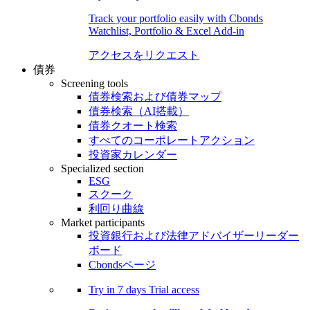
Track your portfolio easily with Cbonds
Watchlist, Portfolio & Excel Add-in
アクセスをリクエスト
債券
Screening tools
債券検索および債券マップ
債券検索（AI搭載）
債券クオート検索
すべてのコーポレートアクション
投資家カレンダー
Specialized section
ESG
スクーク
利回り曲線
Market participants
投資銀行および法律アドバイザーリーダー
ボード
Cbondsページ
Try in
7 days
Trial access