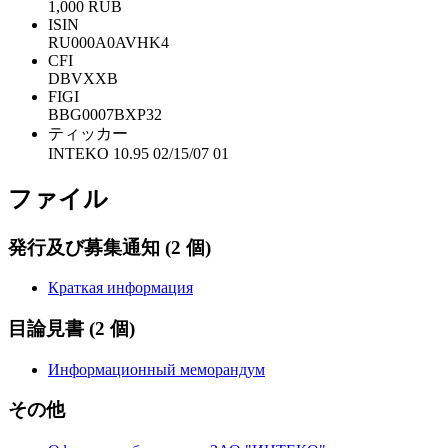
1,000 RUB
ISIN
RU000A0AVHK4
CFI
DBVXXB
FIGI
BBG0007BXP32
ティッカー
INTEKO 10.95 02/15/07 01
ファイル
発行及び募集通知
(2 個)
Краткая информация
目論見書
(2 個)
Информационный меморандум
その他