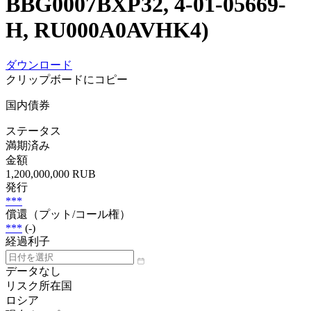
BBG0007BXP32, 4-01-05669-
H, RU000A0AVHK4)
ダウンロード
クリップボードにコピー
国内債券
ステータス
満期済み
金額
1,200,000,000 RUB
発行
***
償還（プット/コール権）
***
(-)
経過利子
データなし
リスク所在国
ロシア