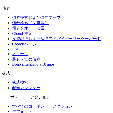
債券
債券検索および債券マップ
債券検索（AI搭載）
債券クオート検索
Cbonds推定
投資銀行および法律アドバイザーリーダーボード
Cbondsページ
ESG
スクーク
最も人気の債券
Bono americano a 10 años
株式
株式検索
配当カレンダー
コーポレート・アクション
すべてのコーポレートアクション
デフォルト