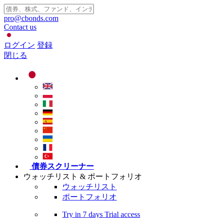
pro@cbonds.com
Contact us
ログイン
登録
閉じる
債券スクリーナー
ウォッチリスト & ポートフォリオ
ウォッチリスト
ポートフォリオ
Try in
7 days
Trial access