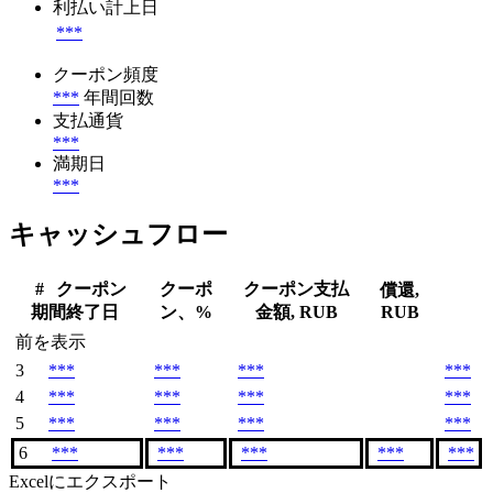
利払い計上日
***
クーポン頻度
***
年間回数
支払通貨
***
満期日
***
キャッシュフロー
#
クーポン
クーポ
クーポン支払
償還,
期間終了日
ン、%
金額, RUB
RUB
前を表示
3
***
***
***
***
4
***
***
***
***
5
***
***
***
***
6
***
***
***
***
***
Excelにエクスポート