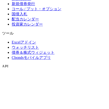
新規債券発行
コール / プット・オプション
国債入札
配当カレンダー
投資家カレンダー
ツール
Excelアドイン
ウォッチリスト
債券＆株式ウィジェット
Cbondsモバイルアプリ
API
APIおよびデータフィード
APIディレクトリ
インデックス
インデックス検索
国別スナップショット
指数作成