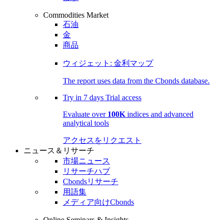
Commodities Market
石油
金
商品
ウィジェット: 金利マップ
The report uses data from the Cbonds database.
Try in
7 days
Trial access
Evaluate over
100K
indices and advanced
analytical tools
アクセスをリクエスト
ニュース＆リサーチ
市場ニュース
リサーチハブ
Cbondsリサーチ
用語集
メディア向けCbonds
Online Seminars & Insights