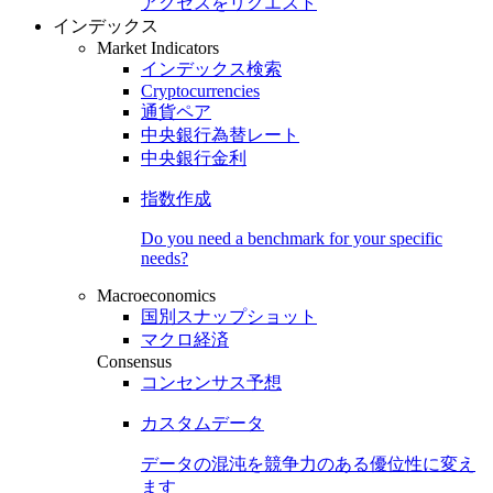
アクセスをリクエスト
インデックス
Market Indicators
インデックス検索
Cryptocurrencies
通貨ペア
中央銀行為替レート
中央銀行金利
指数作成
Do you need a benchmark for your specific
needs?
Macroeconomics
国別スナップショット
マクロ経済
Consensus
コンセンサス予想
カスタムデータ
データの混沌を競争力のある
優位性
に変え
ます