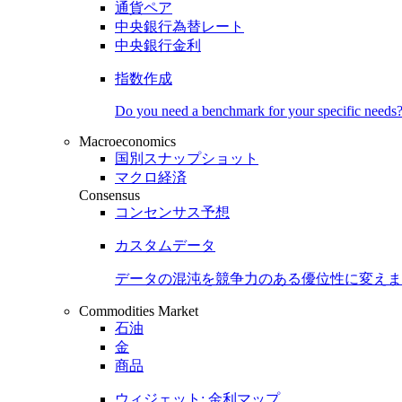
通貨ペア
中央銀行為替レート
中央銀行金利
指数作成
Do you need a benchmark for your specific needs
Macroeconomics
国別スナップショット
マクロ経済
Consensus
コンセンサス予想
カスタムデータ
データの混沌を競争力のある
優位性
に変えま
Commodities Market
石油
金
商品
ウィジェット: 金利マップ