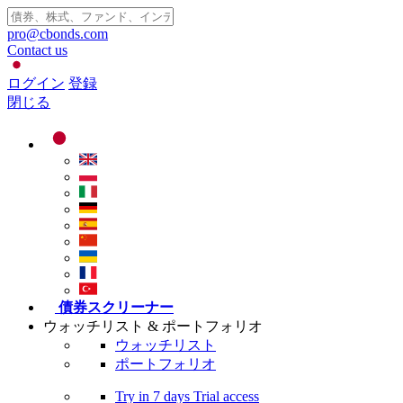
pro@cbonds.com
Contact us
ログイン
登録
閉じる
債券スクリーナー
ウォッチリスト & ポートフォリオ
ウォッチリスト
ポートフォリオ
Try in
7 days
Trial access