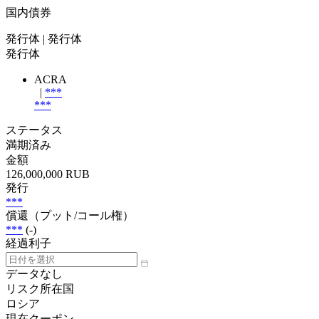
国内債券
発行体
| 発行体
発行体
ACRA
|
***
***
ステータス
満期済み
金額
126,000,000 RUB
発行
***
償還（プット/コール権）
***
(-)
経過利子
データなし
リスク所在国
ロシア
現在クーポン