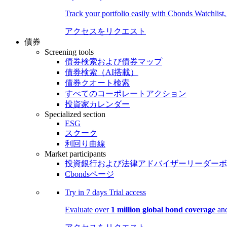
Track your portfolio easily with Cbonds Watchlist
アクセスをリクエスト
債券
Screening tools
債券検索および債券マップ
債券検索（AI搭載）
債券クオート検索
すべてのコーポレートアクション
投資家カレンダー
Specialized section
ESG
スクーク
利回り曲線
Market participants
投資銀行および法律アドバイザーリーダーボ
Cbondsページ
Try in
7 days
Trial access
Evaluate over
1 million global bond coverage
and