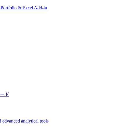
, Portfolio & Excel Add-in
ード
 advanced analytical tools