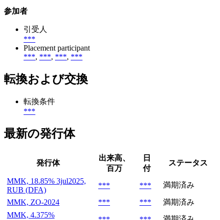
参加者
引受人
***
Placement participant
***
,
***
,
***
,
***
転換および交換
転換条件
***
最新の発行体
出来高、
日
発行体
ステータス
百万
付
MMK, 18.85% 3jul2025,
満期済み
***
***
RUB (DFA)
MMK, ZO-2024
***
***
満期済み
MMK, 4.375%
満期済み
***
***