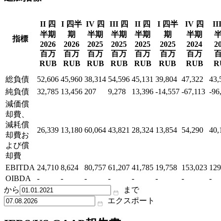
II 四
I 四半
IV 四
III 四
II 四
I 四半
IV 四
II
半期
期
半期
半期
半期
期
半期
指標
2026
2026
2025
2025
2025
2025
2024
2
百万
百万
百万
百万
百万
百万
百万
RUB
RUB
RUB
RUB
RUB
RUB
RUB
R
総負債
52,606
45,960
38,314
54,596
45,131
39,804
47,322
43,
純負債
32,785
13,456
207
9,278
13,396
-14,557
-67,113
-96
減価償
却費、
減耗償
26,339
13,180
60,064
43,821
28,324
13,854
54,290
40,
却費お
よび償
却費
EBITDA
24,710
8,624
80,757
61,207
41,785
19,758
153,023
129
OIBDA
-
-
-
-
-
-
-
-
から
まで
エクスポート