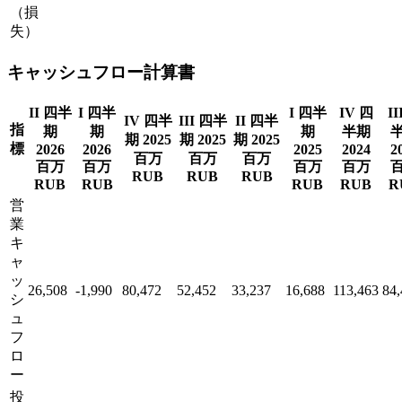
（損
失）
キャッシュフロー計算書
II 四半
I 四半
I 四半
IV 四
II
IV 四半
III 四半
II 四半
指
期
期
期
半期
期 2025
期 2025
期 2025
標
2026
2026
2025
2024
2
百万
百万
百万
百万
百万
百万
百万
RUB
RUB
RUB
RUB
RUB
RUB
RUB
R
営
業
キ
ャ
ッ
26,508
-1,990
80,472
52,452
33,237
16,688
113,463
84,
シ
ュ
フ
ロ
ー
投