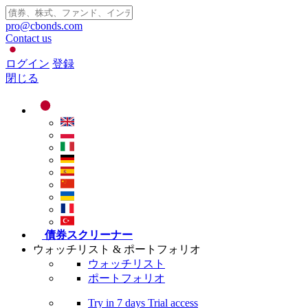
pro@cbonds.com
Contact us
ログイン
登録
閉じる
債券スクリーナー
ウォッチリスト & ポートフォリオ
ウォッチリスト
ポートフォリオ
Try in
7 days
Trial access