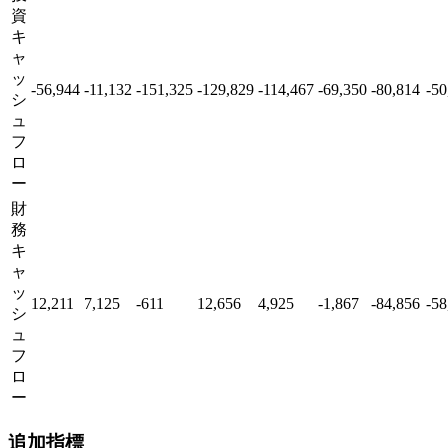
資
キ
ャ
ッ
-56,944
-11,132
-151,325
-129,829
-114,467
-69,350
-80,814
-50
シ
ュ
フ
ロ
ー
財
務
キ
ャ
ッ
12,211
7,125
-611
12,656
4,925
-1,867
-84,856
-58
シ
ュ
フ
ロ
ー
追加指標