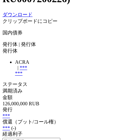
ダウンロード
クリップボードにコピー
国内債券
発行体
| 発行体
発行体
ACRA
|
***
***
ステータス
満期済み
金額
126,000,000 RUB
発行
***
償還（プット/コール権）
***
(-)
経過利子