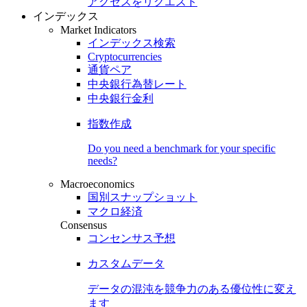
アクセスをリクエスト
インデックス
Market Indicators
インデックス検索
Cryptocurrencies
通貨ペア
中央銀行為替レート
中央銀行金利
指数作成
Do you need a benchmark for your specific
needs?
Macroeconomics
国別スナップショット
マクロ経済
Consensus
コンセンサス予想
カスタムデータ
データの混沌を競争力のある
優位性
に変え
ます