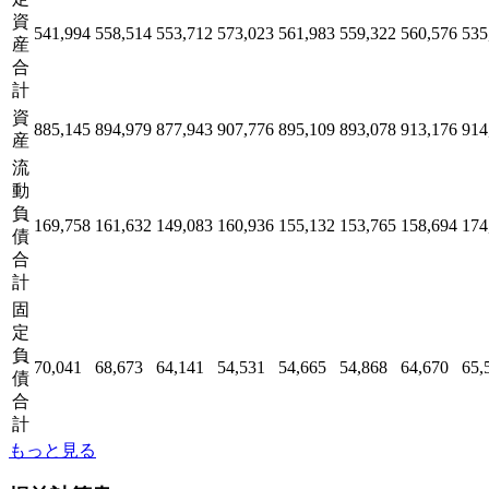
資
541,994
558,514
553,712
573,023
561,983
559,322
560,576
535
産
合
計
資
885,145
894,979
877,943
907,776
895,109
893,078
913,176
914
産
流
動
負
169,758
161,632
149,083
160,936
155,132
153,765
158,694
174
債
合
計
固
定
負
70,041
68,673
64,141
54,531
54,665
54,868
64,670
65,
債
合
計
もっと見る