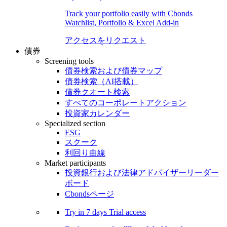
Track your portfolio easily with Cbonds
Watchlist, Portfolio & Excel Add-in
アクセスをリクエスト
債券
Screening tools
債券検索および債券マップ
債券検索（AI搭載）
債券クオート検索
すべてのコーポレートアクション
投資家カレンダー
Specialized section
ESG
スクーク
利回り曲線
Market participants
投資銀行および法律アドバイザーリーダー
ボード
Cbondsページ
Try in
7 days
Trial access