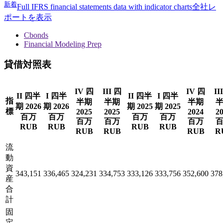
新着
Full IFRS financial statements data with indicator charts
全社レ
ポートを表示
Cbonds
Financial Modeling Prep
貸借対照表
IV 四
III 四
IV 四
II
II 四半
I 四半
II 四半
I 四半
指
半期
半期
半期
期 2026
期 2026
期 2025
期 2025
標
2025
2025
2024
2
百万
百万
百万
百万
百万
百万
百万
RUB
RUB
RUB
RUB
RUB
RUB
RUB
R
流
動
資
343,151
336,465
324,231
334,753
333,126
333,756
352,600
378
産
合
計
固
定