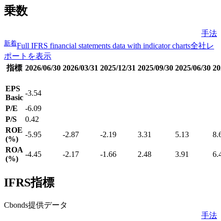
乗数
手法
新着
Full IFRS financial statements data with indicator charts
全社レ
ポートを表示
指標
2026/06/30
2026/03/31
2025/12/31
2025/09/30
2025/06/30
20
EPS
-3.54
Basic
P/E
-6.09
P/S
0.42
ROE
-5.95
-2.87
-2.19
3.31
5.13
8.
(%)
ROA
-4.45
-2.17
-1.66
2.48
3.91
6.
(%)
IFRS指標
Cbonds提供データ
手法