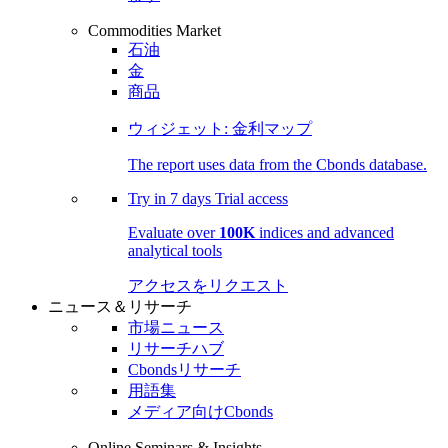
Commodities Market
石油
金
商品
ウィジェット: 金利マップ
The report uses data from the Cbonds database.
Try in
7 days
Trial access
Evaluate over
100K
indices and advanced
analytical tools
アクセスをリクエスト
ニュース＆リサーチ
市場ニュース
リサーチハブ
Cbondsリサーチ
用語集
メディア向けCbonds
Online Seminars & Insights