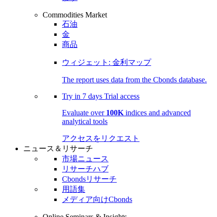
Commodities Market
石油
金
商品
ウィジェット: 金利マップ
The report uses data from the Cbonds database.
Try in
7 days
Trial access
Evaluate over
100K
indices and advanced
analytical tools
アクセスをリクエスト
ニュース＆リサーチ
市場ニュース
リサーチハブ
Cbondsリサーチ
用語集
メディア向けCbonds
Online Seminars & Insights