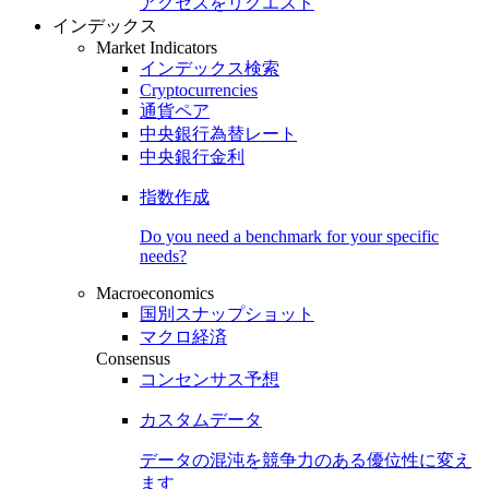
アクセスをリクエスト
インデックス
Market Indicators
インデックス検索
Cryptocurrencies
通貨ペア
中央銀行為替レート
中央銀行金利
指数作成
Do you need a benchmark for your specific
needs?
Macroeconomics
国別スナップショット
マクロ経済
Consensus
コンセンサス予想
カスタムデータ
データの混沌を競争力のある
優位性
に変え
ます