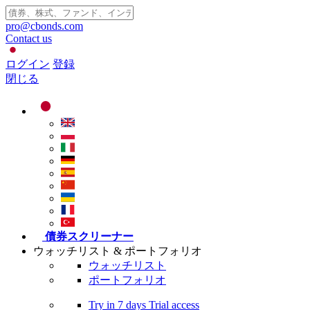
pro@cbonds.com
Contact us
ログイン
登録
閉じる
債券スクリーナー
ウォッチリスト & ポートフォリオ
ウォッチリスト
ポートフォリオ
Try in
7 days
Trial access