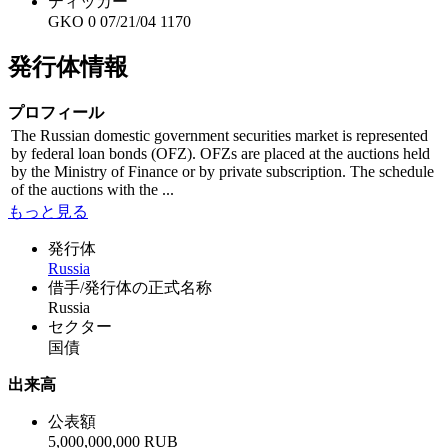
ティッカー
GKO 0 07/21/04 1170
発行体情報
プロフィール
The Russian domestic government securities market is represented
by federal loan bonds (OFZ). OFZs are placed at the auctions held
by the Ministry of Finance or by private subscription. The schedule
of the auctions with the ...
もっと見る
発行体
Russia
借手/発行体の正式名称
Russia
セクター
国債
出来高
公表額
5,000,000,000 RUB