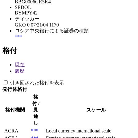
BBG0006GR5K4
SEDOL
BYMPY42
ティッカー
GKO 0 07/21/04 1170
ロシア中央銀行による証券の種類
***
格付
現在
履歴
引き回された格付を表示
発行体格付
格
付 /
格付機関
見
スケール
通
し
ACRA
***
Local currency international scale