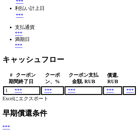
***
利払い計上日
***
支払通貨
***
満期日
***
キャッシュフロー
#
クーポン
クーポ
クーポン支払
償還,
期間終了日
ン、%
金額, RUB
RUB
1
***
***
***
***
***
Excelにエクスポート
早期償還条件
***