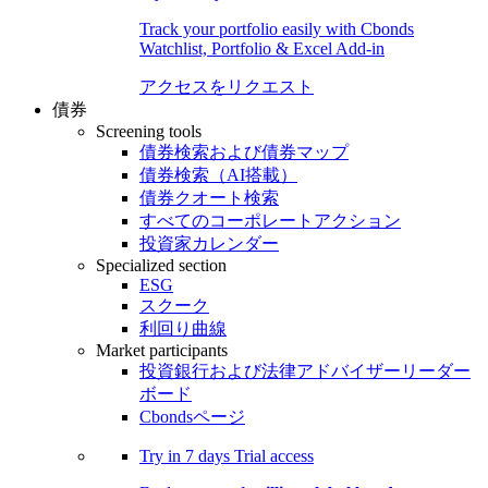
Track your portfolio easily with Cbonds
Watchlist, Portfolio & Excel Add-in
アクセスをリクエスト
債券
Screening tools
債券検索および債券マップ
債券検索（AI搭載）
債券クオート検索
すべてのコーポレートアクション
投資家カレンダー
Specialized section
ESG
スクーク
利回り曲線
Market participants
投資銀行および法律アドバイザーリーダー
ボード
Cbondsページ
Try in
7 days
Trial access