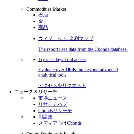
Commodities Market
石油
金
商品
ウィジェット: 金利マップ
The report uses data from the Cbonds database.
Try in
7 days
Trial access
Evaluate over
100K
indices and advanced
analytical tools
アクセスをリクエスト
ニュース＆リサーチ
市場ニュース
リサーチハブ
Cbondsリサーチ
用語集
メディア向けCbonds
Online Seminars & Insights