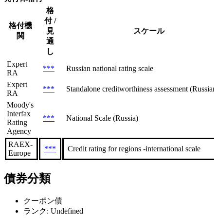
格
付 /
格付機
見
スケール
関
通
し
Expert
***
Russian national rating scale
RA
Expert
***
Standalone creditworthiness assessment (Russian 
RA
Moody's
Interfax
***
National Scale (Russia)
Rating
Agency
RAEX-
***
Credit rating for regions -international scale
Europe
債券分類
クーポン債
ランク: Undefined