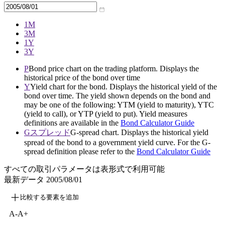
1M
3M
1Y
3Y
P
Bond price chart on the trading platform. Displays the
historical price of the bond over time
Y
Yield chart for the bond. Displays the historical yield of the
bond over time. The yield shown depends on the bond and
may be one of the following: YTM (yield to maturity), YTC
(yield to call), or YTP (yield to put). Yield measures
definitions are available in the
Bond Calculator Guide
Gスプレッド
G-spread chart. Displays the historical yield
spread of the bond to a government yield curve. For the G-
spread definition please refer to the
Bond Calculator Guide
すべての取引パラメータは表形式で利用可能
最新データ
2005/08/01
比較する要素を追加