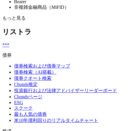
Bearer
非複雑金融商品（MiFID）
もっと見る
リストラ
***
債券
債券検索および債券マップ
債券検索（AI搭載）
債券クオート検索
Cbonds推定
投資銀行および法律アドバイザーリーダーボード
Cbondsページ
ESG
スクーク
最も人気の債券
米10年債利回りのリアルタイムチャート