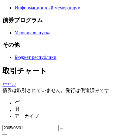
Информационный меморандум
債券プログラム
Условия выпуска
その他
Бюджет республики
取引チャート
***
1/2
債券は取引されていません。発行は償還済みです
アーカイブ
—