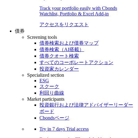
Track your portfolio easily with Cbonds
Watchlist, Portfolio & Excel Add-in
アクセスをリクエスト
債券
Screening tools
債券検索および債券マップ
債券検索（AI搭載）
債券クオート検索
すべてのコーポレートアクション
投資家カレンダー
Specialized section
ESG
スクーク
利回り曲線
Market participants
投資銀行および法律アドバイザーリーダー
ボード
Cbondsページ
Try in
7 days
Trial access