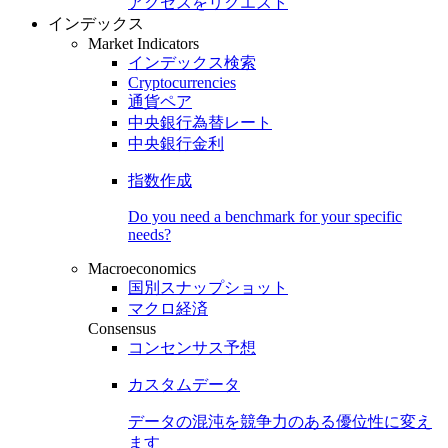
アクセスをリクエスト
インデックス
Market Indicators
インデックス検索
Cryptocurrencies
通貨ペア
中央銀行為替レート
中央銀行金利
指数作成
Do you need a benchmark for your specific
needs?
Macroeconomics
国別スナップショット
マクロ経済
Consensus
コンセンサス予想
カスタムデータ
データの混沌を競争力のある
優位性
に変え
ます