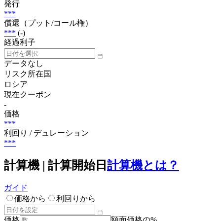
発行
***
償還（プット/コール権）
***
(-)
経過利子
データなし
リスク所在国
ロシア
現在クーポン
-
価格
***
利回り / デュレーション
***
計算機 | 計算開始日
計算機とは？
ガイド
価格から
利回りから
価格
額面価格の%