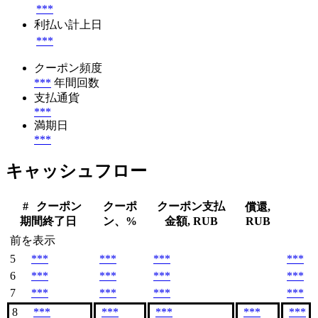
***
利払い計上日
***
クーポン頻度
***
年間回数
支払通貨
***
満期日
***
キャッシュフロー
#
クーポン
クーポ
クーポン支払
償還,
期間終了日
ン、%
金額, RUB
RUB
前を表示
5
***
***
***
***
6
***
***
***
***
7
***
***
***
***
8
***
***
***
***
***