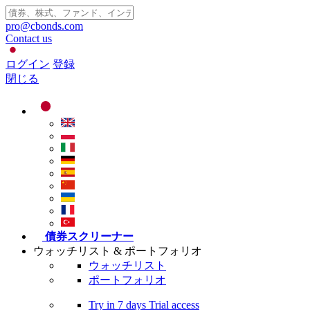
pro@cbonds.com
Contact us
ログイン
登録
閉じる
債券スクリーナー
ウォッチリスト & ポートフォリオ
ウォッチリスト
ポートフォリオ
Try in
7 days
Trial access