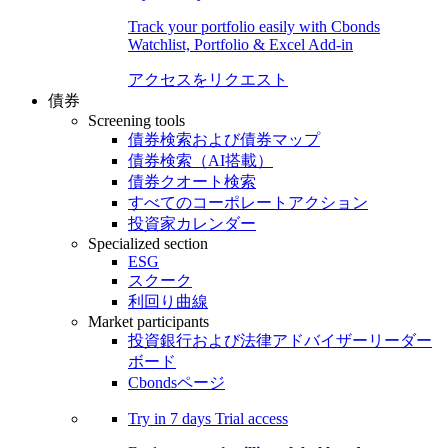
Track your portfolio easily with Cbonds
Watchlist, Portfolio & Excel Add-in
アクセスをリクエスト
債券
Screening tools
債券検索および債券マップ
債券検索（AI搭載）
債券クオート検索
すべてのコーポレートアクション
投資家カレンダー
Specialized section
ESG
スクーク
利回り曲線
Market participants
投資銀行および法律アドバイザーリーダー
ボード
Cbondsページ
Try in
7 days
Trial access