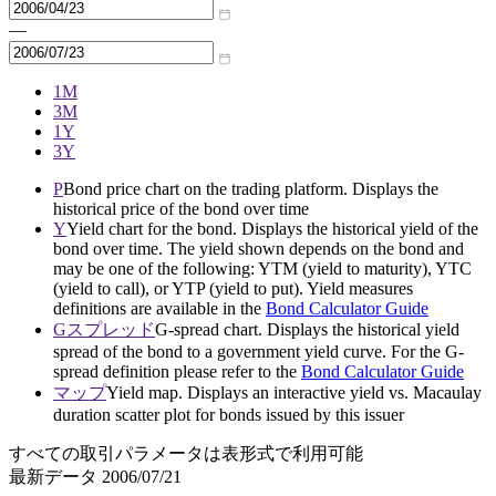
—
1M
3M
1Y
3Y
P
Bond price chart on the trading platform. Displays the
historical price of the bond over time
Y
Yield chart for the bond. Displays the historical yield of the
bond over time. The yield shown depends on the bond and
may be one of the following: YTM (yield to maturity), YTC
(yield to call), or YTP (yield to put). Yield measures
definitions are available in the
Bond Calculator Guide
Gスプレッド
G-spread chart. Displays the historical yield
spread of the bond to a government yield curve. For the G-
spread definition please refer to the
Bond Calculator Guide
マップ
Yield map. Displays an interactive yield vs. Macaulay
duration scatter plot for bonds issued by this issuer
すべての取引パラメータは表形式で利用可能
最新データ
2006/07/21