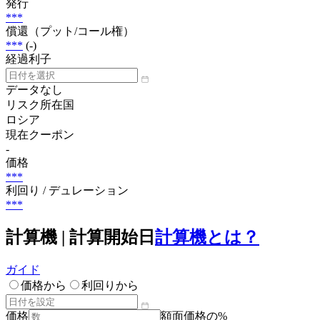
発行
***
償還（プット/コール権）
***
(-)
経過利子
データなし
リスク所在国
ロシア
現在クーポン
-
価格
***
利回り / デュレーション
***
計算機 | 計算開始日
計算機とは？
ガイド
価格から
利回りから
価格
額面価格の%