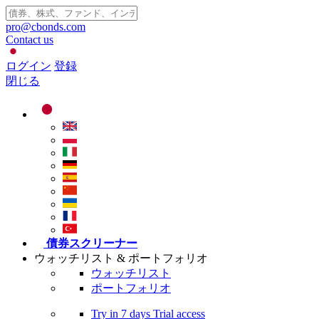
pro@cbonds.com
Contact us
ログイン
登録
閉じる
債券スクリーナー
ウォッチリスト & ポートフォリオ
ウォッチリスト
ポートフォリオ
Try in
7 days
Trial access