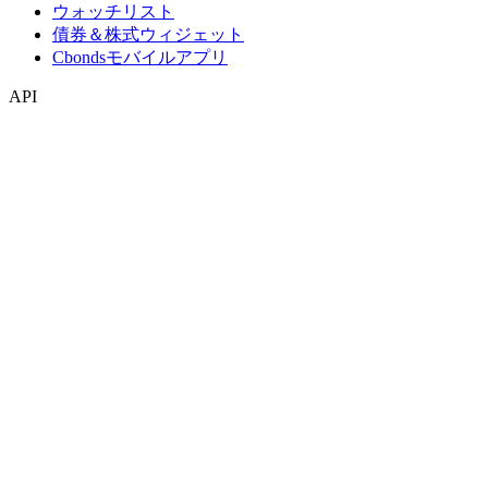
ウォッチリスト
債券＆株式ウィジェット
Cbondsモバイルアプリ
API
APIおよびデータフィード
APIディレクトリ
インデックス
インデックス検索
国別スナップショット
指数作成
コンセンサス予想
マクロ経済
ETF・投資信託
ETF・投資信託検索
ニュースおよびリサーチ