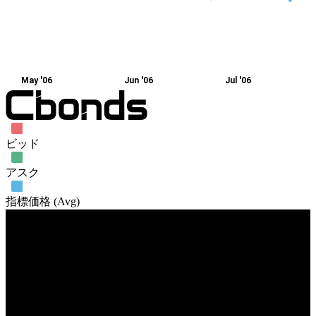
May '06
Jun '06
Jul '06
ビッド
アスク
指標価格 (Avg)
売買高