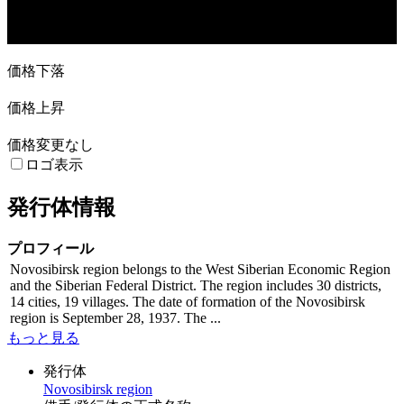
1. May
22. May
5. Jun
19. Jun
3. Jul
17. Jul
価格下落
価格上昇
価格変更なし
ロゴ表示
発行体情報
プロフィール
Novosibirsk region belongs to the West Siberian Economic Region
and the Siberian Federal District. The region includes 30 districts,
14 cities, 19 villages. The date of formation of the Novosibirsk
region is September 28, 1937. The ...
もっと見る
発行体
Novosibirsk region