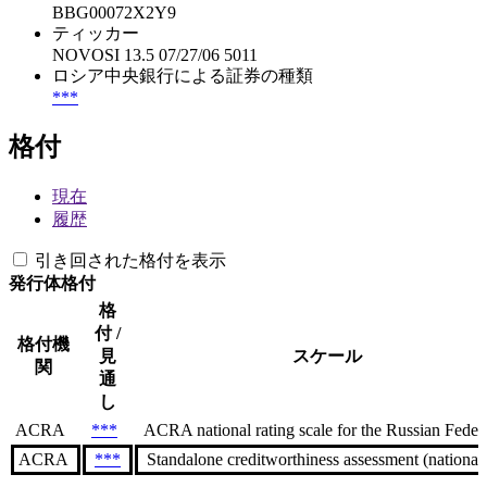
BBG00072X2Y9
ティッカー
NOVOSI 13.5 07/27/06 5011
ロシア中央銀行による証券の種類
***
格付
現在
履歴
引き回された格付を表示
発行体格付
格
付 /
格付機
見
スケール
関
通
し
ACRA
***
ACRA national rating scale for the Russian Federa
ACRA
***
Standalone creditworthiness assessment (national s