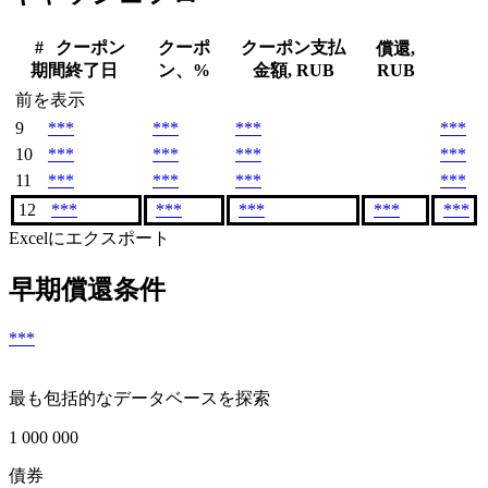
#
クーポン
クーポ
クーポン支払
償還,
期間終了日
ン、%
金額, RUB
RUB
前を表示
9
***
***
***
***
10
***
***
***
***
11
***
***
***
***
12
***
***
***
***
***
Excelにエクスポート
早期償還条件
***
最も包括的なデータベースを探索
1 000 000
債券