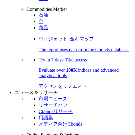
Commodities Market
石油
金
商品
ウィジェット: 金利マップ
The report uses data from the Cbonds database.
Try in
7 days
Trial access
Evaluate over
100K
indices and advanced
analytical tools
アクセスをリクエスト
ニュース＆リサーチ
市場ニュース
リサーチハブ
Cbondsリサーチ
用語集
メディア向けCbonds
Online Seminars & Insights