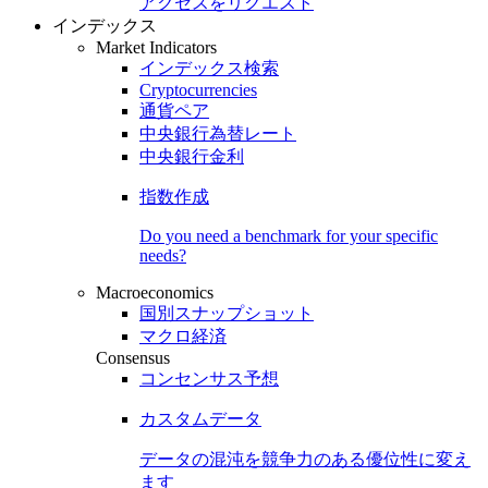
アクセスをリクエスト
インデックス
Market Indicators
インデックス検索
Cryptocurrencies
通貨ペア
中央銀行為替レート
中央銀行金利
指数作成
Do you need a benchmark for your specific
needs?
Macroeconomics
国別スナップショット
マクロ経済
Consensus
コンセンサス予想
カスタムデータ
データの混沌を競争力のある
優位性
に変え
ます