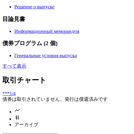
Решение о выпуске
目論見書
Информационный меморандум
債券プログラム
(2 個)
Генеральные условия выпуска
すべて表示
取引チャート
***
1/4
債券は取引されていません。発行は償還済みです
アーカイブ