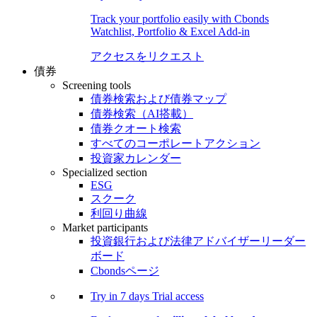
Track your portfolio easily with Cbonds
Watchlist, Portfolio & Excel Add-in
アクセスをリクエスト
債券
Screening tools
債券検索および債券マップ
債券検索（AI搭載）
債券クオート検索
すべてのコーポレートアクション
投資家カレンダー
Specialized section
ESG
スクーク
利回り曲線
Market participants
投資銀行および法律アドバイザーリーダー
ボード
Cbondsページ
Try in
7 days
Trial access