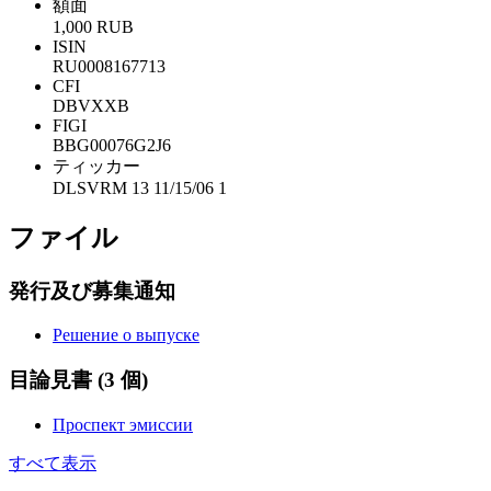
額面
1,000 RUB
ISIN
RU0008167713
CFI
DBVXXB
FIGI
BBG00076G2J6
ティッカー
DLSVRM 13 11/15/06 1
ファイル
発行及び募集通知
Решение о выпуске
目論見書
(3 個)
Проспект эмиссии
すべて表示