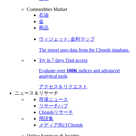
Commodities Market
石油
金
商品
ウィジェット: 金利マップ
The report uses data from the Cbonds database.
Try in
7 days
Trial access
Evaluate over
100K
indices and advanced
analytical tools
アクセスをリクエスト
ニュース＆リサーチ
市場ニュース
リサーチハブ
Cbondsリサーチ
用語集
メディア向けCbonds
Online Seminars & Insights