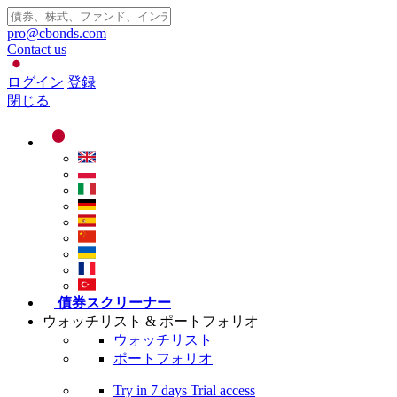
pro@cbonds.com
Contact us
ログイン
登録
閉じる
債券スクリーナー
ウォッチリスト & ポートフォリオ
ウォッチリスト
ポートフォリオ
Try in
7 days
Trial access