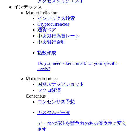
アクセスをリクエスト
インデックス
Market Indicators
インデックス検索
Cryptocurrencies
通貨ペア
中央銀行為替レート
中央銀行金利
指数作成
Do you need a benchmark for your specific
needs?
Macroeconomics
国別スナップショット
マクロ経済
Consensus
コンセンサス予想
カスタムデータ
データの混沌を競争力のある
優位性
に変え
ます