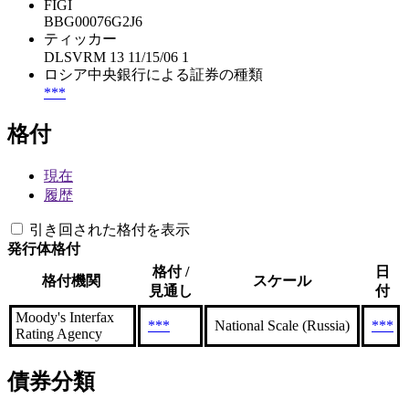
FIGI
BBG00076G2J6
ティッカー
DLSVRM 13 11/15/06 1
ロシア中央銀行による証券の種類
***
格付
現在
履歴
引き回された格付を表示
発行体格付
格付 /
日
格付機関
スケール
見通し
付
Moody's Interfax
***
National Scale (Russia)
***
Rating Agency
債券分類