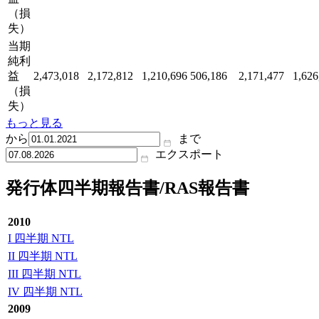
（損
失）
当期
純利
益
2,473,018
2,172,812
1,210,696
506,186
2,171,477
1,626
（損
失）
もっと見る
から
まで
エクスポート
発行体四半期報告書/RAS報告書
2010
I 四半期 NTL
II 四半期 NTL
III 四半期 NTL
IV 四半期 NTL
2009