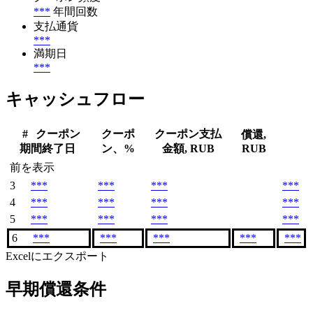
***
年間回数
支払通貨
***
満期日
***
キャッシュフロー
#
クーポン
クーポ
クーポン支払
償還,
期間終了日
ン、%
金額, RUB
RUB
前を表示
3
***
***
***
***
4
***
***
***
***
5
***
***
***
***
6
***
***
***
***
***
Excelにエクスポート
早期償還条件