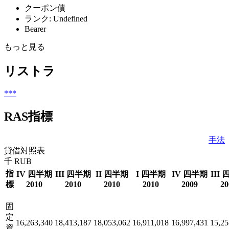
クーポン債
ランク: Undefined
Bearer
もっと見る
リストラ
***
RAS指標
手法
貸借対照表
千 RUB
指
IV 四半期
III 四半期
II 四半期
I 四半期
IV 四半期
III
標
2010
2010
2010
2010
2009
20
固
定
16,263,340
18,413,187
18,053,062
16,911,018
16,997,431
15,25
資