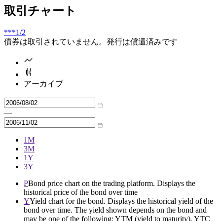
取引チャート
***
1/2
債券は取引されていません。発行は償還済みです
アーカイブ
—
1M
3M
1Y
3Y
P
Bond price chart on the trading platform. Displays the
historical price of the bond over time
Y
Yield chart for the bond. Displays the historical yield of the
bond over time. The yield shown depends on the bond and
may be one of the following: YTM (yield to maturity), YTC