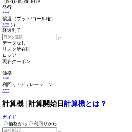
2,000,000,000 RUB
発行
***
償還（プット/コール権）
***
(-)
経過利子
データなし
リスク所在国
ロシア
現在クーポン
-
価格
***
利回り / デュレーション
***
計算機 | 計算開始日
計算機とは？
ガイド
価格から
利回りから