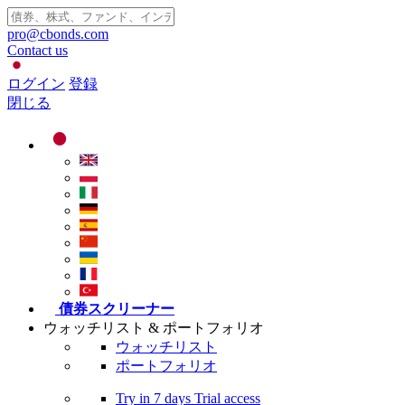
pro@cbonds.com
Contact us
ログイン
登録
閉じる
債券スクリーナー
ウォッチリスト & ポートフォリオ
ウォッチリスト
ポートフォリオ
Try in
7 days
Trial access