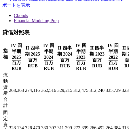
ポートを表示
Cbonds
Financial Modeling Prep
貸借対照表
IV 四
IV 四
IV 四
IV 四
II 四半
II 四半
II 四半
II
指
半期
半期
半期
半期
期 2025
期 2024
期 2023
期 
標
2025
2024
2023
2022
百万
百万
百万
百万
百万
百万
百万
RUB
RUB
RUB
R
RUB
RUB
RUB
RUB
流
動
資
268,363
274,116
362,516
329,215
312,475
312,240
335,739
323
産
合
計
固
定
資
328,134
326,470
330,397
311,299
272,399
266,492
264,384
313