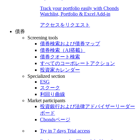
Track your portfolio easily with Cbonds
Watchlist, Portfolio & Excel Add-in
アクセスをリクエスト
債券
Screening tools
債券検索および債券マップ
債券検索（AI搭載）
債券クオート検索
すべてのコーポレートアクション
投資家カレンダー
Specialized section
ESG
スクーク
利回り曲線
Market participants
投資銀行および法律アドバイザーリーダー
ボード
Cbondsページ
Try in
7 days
Trial access