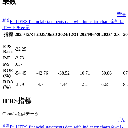
乗数
手法
新着
Full IFRS financial statements data with indicator charts
全社レ
ポートを表示
指標
2025/12/31
2025/06/30
2024/12/31
2024/06/30
2023/12/31
20
EPS
-22.25
Basic
P/E
-2.73
P/S
0.17
ROE
-54.45
-42.76
-38.52
10.71
50.86
67
(%)
ROA
-3.79
-4.7
-4.34
1.52
6.65
8.
(%)
IFRS指標
Cbonds提供データ
手法
新着
Full IFRS financial statements data with indicator charts
全社レ