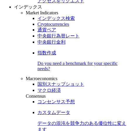
アクセスをリクエスト
インデックス
Market Indicators
インデックス検索
Cryptocurrencies
通貨ペア
中央銀行為替レート
中央銀行金利
指数作成
Do you need a benchmark for your specific
needs?
Macroeconomics
国別スナップショット
マクロ経済
Consensus
コンセンサス予想
カスタムデータ
データの混沌を競争力のある
優位性
に変え
ます