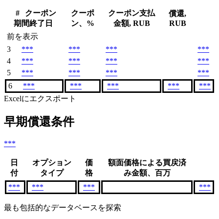
#
クーポン
クーポ
クーポン支払
償還,
期間終了日
ン、%
金額, RUB
RUB
前を表示
3
***
***
***
***
4
***
***
***
***
5
***
***
***
***
6
***
***
***
***
***
Excelにエクスポート
早期償還条件
***
日
オプション
価
額面価格による買戻済
付
タイプ
格
み金額、百万
***
***
***
***
最も包括的なデータベースを探索