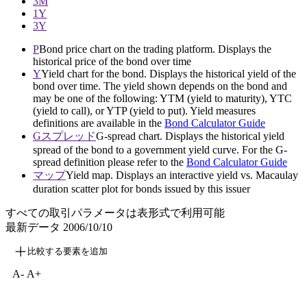
3M
1Y
3Y
P
Bond price chart on the trading platform. Displays the
historical price of the bond over time
Y
Yield chart for the bond. Displays the historical yield of the
bond over time. The yield shown depends on the bond and
may be one of the following: YTM (yield to maturity), YTC
(yield to call), or YTP (yield to put). Yield measures
definitions are available in the
Bond Calculator Guide
Gスプレッド
G-spread chart. Displays the historical yield
spread of the bond to a government yield curve. For the G-
spread definition please refer to the
Bond Calculator Guide
マップ
Yield map. Displays an interactive yield vs. Macaulay
duration scatter plot for bonds issued by this issuer
すべての取引パラメータは表形式で利用可能
最新データ
2006/10/10
比較する要素を追加