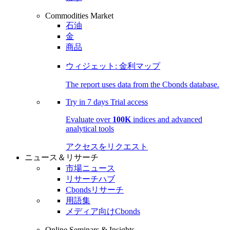
Commodities Market
石油
金
商品
ウィジェット: 金利マップ
The report uses data from the Cbonds database.
Try in
7 days
Trial access
Evaluate over
100K
indices and advanced
analytical tools
アクセスをリクエスト
ニュース＆リサーチ
市場ニュース
リサーチハブ
Cbondsリサーチ
用語集
メディア向けCbonds
Online Seminars & Insights