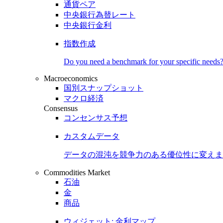
通貨ペア
中央銀行為替レート
中央銀行金利
指数作成
Do you need a benchmark for your specific needs
Macroeconomics
国別スナップショット
マクロ経済
Consensus
コンセンサス予想
カスタムデータ
データの混沌を競争力のある
優位性
に変えま
Commodities Market
石油
金
商品
ウィジェット: 金利マップ