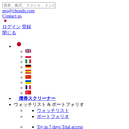
pro@cbonds.com
Contact us
ログイン
登録
閉じる
債券スクリーナー
ウォッチリスト & ポートフォリオ
ウォッチリスト
ポートフォリオ
Try in
7 days
Trial access