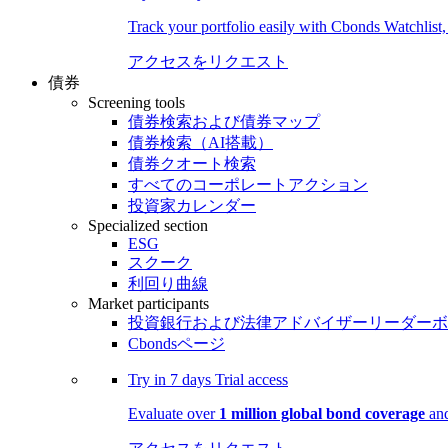
Track your portfolio easily with Cbonds Watchlist
アクセスをリクエスト
債券
Screening tools
債券検索および債券マップ
債券検索（AI搭載）
債券クオート検索
すべてのコーポレートアクション
投資家カレンダー
Specialized section
ESG
スクーク
利回り曲線
Market participants
投資銀行および法律アドバイザーリーダーボ
Cbondsページ
Try in
7 days
Trial access
Evaluate over
1 million global bond coverage
and