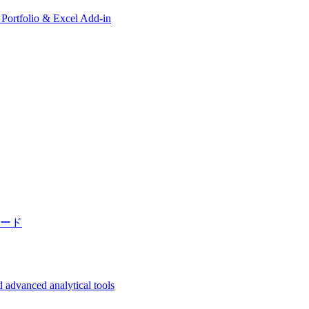
, Portfolio & Excel Add-in
ード
 advanced analytical tools