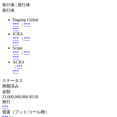
発行体
| 発行体
発行体
Dagong Global
***
|
***
***
JCRA
***
|
***
***
Scope
***
|
***
***
ACRA
|
***
***
ステータス
満期済み
金額
23,000,000,000 RUB
発行
***
償還（プット/コール権）