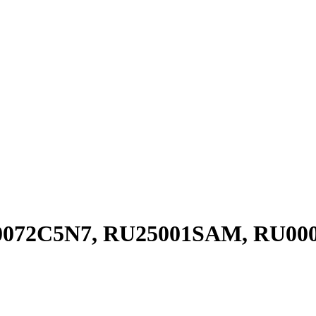
00072C5N7, RU25001SAM, RU000