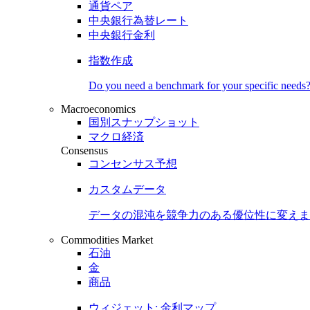
通貨ペア
中央銀行為替レート
中央銀行金利
指数作成
Do you need a benchmark for your specific needs
Macroeconomics
国別スナップショット
マクロ経済
Consensus
コンセンサス予想
カスタムデータ
データの混沌を競争力のある
優位性
に変えま
Commodities Market
石油
金
商品
ウィジェット: 金利マップ