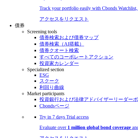
Track your portfolio easily with Cbonds Watchlist
アクセスをリクエスト
債券
Screening tools
債券検索および債券マップ
債券検索（AI搭載）
債券クオート検索
すべてのコーポレートアクション
投資家カレンダー
Specialized section
ESG
スクーク
利回り曲線
Market participants
投資銀行および法律アドバイザーリーダーボ
Cbondsページ
Try in
7 days
Trial access
Evaluate over
1 million global bond coverage
and