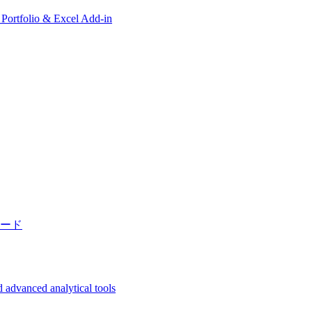
, Portfolio & Excel Add-in
ード
 advanced analytical tools