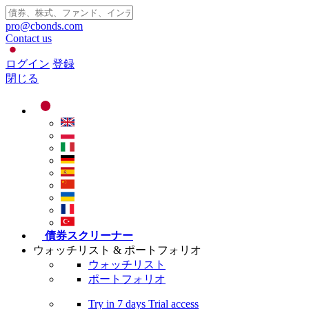
pro@cbonds.com
Contact us
ログイン
登録
閉じる
債券スクリーナー
ウォッチリスト & ポートフォリオ
ウォッチリスト
ポートフォリオ
Try in
7 days
Trial access