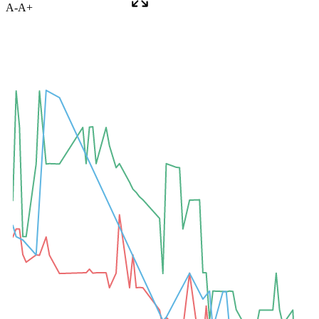
A-
A+