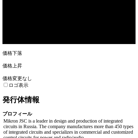
4. Oct
15. Nov
29. Nov
20. Dec
価格下落
価格上昇
価格変更なし
ロゴ表示
発行体情報
プロフィール
Mikron JSC is a leader in design and production of integrated
circuits in Russia. The company manufactures more than 450 types
of integrated circuits and specializes in commercial and customized
control circuits for power and radio/audio ...