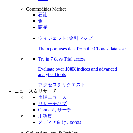
Commodities Market
石油
金
商品
ウィジェット: 金利マップ
The report uses data from the Cbonds database.
Try in
7 days
Trial access
Evaluate over
100K
indices and advanced
analytical tools
アクセスをリクエスト
ニュース＆リサーチ
市場ニュース
リサーチハブ
Cbondsリサーチ
用語集
メディア向けCbonds
Online Seminars & Insights