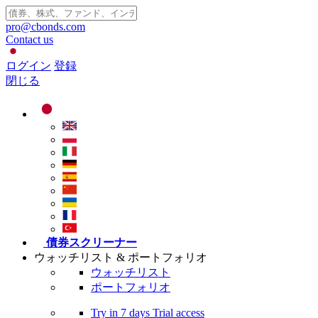
pro@cbonds.com
Contact us
ログイン
登録
閉じる
債券スクリーナー
ウォッチリスト & ポートフォリオ
ウォッチリスト
ポートフォリオ
Try in
7 days
Trial access