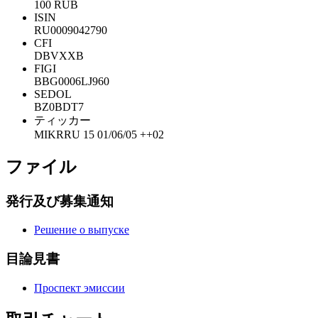
100 RUB
ISIN
RU0009042790
CFI
DBVXXB
FIGI
BBG0006LJ960
SEDOL
BZ0BDT7
ティッカー
MIKRRU 15 01/06/05 ++02
ファイル
発行及び募集通知
Решение о выпуске
目論見書
Проспект эмиссии