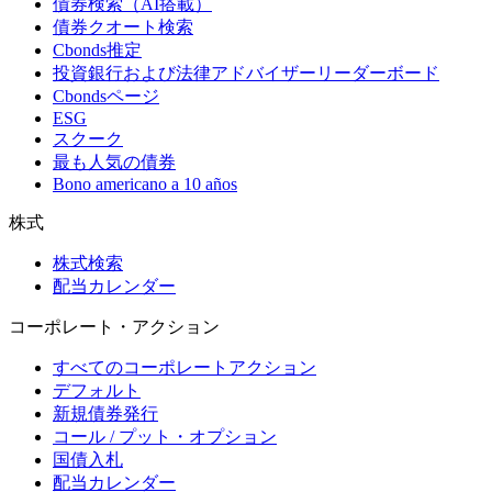
債券検索（AI搭載）
債券クオート検索
Cbonds推定
投資銀行および法律アドバイザーリーダーボード
Cbondsページ
ESG
スクーク
最も人気の債券
Bono americano a 10 años
株式
株式検索
配当カレンダー
コーポレート・アクション
すべてのコーポレートアクション
デフォルト
新規債券発行
コール / プット・オプション
国債入札
配当カレンダー