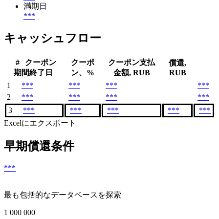
満期日
***
キャッシュフロー
#
クーポン
クーポ
クーポン支払
償還,
期間終了日
ン、%
金額, RUB
RUB
1
***
***
***
***
2
***
***
***
***
3
***
***
***
***
***
Excelにエクスポート
早期償還条件
***
最も包括的なデータベースを探索
1 000 000