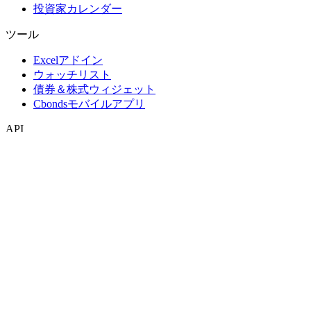
投資家カレンダー
ツール
Excelアドイン
ウォッチリスト
債券＆株式ウィジェット
Cbondsモバイルアプリ
API
APIおよびデータフィード
APIディレクトリ
インデックス
インデックス検索
国別スナップショット
指数作成
コンセンサス予想
マクロ経済
ETF・投資信託