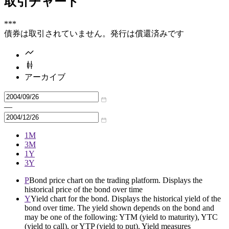
取引チャート
***
債券は取引されていません。発行は償還済みです
アーカイブ
—
1M
3M
1Y
3Y
P
Bond price chart on the trading platform. Displays the
historical price of the bond over time
Y
Yield chart for the bond. Displays the historical yield of the
bond over time. The yield shown depends on the bond and
may be one of the following: YTM (yield to maturity), YTC
(yield to call), or YTP (yield to put). Yield measures