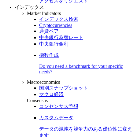
アクセスをリクエスト
インデックス
Market Indicators
インデックス検索
Cryptocurrencies
通貨ペア
中央銀行為替レート
中央銀行金利
指数作成
Do you need a benchmark for your specific
needs?
Macroeconomics
国別スナップショット
マクロ経済
Consensus
コンセンサス予想
カスタムデータ
データの混沌を競争力のある
優位性
に変え
ます