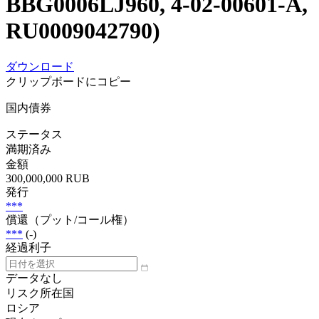
BBG0006LJ960, 4-02-00601-A,
RU0009042790)
ダウンロード
クリップボードにコピー
国内債券
ステータス
満期済み
金額
300,000,000 RUB
発行
***
償還（プット/コール権）
***
(-)
経過利子
データなし
リスク所在国
ロシア