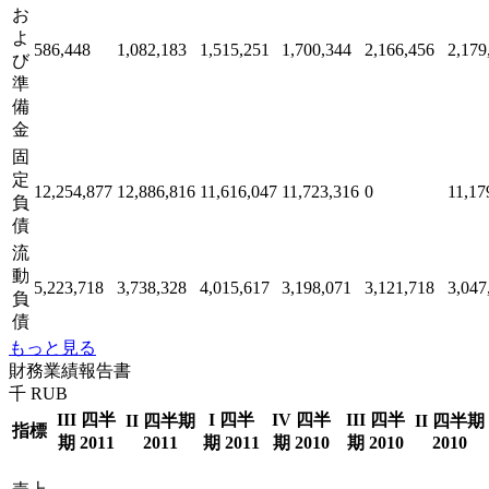
お
よ
586,448
1,082,183
1,515,251
1,700,344
2,166,456
2,179
び
準
備
金
固
定
12,254,877
12,886,816
11,616,047
11,723,316
0
11,17
負
債
流
動
5,223,718
3,738,328
4,015,617
3,198,071
3,121,718
3,047
負
債
もっと見る
財務業績報告書
千 RUB
III 四半
I 四半
IV 四半
III 四半
II 四半期
II 四半期
指標
期 2011
2011
期 2011
期 2010
期 2010
2010