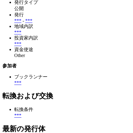
発行タイプ
公開
発行
***
-
***
地域内訳
***
投資家内訳
***
資金使途
Other
参加者
ブックランナー
***
転換および交換
転換条件
***
最新の発行体