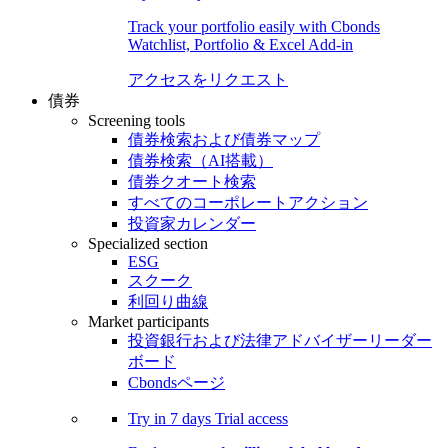
Track your portfolio easily with Cbonds
Watchlist, Portfolio & Excel Add-in
アクセスをリクエスト
債券
Screening tools
債券検索および債券マップ
債券検索（AI搭載）
債券クオート検索
すべてのコーポレートアクション
投資家カレンダー
Specialized section
ESG
スクーク
利回り曲線
Market participants
投資銀行および法律アドバイザーリーダー
ボード
Cbondsページ
Try in
7 days
Trial access