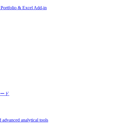
, Portfolio & Excel Add-in
ード
 advanced analytical tools