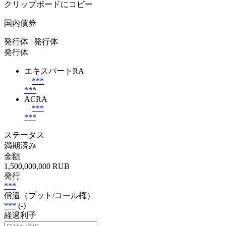
クリップボードにコピー
国内債券
発行体
| 発行体
発行体
エキスパートRA
|
***
***
ACRA
|
***
***
ステータス
満期済み
金額
1,500,000,000 RUB
発行
***
償還（プット/コール権）
***
(-)
経過利子