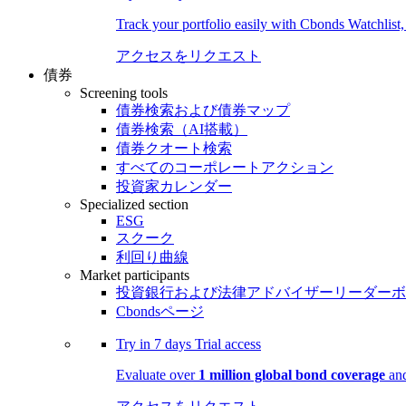
Track your portfolio easily with Cbonds Watchlist
アクセスをリクエスト
債券
Screening tools
債券検索および債券マップ
債券検索（AI搭載）
債券クオート検索
すべてのコーポレートアクション
投資家カレンダー
Specialized section
ESG
スクーク
利回り曲線
Market participants
投資銀行および法律アドバイザーリーダーボ
Cbondsページ
Try in
7 days
Trial access
Evaluate over
1 million global bond coverage
and