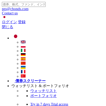
pro@cbonds.com
Contact us
ログイン
登録
閉じる
債券スクリーナー
ウォッチリスト & ポートフォリオ
ウォッチリスト
ポートフォリオ
Try in
7 days
Trial access