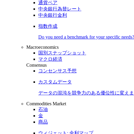
通貨ペア
中央銀行為替レート
中央銀行金利
指数作成
Do you need a benchmark for your specific needs
Macroeconomics
国別スナップショット
マクロ経済
Consensus
コンセンサス予想
カスタムデータ
データの混沌を競争力のある
優位性
に変えま
Commodities Market
石油
金
商品
ウィジェット: 金利マップ