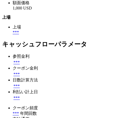
額面価格
1,000 USD
上場
上場
***
キャッシュフローパラメータ
参照金利
***
クーポン金利
***
日数計算方法
***
利払い計上日
***
クーポン頻度
***
年間回数