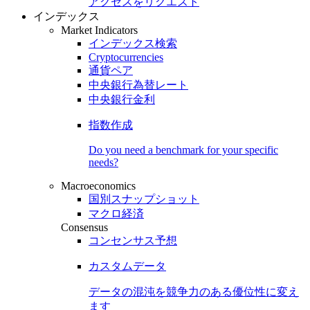
アクセスをリクエスト
インデックス
Market Indicators
インデックス検索
Cryptocurrencies
通貨ペア
中央銀行為替レート
中央銀行金利
指数作成
Do you need a benchmark for your specific
needs?
Macroeconomics
国別スナップショット
マクロ経済
Consensus
コンセンサス予想
カスタムデータ
データの混沌を競争力のある
優位性
に変え
ます