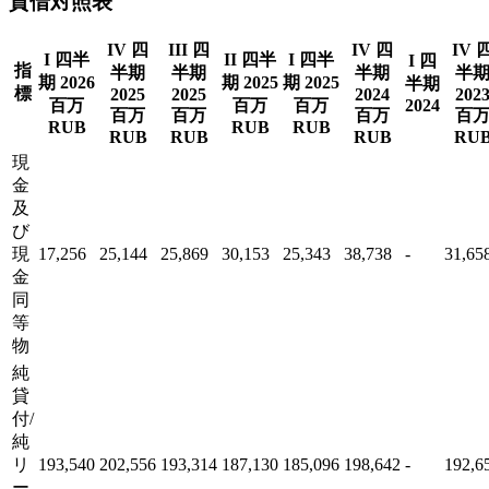
貸借対照表
IV 四
III 四
IV 四
IV 
I 四半
II 四半
I 四半
I 四
指
半期
半期
半期
半
期 2026
期 2025
期 2025
半期
標
2025
2025
2024
202
百万
百万
百万
2024
百万
百万
百万
百
RUB
RUB
RUB
RUB
RUB
RUB
RU
現
金
及
び
現
17,256
25,144
25,869
30,153
25,343
38,738
-
31,65
金
同
等
物
純
貸
付/
純
リ
193,540
202,556
193,314
187,130
185,096
198,642
-
192,6
ー