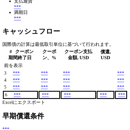
支払通貨
***
満期日
***
キャッシュフロー
国際債の計算は最低取引単位に基づいて行われます。
#
クーポン
クーポ
クーポン支払
償還,
期間終了日
ン、%
金額, USD
USD
前を表示
3
***
***
***
***
4
***
***
***
***
5
***
***
***
***
6
***
***
***
***
***
Excelにエクスポート
早期償還条件
***