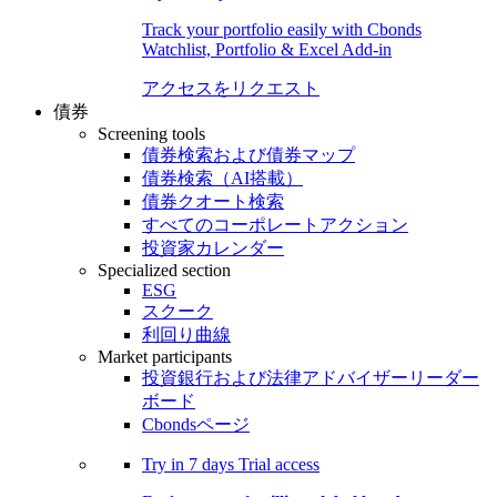
Track your portfolio easily with Cbonds
Watchlist, Portfolio & Excel Add-in
アクセスをリクエスト
債券
Screening tools
債券検索および債券マップ
債券検索（AI搭載）
債券クオート検索
すべてのコーポレートアクション
投資家カレンダー
Specialized section
ESG
スクーク
利回り曲線
Market participants
投資銀行および法律アドバイザーリーダー
ボード
Cbondsページ
Try in
7 days
Trial access