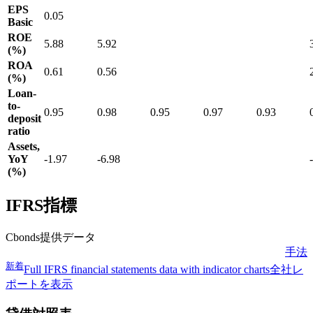
EPS
0.05
Basic
ROE
5.88
5.92
(%)
ROA
0.61
0.56
(%)
Loan-
to-
0.95
0.98
0.95
0.97
0.93
deposit
ratio
Assets,
YoY
-1.97
-6.98
(%)
IFRS指標
Cbonds提供データ
手法
新着
Full IFRS financial statements data with indicator charts
全社レ
ポートを表示