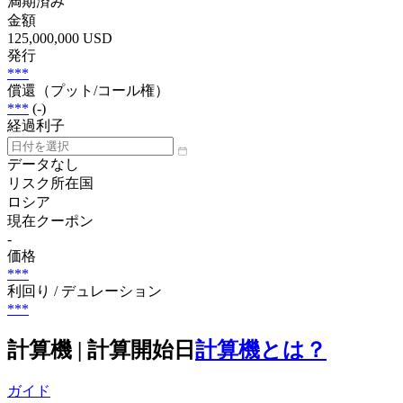
満期済み
金額
125,000,000 USD
発行
***
償還（プット/コール権）
***
(-)
経過利子
データなし
リスク所在国
ロシア
現在クーポン
-
価格
***
利回り / デュレーション
***
計算機 | 計算開始日
計算機とは？
ガイド