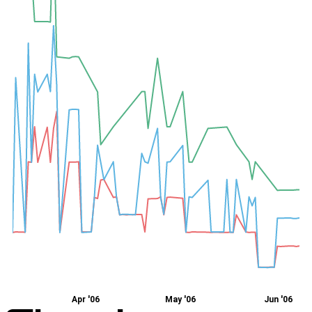
Apr '06
May '06
Jun '06