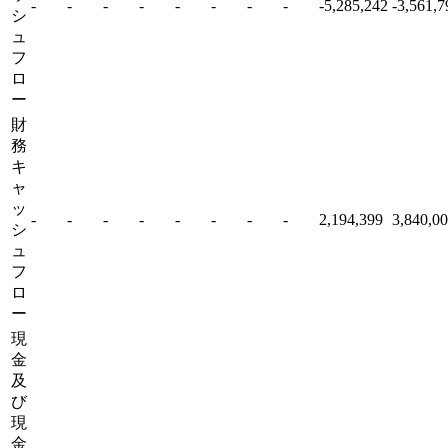
-
-
-
-
-
-
-
-
-5,285,242
-3,561,7
シ
ュ
フ
ロ
ー
財
務
キ
ャ
ッ
-
-
-
-
-
-
-
-
2,194,399
3,840,0
シ
ュ
フ
ロ
ー
現
金
及
び
現
金