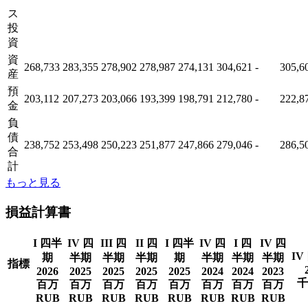
ス
投
資
資
268,733
283,355
278,902
278,987
274,131
304,621
-
305,6
産
預
203,112
207,273
203,066
193,399
198,791
212,780
-
222,8
金
負
債
238,752
253,498
250,223
251,877
247,866
279,046
-
286,5
合
計
もっと見る
損益計算書
I 四半
IV 四
III 四
II 四
I 四半
IV 四
I 四
IV 四
IV
期
半期
半期
半期
期
半期
半期
半期
指標
2026
2025
2025
2025
2025
2024
2024
2023
千
百万
百万
百万
百万
百万
百万
百万
百万
RUB
RUB
RUB
RUB
RUB
RUB
RUB
RUB