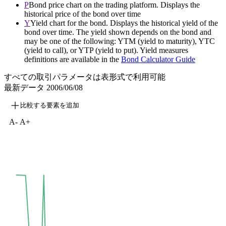
P
Bond price chart on the trading platform. Displays the
historical price of the bond over time
Y
Yield chart for the bond. Displays the historical yield of the
bond over time. The yield shown depends on the bond and
may be one of the following: YTM (yield to maturity), YTC
(yield to call), or YTP (yield to put). Yield measures
definitions are available in the
Bond Calculator Guide
すべての取引パラメータは表形式で利用可能
最新データ
2006/06/08
比較する要素を追加