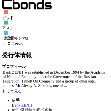
ビッド
アスク
指標価格 (Avg)
ロゴ表示
発行体情報
プロフィール
Bank ZENIT was established in December 1994 by the Academy
of National Economy under the Government of the Russian
Federation, Tatneft Oil Company and a group of other legal
entities. Mr Alexey A. Sokolov, one of ...
もっと見る
借手
Bank ZENIT
借手/発行体の正式名称