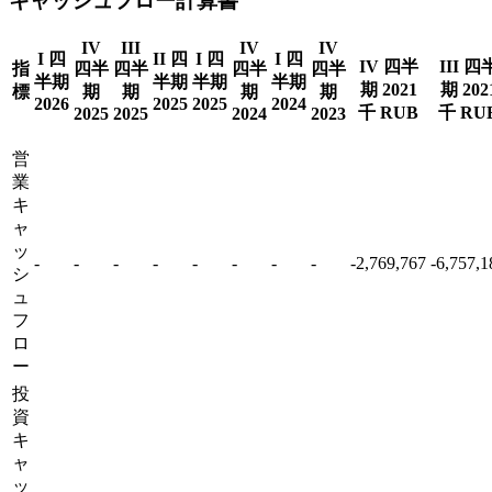
キャッシュフロー計算書
IV
III
IV
IV
I 四
II 四
I 四
I 四
IV 四半
III 四
指
四半
四半
四半
四半
半期
半期
半期
半期
期 2021
期 202
標
期
期
期
期
2026
2025
2025
2024
千 RUB
千 RU
2025
2025
2024
2023
営
業
キ
ャ
ッ
-
-
-
-
-
-
-
-
-2,769,767
-6,757,1
シ
ュ
フ
ロ
ー
投
資
キ
ャ
ッ