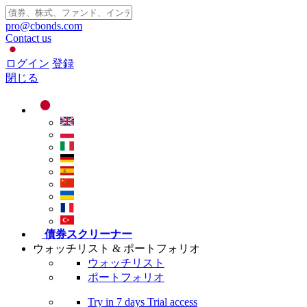
pro@cbonds.com
Contact us
ログイン
登録
閉じる
債券スクリーナー
ウォッチリスト & ポートフォリオ
ウォッチリスト
ポートフォリオ
Try in
7 days
Trial access