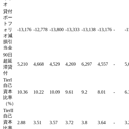
オ
貸付
ポー
トフ
ォリ
-13,176
-12,778
-13,800
-13,333
-13,138
-13,176
-
-1
オ減
損引
当金
90日
超延
5,210
4,668
4,529
4,269
6,297
4,557
-
5,
滞貸
付
TierI
自己
資本
10.36
10.22
10.09
9.61
9.2
8.01
-
6.
比率
（%）
TierII
自己
資本
2.88
3.51
3.57
3.72
3.8
3.64
-
3.
比率