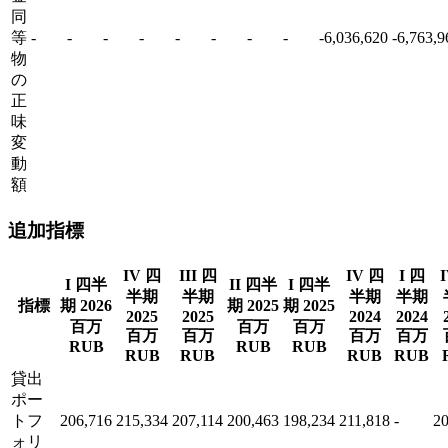
同
等
-
-
-
-
-
-
-
-
-6,036,620
-6,763,9
物
の
正
味
変
動
額
追加指標
IV 四
III 四
IV 四
I 四
I 四半
II 四半
I 四半
半期
半期
半期
半期
指標
期 2026
期 2025
期 2025
2025
2025
2024
2024
百万
百万
百万
百万
百万
百万
百万
RUB
RUB
RUB
RUB
RUB
RUB
RUB
貸出
ポー
トフ
206,716
215,334
207,114
200,463
198,234
211,818
-
20
ォリ